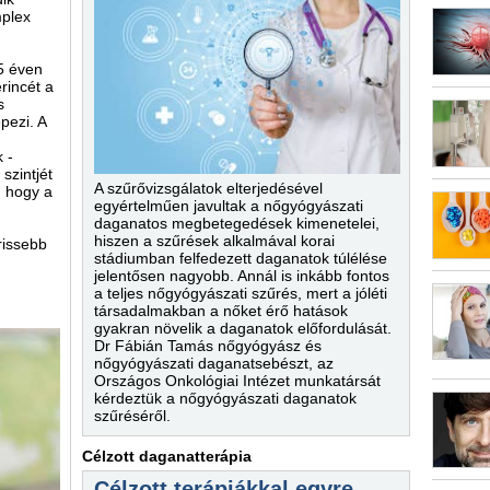
mplex
5 éven
rincét a
s
pezi. A
 -
szintjét
A szűrővizsgálatok elterjedésével
, hogy a
egyértelműen javultak a nőgyógyászati
daganatos megbetegedések kimenetelei,
hiszen a szűrések alkalmával korai
rissebb
stádiumban felfedezett daganatok túlélése
jelentősen nagyobb. Annál is inkább fontos
a teljes nőgyógyászati szűrés, mert a jóléti
társadalmakban a nőket érő hatások
gyakran növelik a daganatok előfordulását.
Dr Fábián Tamás nőgyógyász és
nőgyógyászati daganatsebészt, az
Országos Onkológiai Intézet munkatársát
kérdeztük a nőgyógyászati daganatok
szűréséről.
Célzott daganatterápia
Célzott terápiákkal egyre