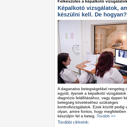
Felkészülés a képalkotó vizsgálato
Képalkotó vizsgálatok, a
készülni kell. De hogyan?
A daganatos betegségekkel rengeteg d
együtt, ilyenek a képalkotó vizsgálatok
diagnózis felállításához, vagy éppen 
betegség követéséhez szükséges
kontrollvizsgálatok. Ezek között pedig 
olyan, amire fontos, hogy megfelelően
készüljön fel a beteg.
Tovább >>
További cikkeink: