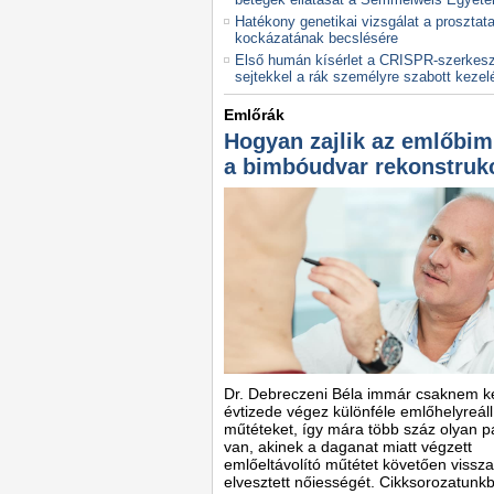
Hatékony genetikai vizsgálat a prosztat
kockázatának becslésére
Első humán kísérlet a CRISPR-szerkeszt
sejtekkel a rák személyre szabott kezel
Emlőrák
Hogyan zajlik az emlőbim
a bimbóudvar rekonstruk
Dr. Debreczeni Béla immár csaknem k
évtizede végez különféle emlőhelyreáll
műtéteket, így mára több száz olyan p
van, akinek a daganat miatt végzett
emlőeltávolító műtétet követően vissz
elvesztett nőiességét. Cikksorozatunk