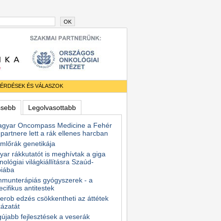
OK
ÉRDÉSEK ÉS VÁLASZOK
ssebb
Legolvasottabb
agyar Oncompass Medicine a Fehér
partnere lett a rák ellenes harcban
mlőrák genetikája
ar rákkutatót is meghívtak a giga
nológiai világkiállításra Szaúd-
biába
mmunterápiás gyógyszerek - a
ecifikus antitestek
erob edzés csökkentheti az áttétek
ázatát
gújabb fejlesztések a veserák