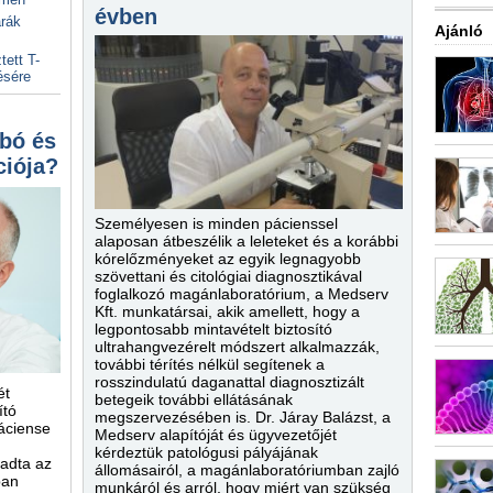
évben
arák
Ajánló
ett T-
ésére
bó és
ciója?
Személyesen is minden pácienssel
alaposan átbeszélik a leleteket és a korábbi
kórelőzményeket az egyik legnagyobb
szövettani és citológiai diagnosztikával
foglalkozó magánlaboratórium, a Medserv
Kft. munkatársai, akik amellett, hogy a
legpontosabb mintavételt biztosító
ultrahangvezérelt módszert alkalmazzák,
további térítés nélkül segítenek a
rosszindulatú daganattal diagnosztizált
ét
betegeik további ellátásának
ító
megszervezésében is. Dr. Járay Balázst, a
áciense
Medserv alapítóját és ügyvezetőjét
kérdeztük patológusi pályájának
aadta az
állomásairól, a magánlaboratóriumban zajló
ban
munkáról és arról, hogy miért van szükség