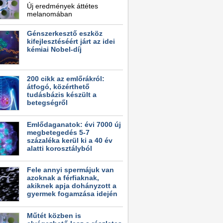
Új eredmények áttétes
melanomában
Génszerkesztő eszköz
kifejlesztéséért járt az idei
kémiai Nobel-díj
200 cikk az emlőrákról:
átfogó, közérthető
tudásbázis készült a
betegségről
Emlődaganatok: évi 7000 új
megbetegedés 5-7
százaléka kerül ki a 40 év
alatti korosztályból
Fele annyi spermájuk van
azoknak a férfiaknak,
akiknek apja dohányzott a
gyermek fogamzása idején
Műtét közben is