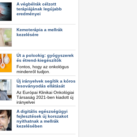
A végbélrák célzott
terápiájának legújabb
eredményei
Kemoterápia a mellrák
kezelésére
Út a polcokig: gyógyszerek
és étrend-kiegészítők
Fontos, hogy az onkológus
mindenről tudjon.
Új irányelvek segítik a kóros
lesoványodás ellátását
Az Európai Klinikai Onkológiai
Társaság 2021-ben kiadott új
irányelvei
A digitális egészségügyi
fejlesztések új korszakot
nyithatnak a mellrák
kezelésében