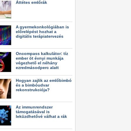
Áttétes emlőrák
A gyermekonkológiában is
előrelépést hozhat a
digitális terápiatervezés
Oncompass kalkulátor: tíz
ember öt évnyi munkája
végezhető el néhány
ezredmásodperc alatt
Hogyan zajlik az emlőbimbó
és a bimbóudvar
rekonstrukciója?
Az immunrendszer
támogatásával is
leküzdhetővé válhat a rák