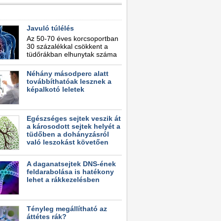
Javuló túlélés
Az 50-70 éves korcsoportban
30 százalékkal csökkent a
tüdőrákban elhunytak száma
Néhány másodperc alatt
továbbíthatóak lesznek a
képalkotó leletek
Egészséges sejtek veszik át
a károsodott sejtek helyét a
tüdőben a dohányzásról
való leszokást követően
A daganatsejtek DNS-ének
feldarabolása is hatékony
lehet a rákkezelésben
Tényleg megállítható az
áttétes rák?