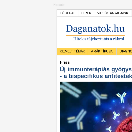
Hirdetés
FŐOLDAL
HÍREK
VIDEÓS ANYAGAINK
KIEMELT TÉMÁK
A RÁK TÍPUSAI
DIAGNO
Friss
Új immunterápiás gyógys
- a bispecifikus antiteste