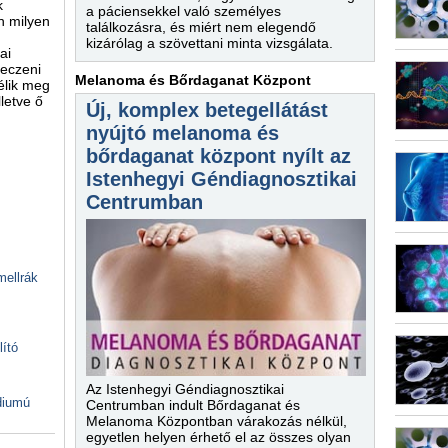
k
a páciensekkel való személyes
án milyen
találkozásra, és miért nem elegendő
kizárólag a szövettani minta vizsgálata.
ai
reczeni
Melanoma és Bőrdaganat Központ
élik meg
lletve ő
Új, komplex betegellátást
nyújtó melanoma és
bőrdaganat központ nyílt az
Istenhegyi Géndiagnosztikai
Centrumban
mellrák
lító
Az Istenhegyi Géndiagnosztikai
ádiumú
Centrumban indult Bőrdaganat és
Melanoma Központban várakozás nélkül,
egyetlen helyen érhető el az összes olyan