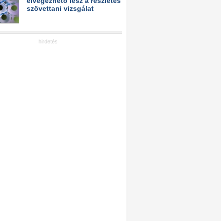
elvégezhető lesz a részletes
szövettani vizsgálat
hirdetés