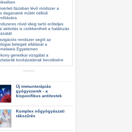
elésében
kísérleti fázisban lévő módszer a
s daganatok műtét nélküli
volítására
ndszeres rövid ideig tartó erőteljes
kai aktivitás is csökkentheti a halálozás
ázatát
avigációs rendszer segíti az
lógiai betegek ellátását a
melweis Egyetemen
kony genetikai vizsgálat a
ztatarák kockázatának becslésére
Hirdetés
Új immunterápiás
gyógyszerek - a
bispecifikus antitestek
Komplex nőgyógyászati
rákszűrés