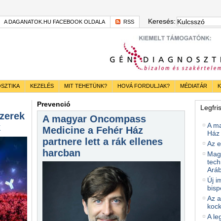
Keresés:
A DAGANATOK.HU FACEBOOK OLDALA
RSS
SZTIKA
KEZELÉS
MIT TEHETÜNK?
HOVÁ FORDULJAK?
MÉDIATÁR
K
Prevenció
Legfri
zerek
A magyar Oncompass
A m
k
Medicine a Fehér Ház
Ház 
partnere lett a rák ellenes
Az e
harcban
Magy
tech
Ará
Új i
bisp
Az a
kock
A le