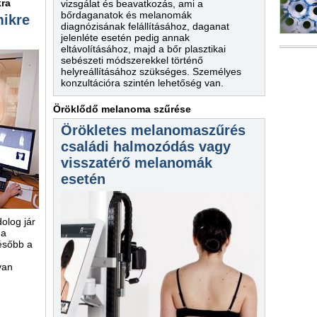
kra
vizsgálat és beavatkozás, ami a
bőrdaganatok és melanomák
mikre
diagnózisának felállításához, daganat
jelenléte esetén pedig annak
eltávolításához, majd a bőr plasztikai
sebészeti módszerekkel történő
helyreállításához szükséges. Személyes
konzultációra szintén lehetőség van.
Öröklődő melanoma szűrése
Örökletes melanomaszűrés
családi halmozódás vagy
visszatérő melanomák
esetén
olog jár
 a
később a
van