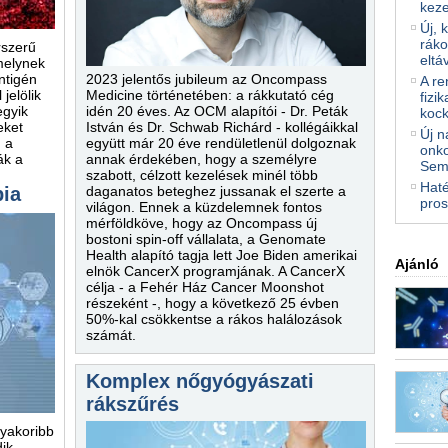
kez
Új, 
ráko
rszerű
eltá
melynek
2023 jelentős jubileum az Oncompass
antigén
A re
Medicine történetében: a rákkutató cég
jelölik
fizi
idén 20 éves. Az OCM alapítói - Dr. Peták
egyik
kock
István és Dr. Schwab Richárd - kollégáikkal
eket
Új n
együtt már 20 éve rendületlenül dolgoznak
 a
onko
annak érdekében, hogy a személyre
ák a
Sem
szabott, célzott kezelések minél több
Haté
daganatos beteghez jussanak el szerte a
pia
pros
világon. Ennek a küzdelemnek fontos
mérföldköve, hogy az Oncompass új
bostoni spin-off vállalata, a Genomate
Health alapító tagja lett Joe Biden amerikai
Ajánló
elnök CancerX programjának. A CancerX
célja - a Fehér Ház Cancer Moonshot
részeként -, hogy a következő 25 évben
50%-kal csökkentse a rákos halálozások
számát.
Komplex nőgyógyászati
rákszűrés
gyakoribb
ik