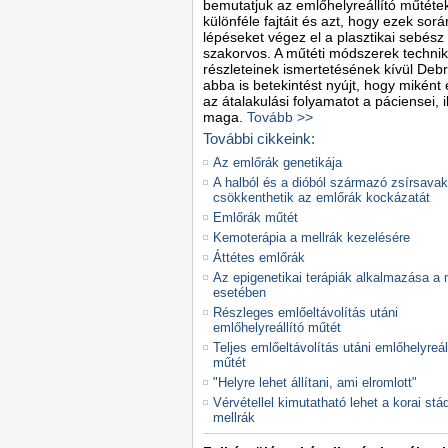
bemutatjuk az emlőhelyreállító műtéte
különféle fajtáit és azt, hogy ezek sor
lépéseket végez el a plasztikai sebész
szakorvos. A műtéti módszerek technik
részleteinek ismertetésének kívül Deb
abba is betekintést nyújt, hogy miként 
az átalakulási folyamatot a páciensei, i
maga.
Tovább >>
További cikkeink:
Az emlőrák genetikája
A halból és a dióból származó zsírsavak
csökkenthetik az emlőrák kockázatát
Emlőrák műtét
Kemoterápia a mellrák kezelésére
Áttétes emlőrák
Az epigenetikai terápiák alkalmazása a 
esetében
Részleges emlőeltávolítás utáni
emlőhelyreállító műtét
Teljes emlőeltávolítás utáni emlőhelyreál
műtét
"Helyre lehet állítani, ami elromlott"
Vérvétellel kimutatható lehet a korai st
mellrák