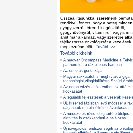
Összeállításunkkal szeretnénk bemutat
rendkívül fontos, hogy a beteg minden
gyógyszerről, étrend-kiegészítőről,
gyógynövényről, vitaminról, vagyis min
amit már alkalmaz, vagy szeretne alka
tájékoztassa onkológusát a kezelések
megkezdése előtt.
Tovább >>
További cikkeink:
A magyar Oncompass Medicine a Fehér
partnere lett a rák ellenes harcban
Az emlőrák genetikája
Magyar rákkutatót is meghívtak a giga
technológiai világkiállításra Szaúd-Arábi
Az aerob edzés csökkentheti az áttétek
kockázatát
A legújabb fejlesztések a veserák keze
Új, kísérleti fázisban lévő módszer a rá
daganatok műtét nélküli eltávolítására
A rendszeres rövid ideig tartó erőteljes fi
aktivitás is csökkentheti a halálozás
kockázatát
Új navigációs rendszer segíti az onkológ
betegek ellátását a Semmelweis Egyet