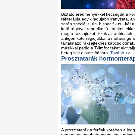
Bíztató eredményekkel kecsegtet a ko
rákterápia egyik legújabb irányzata, a
során speciális, ún. bispecifikus - két 
kötő régióval rendelkező - antitestekkel 
meg a ráksejteket. Ezek az antitestek 
antigén kötő régiójukkal a mutáns gén
tartalmazó ráksejtekhez kapcsolódnak,
másikkal pedig a T-limfocitákat aktiválj
beteg sejt elpusztítására.
Tovább >>
Prosztatarák hormonterá
A prosztatarák a férfiak körében a leg
daganatos megbetegedés, és a másod