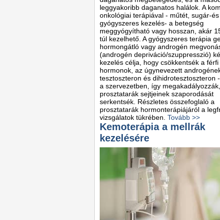
leggyakoribb daganatos halálok. A ko
onkológiai terápiával - műtét, sugár-és
gyógyszeres kezelés- a betegség
meggyógyítható vagy hosszan, akár 1
túl kezelhető. A gyógyszeres terápia ge
hormongátló vagy androgén megvoná
(androgén depriváció/szuppresszió) ké
kezelés célja, hogy csökkentsék a férfi
hormonok, az úgynevezett androgének
tesztoszteron és dihidrotesztoszteron - 
a szervezetben, így megakadályozzák
prosztatarák sejtjeinek szaporodását
serkentsék. Részletes összefoglaló a
prosztatarák hormonterápiájáról a legf
vizsgálatok tükrében.
Tovább >>
Kemoterápia a mellrák
kezelésére