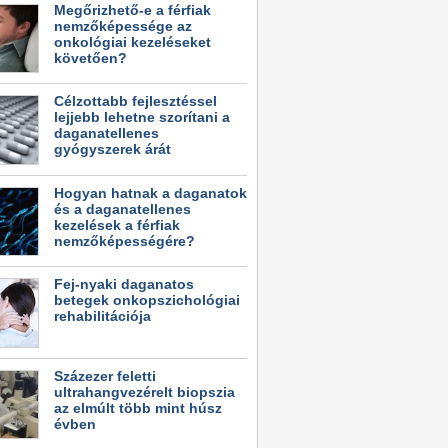
Megőrizhető-e a férfiak
nemzőképessége az
onkológiai kezeléseket
követően?
Célzottabb fejlesztéssel
lejjebb lehetne szorítani a
daganatellenes
gyógyszerek árát
Hogyan hatnak a daganatok
és a daganatellenes
kezelések a férfiak
nemzőképességére?
Fej-nyaki daganatos
betegek onkopszichológiai
rehabilitációja
Százezer feletti
ultrahangvezérelt biopszia
az elmúlt több mint húsz
évben