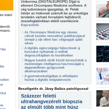
Unikornisa (DIGITALEUROPE) Díjjal is
elismert Oncompass Medicine szoftvere. A
cég tudományos igazgatója, dr. Peták
István az Indexnek számolt be az onkológia
ni miért
területén várható forradalmi fejlődésről,
összefoglalónkban ebből szemlézünk.
Kapcsolódó
denről,
lmazni,
Az Oncompass Medicine egy sikeres
célzott kezelés nemzetközi publikációjával
ünnepli a rák elleni harc világnapját újabb
sikere
A digitális egészségügyi fejlesztések új
 Ház
korszakot nyithatnak a mellrák
diagnosztikájában és kezelésében
Magyar kutatók elsők között bizonyították a
mesterséges intelligencia hasznosságát a
ába
daganatellenes gyógyszerek
alkalmazásában
A gyermekonkológiában is előrelépést
hozhat a digitális terápiatervezés
lésében
kos
Beszélgetés dr. Járay Balázs patológussal
zikai
Százezer feletti
ultrahangvezérelt biopszia
iai
az elmúlt több mint húsz
emen