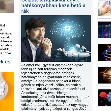
hatékonyabban kezelhető a
rák
ttal
 a
a vénába
jon át
ünkben a
csolatos
ernebb,
érintve.
ek és
Az Amerikai Egyesült Államokban egyre
több új célzott terápiás módszert
fejlesztenek a daganatos betegek
hatékonyabb és gyorsabb kezelésére,
amelyek a daganatos sejteket a hibás
gének szintjén veszik célba, és csak a
rosszindulatú elváltozásokat pusztítják el.
Az onkológusok éves chicagói
konferenciáján a múlt héten mutatták be az
eddigi eredményeket. Az egyénenként
változó terápia kiválasztásához egy magyar
találmány nyújt segítséget, a rangos Jövő