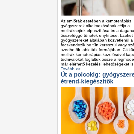
Az emlőrák esetében a kemoterápiás
gyógyszerek alkalmazásának célja a
mellráksejtek elpusztítása és a dagana
összefüggő tünetek enyhítése. Ezeket
gyógyszereket általában közvetlenül 
fecskendezik be tűn keresztül vagy szá
szedhetők tabletták formájában. Cikk
mellrák kemoterápiás kezelésével kap
tudnivalókat foglaltuk össze a legmod
már elérhető kezelési lehetőségeket is 
Tovább >>
Út a polcokig: gyógyszer
étrend-kiegészítők