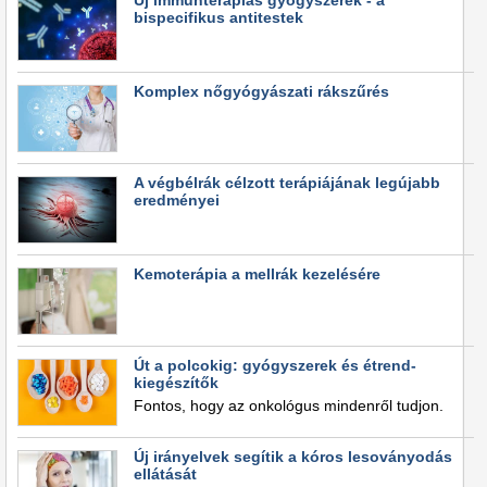
Új immunterápiás gyógyszerek - a
bispecifikus antitestek
Komplex nőgyógyászati rákszűrés
A végbélrák célzott terápiájának legújabb
eredményei
Kemoterápia a mellrák kezelésére
Út a polcokig: gyógyszerek és étrend-
kiegészítők
Fontos, hogy az onkológus mindenről tudjon.
Új irányelvek segítik a kóros lesoványodás
ellátását