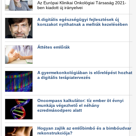
Az Európai Klinikai Onkológiai Társaság 2021-
ben kiadott új irányelvei
A digitális egészségügyi fejlesztések új
korszakot nyithatnak a mellrák kezelésében
Áttétes emlőrák
A gyermekonkológiában is előrelépést hozhat
a digitális terápiatervezés
Oncompass kalkulátor: tíz ember öt évnyi
munkája végezhető el néhány
ezredmásodperc alatt
Hogyan zajlik az emlőbimbó és a bimbóudvar
rekonstrukciója?