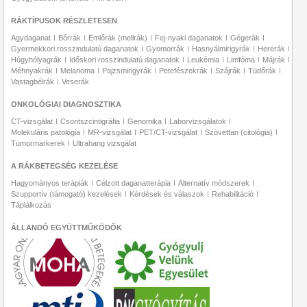
RÁKTÍPUSOK RÉSZLETESEN
Agydaganat
Bőrrák
Emlőrák (mellrák)
Fej-nyaki daganatok
Gégerák
Gyermekkori rosszindulatú daganatok
Gyomorrák
Hasnyálmirigyrák
Hererák
Húgyhólyagrák
Időskori rosszindulatú daganatok
Leukémia
Limfóma
Májrák
Méhnyakrák
Melanoma
Pajzsmirigyrák
Petefészekrák
Szájrák
Tüdőrák
Vastagbélrák
Veserák
ONKOLÓGIAI DIAGNOSZTIKA
CT-vizsgálat
Csontszcintigráfia
Genomika
Laborvizsgálatok
Molekuláris patológia
MR-vizsgálat
PET/CT-vizsgálat
Szövettan (citológia)
Tumormarkerek
Ultrahang vizsgálat
A RÁKBETEGSÉG KEZELÉSE
Hagyományos terápiák
Célzott daganatterápia
Alternatív módszerek
Szupportív (támogató) kezelések
Kérdések és válaszok
Rehabilitáció
Táplálkozás
ÁLLANDÓ EGYÜTTMŰKÖDŐK