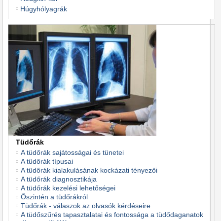
Húgyhólyagrák
Tüdőrák
A tüdőrák sajátosságai és tünetei
A tüdőrák típusai
A tüdőrák kialakulásának kockázati tényezői
A tüdőrák diagnosztikája
A tüdőrák kezelési lehetőségei
Őszintén a tüdőrákról
Tüdőrák - válaszok az olvasók kérdéseire
A tüdőszűrés tapasztalatai és fontossága a tüdődaganatok