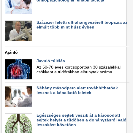
Százezer feletti ultrahangvezérelt biopszia az
elmúlt több mint húsz évben
Ajánló
Javuló túlélés
Az 50-70 éves korcsoportban 30 százalékkal
csökkent a tüdőrákban elhunytak száma
Néhány másodperc alatt továbbíthatóak
lesznek a képalkotó leletek
Egészséges sejtek veszik át a károsodott
sejtek helyét a tüdőben a dohányzásról való
leszokást követően