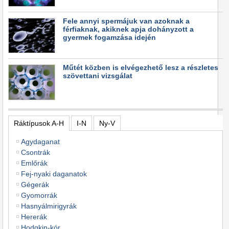
Fele annyi spermájuk van azoknak a
férfiaknak, akiknek apja dohányzott a
gyermek fogamzása idején
Műtét közben is elvégezhető lesz a részletes
szövettani vizsgálat
Ráktípusok A-H
I-N
Ny-V
Agydaganat
Csontrák
Emlőrák
Fej-nyaki daganatok
Gégerák
Gyomorrák
Hasnyálmirigyrák
Hererák
Hodgkin-kór