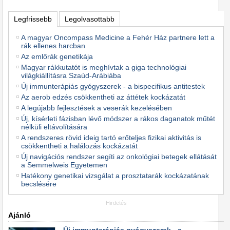
Legfrissebb
Legolvasottabb
A magyar Oncompass Medicine a Fehér Ház partnere lett a
rák ellenes harcban
Az emlőrák genetikája
Magyar rákkutatót is meghívtak a giga technológiai
világkiállításra Szaúd-Arábiába
Új immunterápiás gyógyszerek - a bispecifikus antitestek
Az aerob edzés csökkentheti az áttétek kockázatát
A legújabb fejlesztések a veserák kezelésében
Új, kísérleti fázisban lévő módszer a rákos daganatok műtét
nélküli eltávolítására
A rendszeres rövid ideig tartó erőteljes fizikai aktivitás is
csökkentheti a halálozás kockázatát
Új navigációs rendszer segíti az onkológiai betegek ellátását
a Semmelweis Egyetemen
Hatékony genetikai vizsgálat a prosztatarák kockázatának
becslésére
Hirdetés
Ajánló