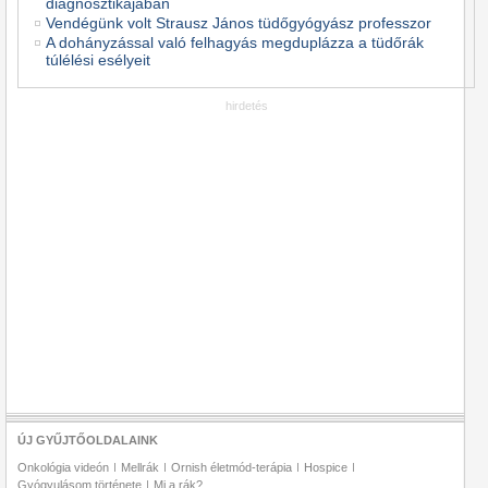
diagnosztikájában
Vendégünk volt Strausz János tüdőgyógyász professzor
A dohányzással való felhagyás megduplázza a tüdőrák
túlélési esélyeit
hirdetés
ÚJ GYŰJTŐOLDALAINK
Onkológia videón
Mellrák
Ornish életmód-terápia
Hospice
Gyógyulásom története
Mi a rák?