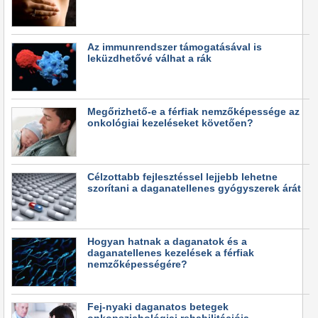
Az immunrendszer támogatásával is
leküzdhetővé válhat a rák
Megőrizhető-e a férfiak nemzőképessége az
onkológiai kezeléseket követően?
Célzottabb fejlesztéssel lejjebb lehetne
szorítani a daganatellenes gyógyszerek árát
Hogyan hatnak a daganatok és a
daganatellenes kezelések a férfiak
nemzőképességére?
Fej-nyaki daganatos betegek
onkopszichológiai rehabilitációja