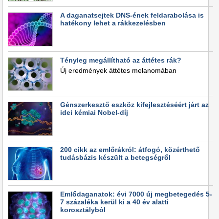
A daganatsejtek DNS-ének feldarabolása is
hatékony lehet a rákkezelésben
Tényleg megállítható az áttétes rák?
Új eredmények áttétes melanomában
Génszerkesztő eszköz kifejlesztéséért járt az
idei kémiai Nobel-díj
200 cikk az emlőrákról: átfogó, közérthető
tudásbázis készült a betegségről
Emlődaganatok: évi 7000 új megbetegedés 5-
7 százaléka kerül ki a 40 év alatti
korosztályból