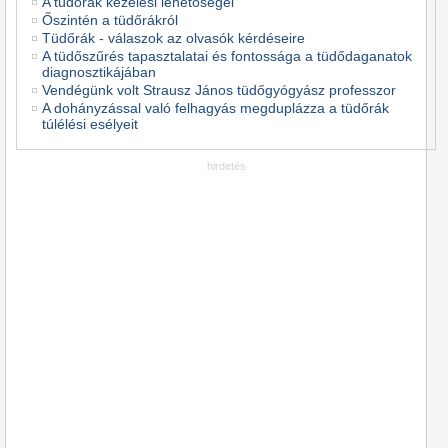
A tüdőrák kezelési lehetőségei
Őszintén a tüdőrákról
Tüdőrák - válaszok az olvasók kérdéseire
A tüdőszűrés tapasztalatai és fontossága a tüdődaganatok
diagnosztikájában
Vendégünk volt Strausz János tüdőgyógyász professzor
A dohányzással való felhagyás megduplázza a tüdőrák
túlélési esélyeit
hirdetés