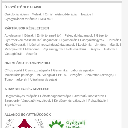
ÚJ GYŰJTŐOLDALAINK
Onkológia videón
Mellrák
Ornish életmód-terápia
Hospice
Gyógyulásom története
Mi a rák?
RÁKTÍPUSOK RÉSZLETESEN
Agydaganat
Bőrrák
Emlőrák (mellrák)
Fej-nyaki daganatok
Gégerák
Gyermekkori rosszindulatú daganatok
Gyomorrák
Hasnyálmirigyrák
Hererák
Húgyhólyagrák
Időskori rosszindulatú daganatok
Leukémia
Limfóma
Májrák
Méhnyakrák
Melanoma
Pajzsmirigyrák
Petefészekrák
Szájrák
Tüdőrák
Vastagbélrák
Veserák
ONKOLÓGIAI DIAGNOSZTIKA
CT-vizsgálat
Csontszcintigráfia
Genomika
Laborvizsgálatok
Molekuláris patológia
MR-vizsgálat
PET/CT-vizsgálat
Szövettan (citológia)
Tumormarkerek
Ultrahang vizsgálat
A RÁKBETEGSÉG KEZELÉSE
Hagyományos terápiák
Célzott daganatterápia
Alternatív módszerek
Szupportív (támogató) kezelések
Kérdések és válaszok
Rehabilitáció
Táplálkozás
ÁLLANDÓ EGYÜTTMŰKÖDŐK