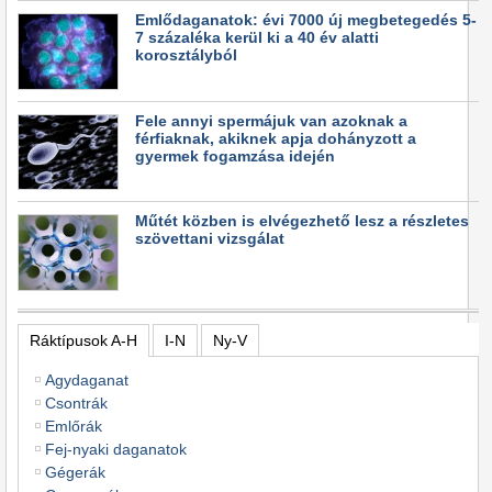
Emlődaganatok: évi 7000 új megbetegedés 5-
7 százaléka kerül ki a 40 év alatti
korosztályból
Fele annyi spermájuk van azoknak a
férfiaknak, akiknek apja dohányzott a
gyermek fogamzása idején
Műtét közben is elvégezhető lesz a részletes
szövettani vizsgálat
Ráktípusok A-H
I-N
Ny-V
Agydaganat
Csontrák
Emlőrák
Fej-nyaki daganatok
Gégerák