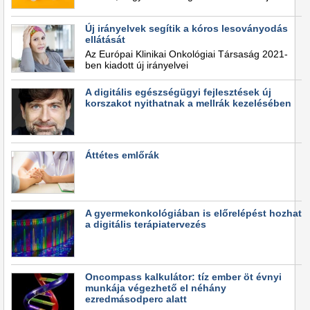
Új irányelvek segítik a kóros lesoványodás
ellátását
Az Európai Klinikai Onkológiai Társaság 2021-
ben kiadott új irányelvei
A digitális egészségügyi fejlesztések új
korszakot nyithatnak a mellrák kezelésében
Áttétes emlőrák
A gyermekonkológiában is előrelépést hozhat
a digitális terápiatervezés
Oncompass kalkulátor: tíz ember öt évnyi
munkája végezhető el néhány
ezredmásodperc alatt