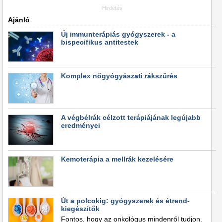
Hirdetés
Ajánló
Új immunterápiás gyógyszerek - a
bispecifikus antitestek
Komplex nőgyógyászati rákszűrés
A végbélrák célzott terápiájának legújabb
eredményei
Kemoterápia a mellrák kezelésére
Út a polcokig: gyógyszerek és étrend-
kiegészítők
Fontos, hogy az onkológus mindenről tudjon.