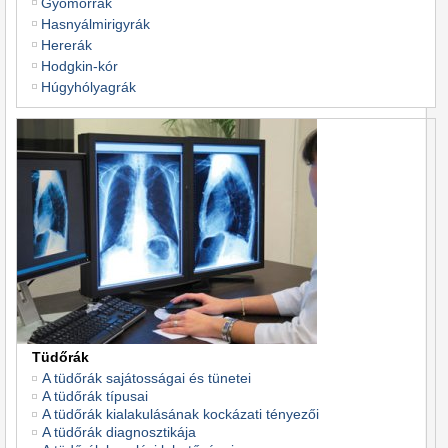
Gyomorrák
Hasnyálmirigyrák
Hererák
Hodgkin-kór
Húgyhólyagrák
Tüdőrák
A tüdőrák sajátosságai és tünetei
A tüdőrák típusai
A tüdőrák kialakulásának kockázati tényezői
A tüdőrák diagnosztikája