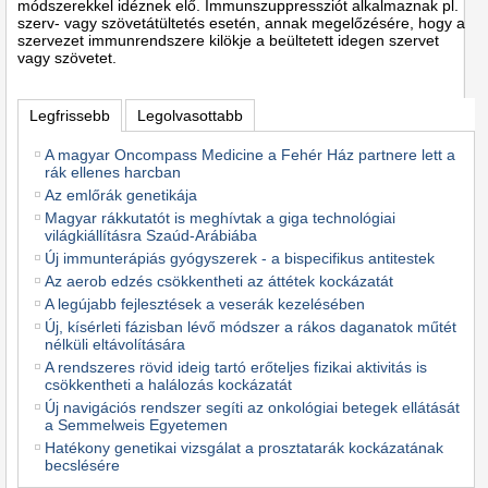
módszerekkel idéznek elő. Immunszuppressziót alkalmaznak pl.
szerv- vagy szövetátültetés esetén, annak megelőzésére, hogy a
szervezet immunrendszere kilökje a beültetett idegen szervet
vagy szövetet.
Legfrissebb
Legolvasottabb
A magyar Oncompass Medicine a Fehér Ház partnere lett a
rák ellenes harcban
Az emlőrák genetikája
Magyar rákkutatót is meghívtak a giga technológiai
világkiállításra Szaúd-Arábiába
Új immunterápiás gyógyszerek - a bispecifikus antitestek
Az aerob edzés csökkentheti az áttétek kockázatát
A legújabb fejlesztések a veserák kezelésében
Új, kísérleti fázisban lévő módszer a rákos daganatok műtét
nélküli eltávolítására
A rendszeres rövid ideig tartó erőteljes fizikai aktivitás is
csökkentheti a halálozás kockázatát
Új navigációs rendszer segíti az onkológiai betegek ellátását
a Semmelweis Egyetemen
Hatékony genetikai vizsgálat a prosztatarák kockázatának
becslésére