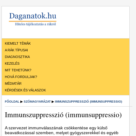
KIEMELT TÉMÁK
A RÁK TÍPUSAI
DIAGNOSZTIKA
KEZELÉS
MIT TEHETÜNK?
HOVÁ FORDULJAK?
MÉDIATÁR
KÉRDÉSEK ÉS VÁLASZOK
FŐOLDAL
▶
SZÓMAGYARÁZAT
▶
IMMUNSZUPPRESSZIÓ (IMMUNSUPPRESSIO)
Immunszuppresszió (immunsuppressio)
A szervezet immunválaszának csökkentése egy külső
beavatkozással szemben, melyet gyógyszerekkel és egyéb