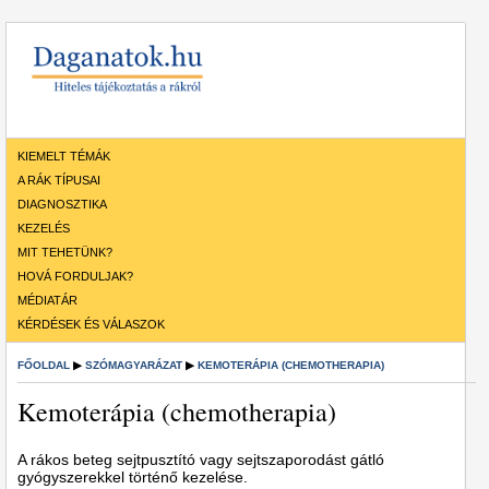
KIEMELT TÉMÁK
A RÁK TÍPUSAI
DIAGNOSZTIKA
KEZELÉS
MIT TEHETÜNK?
HOVÁ FORDULJAK?
MÉDIATÁR
KÉRDÉSEK ÉS VÁLASZOK
FŐOLDAL
▶
SZÓMAGYARÁZAT
▶
KEMOTERÁPIA (CHEMOTHERAPIA)
Kemoterápia (chemotherapia)
A rákos beteg sejtpusztító vagy sejtszaporodást gátló
gyógyszerekkel történő kezelése.