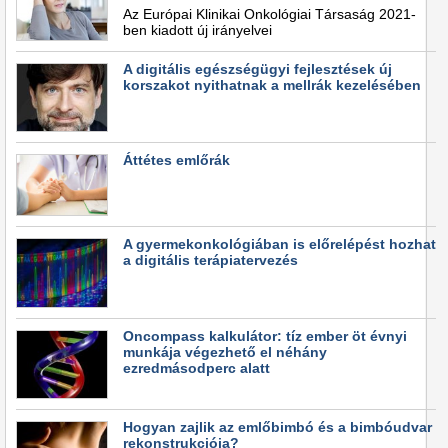
Az Európai Klinikai Onkológiai Társaság 2021-
ben kiadott új irányelvei
A digitális egészségügyi fejlesztések új
korszakot nyithatnak a mellrák kezelésében
Áttétes emlőrák
A gyermekonkológiában is előrelépést hozhat
a digitális terápiatervezés
Oncompass kalkulátor: tíz ember öt évnyi
munkája végezhető el néhány
ezredmásodperc alatt
Hogyan zajlik az emlőbimbó és a bimbóudvar
rekonstrukciója?