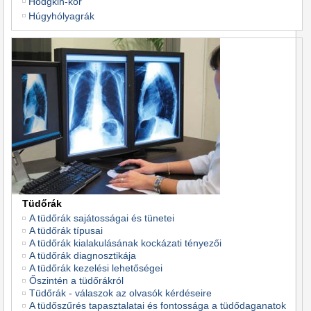
Hodgkin-kór
Húgyhólyagrák
Tüdőrák
A tüdőrák sajátosságai és tünetei
A tüdőrák típusai
A tüdőrák kialakulásának kockázati tényezői
A tüdőrák diagnosztikája
A tüdőrák kezelési lehetőségei
Őszintén a tüdőrákról
Tüdőrák - válaszok az olvasók kérdéseire
A tüdőszűrés tapasztalatai és fontossága a tüdődaganatok