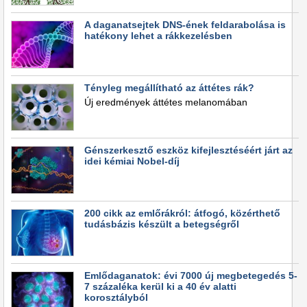
A daganatsejtek DNS-ének feldarabolása is
hatékony lehet a rákkezelésben
Tényleg megállítható az áttétes rák?
Új eredmények áttétes melanomában
Génszerkesztő eszköz kifejlesztéséért járt az
idei kémiai Nobel-díj
200 cikk az emlőrákról: átfogó, közérthető
tudásbázis készült a betegségről
Emlődaganatok: évi 7000 új megbetegedés 5-
7 százaléka kerül ki a 40 év alatti
korosztályból