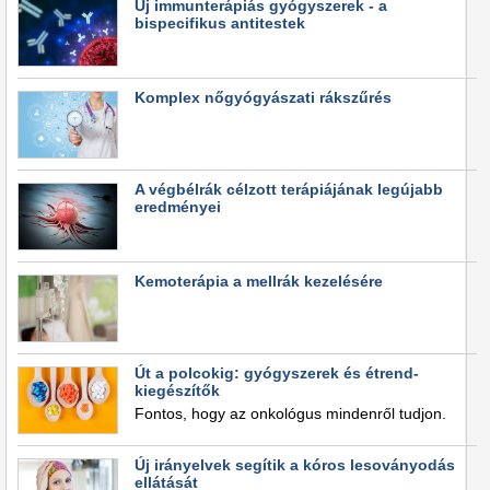
Új immunterápiás gyógyszerek - a
bispecifikus antitestek
Komplex nőgyógyászati rákszűrés
A végbélrák célzott terápiájának legújabb
eredményei
Kemoterápia a mellrák kezelésére
Út a polcokig: gyógyszerek és étrend-
kiegészítők
Fontos, hogy az onkológus mindenről tudjon.
Új irányelvek segítik a kóros lesoványodás
ellátását