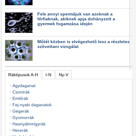
Fele annyi spermájuk van azoknak a
férfiaknak, akiknek apja dohányzott a
gyermek fogamzása idején
Műtét közben is elvégezhető lesz a részletes
szövettani vizsgálat
Ráktípusok A-H
I-N
Ny-V
Agydaganat
Csontrák
Emlőrák
Fej-nyaki daganatok
Gégerák
Gyomorrák
Hasnyálmirigyrák
Hererák