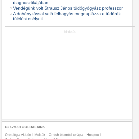
diagnosztikájában
Vendégünk volt Strausz János tüdőgyógyász professzor
A dohányzással való felhagyás megduplázza a tüdőrák
túlélési esélyeit
hirdetés
ÚJ GYŰJTŐOLDALAINK
Onkológia videón
Mellrák
Ornish életmód-terápia
Hospice