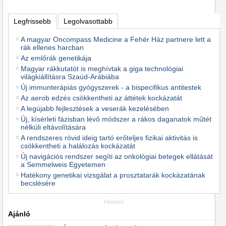
Legfrissebb
Legolvasottabb
A magyar Oncompass Medicine a Fehér Ház partnere lett a
rák ellenes harcban
Az emlőrák genetikája
Magyar rákkutatót is meghívtak a giga technológiai
világkiállításra Szaúd-Arábiába
Új immunterápiás gyógyszerek - a bispecifikus antitestek
Az aerob edzés csökkentheti az áttétek kockázatát
A legújabb fejlesztések a veserák kezelésében
Új, kísérleti fázisban lévő módszer a rákos daganatok műtét
nélküli eltávolítására
A rendszeres rövid ideig tartó erőteljes fizikai aktivitás is
csökkentheti a halálozás kockázatát
Új navigációs rendszer segíti az onkológiai betegek ellátását
a Semmelweis Egyetemen
Hatékony genetikai vizsgálat a prosztatarák kockázatának
becslésére
Hirdetés
Ajánló