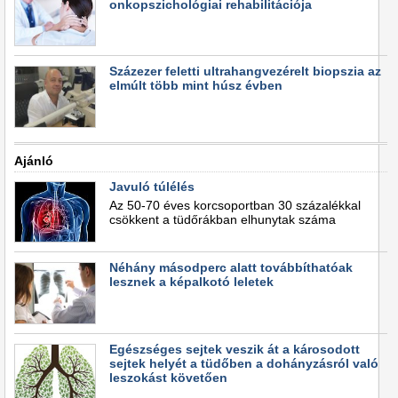
onkopszichológiai rehabilitációja
Százezer feletti ultrahangvezérelt biopszia az
elmúlt több mint húsz évben
Ajánló
Javuló túlélés
Az 50-70 éves korcsoportban 30 százalékkal
csökkent a tüdőrákban elhunytak száma
Néhány másodperc alatt továbbíthatóak
lesznek a képalkotó leletek
Egészséges sejtek veszik át a károsodott
sejtek helyét a tüdőben a dohányzásról való
leszokást követően