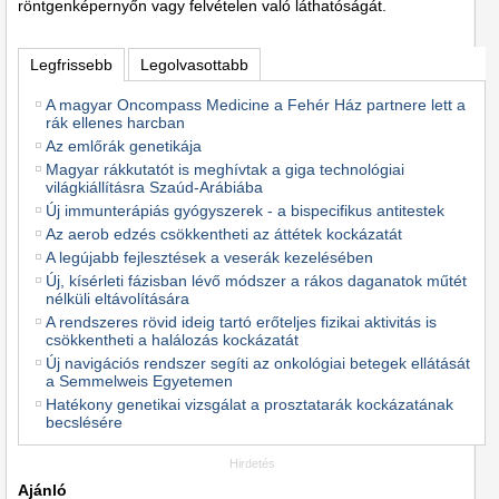
röntgenképernyőn vagy felvételen való láthatóságát.
Legfrissebb
Legolvasottabb
A magyar Oncompass Medicine a Fehér Ház partnere lett a
rák ellenes harcban
Az emlőrák genetikája
Magyar rákkutatót is meghívtak a giga technológiai
világkiállításra Szaúd-Arábiába
Új immunterápiás gyógyszerek - a bispecifikus antitestek
Az aerob edzés csökkentheti az áttétek kockázatát
A legújabb fejlesztések a veserák kezelésében
Új, kísérleti fázisban lévő módszer a rákos daganatok műtét
nélküli eltávolítására
A rendszeres rövid ideig tartó erőteljes fizikai aktivitás is
csökkentheti a halálozás kockázatát
Új navigációs rendszer segíti az onkológiai betegek ellátását
a Semmelweis Egyetemen
Hatékony genetikai vizsgálat a prosztatarák kockázatának
becslésére
Hirdetés
Ajánló