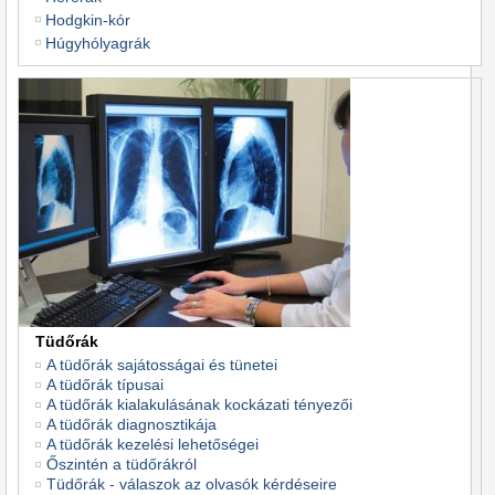
Hodgkin-kór
Húgyhólyagrák
Tüdőrák
A tüdőrák sajátosságai és tünetei
A tüdőrák típusai
A tüdőrák kialakulásának kockázati tényezői
A tüdőrák diagnosztikája
A tüdőrák kezelési lehetőségei
Őszintén a tüdőrákról
Tüdőrák - válaszok az olvasók kérdéseire