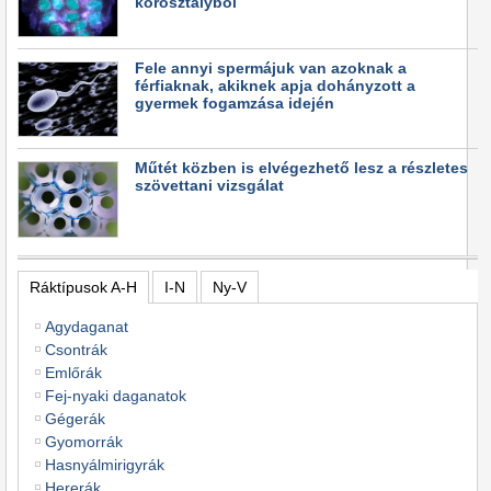
korosztályból
Fele annyi spermájuk van azoknak a
férfiaknak, akiknek apja dohányzott a
gyermek fogamzása idején
Műtét közben is elvégezhető lesz a részletes
szövettani vizsgálat
Ráktípusok A-H
I-N
Ny-V
Agydaganat
Csontrák
Emlőrák
Fej-nyaki daganatok
Gégerák
Gyomorrák
Hasnyálmirigyrák
Hererák