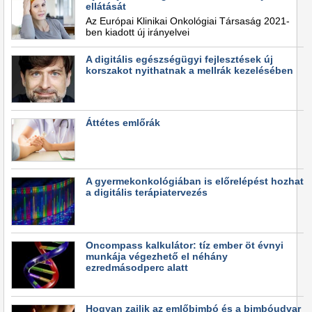
ellátását
Az Európai Klinikai Onkológiai Társaság 2021-
ben kiadott új irányelvei
A digitális egészségügyi fejlesztések új
korszakot nyithatnak a mellrák kezelésében
Áttétes emlőrák
A gyermekonkológiában is előrelépést hozhat
a digitális terápiatervezés
Oncompass kalkulátor: tíz ember öt évnyi
munkája végezhető el néhány
ezredmásodperc alatt
Hogyan zajlik az emlőbimbó és a bimbóudvar