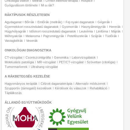
Onkológia videón
Mellrák
Ornish életmód-terápia
Hospice
Gyógyulásom története
Mi a rák?
RÁKTÍPUSOK RÉSZLETESEN
Agydaganat
Bőrrák
Emlőrák (mellrák)
Fej-nyaki daganatok
Gégerák
Gyermekkori rosszindulatú daganatok
Gyomorrák
Hasnyálmirigyrák
Hererák
Húgyhólyagrák
Időskori rosszindulatú daganatok
Leukémia
Limfóma
Májrák
Méhnyakrák
Melanoma
Pajzsmirigyrák
Petefészekrák
Szájrák
Tüdőrák
Vastagbélrák
Veserák
ONKOLÓGIAI DIAGNOSZTIKA
CT-vizsgálat
Csontszcintigráfia
Genomika
Laborvizsgálatok
Molekuláris patológia
MR-vizsgálat
PET/CT-vizsgálat
Szövettan (citológia)
Tumormarkerek
Ultrahang vizsgálat
A RÁKBETEGSÉG KEZELÉSE
Hagyományos terápiák
Célzott daganatterápia
Alternatív módszerek
Szupportív (támogató) kezelések
Kérdések és válaszok
Rehabilitáció
Táplálkozás
ÁLLANDÓ EGYÜTTMŰKÖDŐK