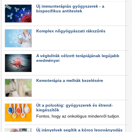
Új immunterápiás gyógyszerek - a
bispecifikus antitestek
Komplex nőgyógyászati rákszűrés
A végbélrák célzott terápiájának legújabb
eredményei
Kemoterápia a mellrák kezelésére
Út a polcokig: gyógyszerek és étrend-
kiegészítők
Fontos, hogy az onkológus mindenről tudjon.
Új irányelvek segítik a kóros lesoványodás