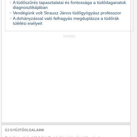
A tüdőszűrés tapasztalatai és fontossága a tüdődaganatok
diagnosztikájában
Vendégünk volt Strausz János tüdőgyógyász professzor
A dohányzással való felhagyás megduplázza a tüdőrák
túlélési esélyeit
hirdetés
ÚJ GYŰJTŐOLDALAINK