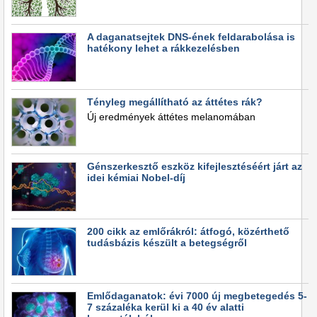
A daganatsejtek DNS-ének feldarabolása is
hatékony lehet a rákkezelésben
Tényleg megállítható az áttétes rák?
Új eredmények áttétes melanomában
Génszerkesztő eszköz kifejlesztéséért járt az
idei kémiai Nobel-díj
200 cikk az emlőrákról: átfogó, közérthető
tudásbázis készült a betegségről
Emlődaganatok: évi 7000 új megbetegedés 5-
7 százaléka kerül ki a 40 év alatti