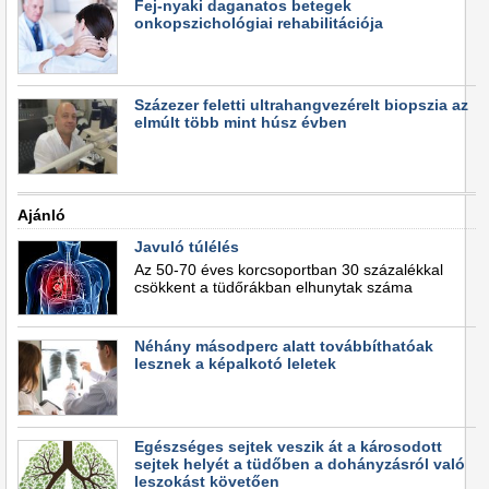
Fej-nyaki daganatos betegek
onkopszichológiai rehabilitációja
Százezer feletti ultrahangvezérelt biopszia az
elmúlt több mint húsz évben
Ajánló
Javuló túlélés
Az 50-70 éves korcsoportban 30 százalékkal
csökkent a tüdőrákban elhunytak száma
Néhány másodperc alatt továbbíthatóak
lesznek a képalkotó leletek
Egészséges sejtek veszik át a károsodott
sejtek helyét a tüdőben a dohányzásról való
leszokást követően