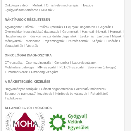
Onkológia videón
Mellrák
Ornish életmód-terápia
Hospice
Gyógyulásom története
Mi a rák?
RÁKTÍPUSOK RÉSZLETESEN
Agydaganat
Bőrrák
Emlőrák (mellrák)
Fej-nyaki daganatok
Gégerák
Gyermekkori rosszindulatú daganatok
Gyomorrák
Hasnyálmirigyrák
Hererák
Húgyhólyagrák
Időskori rosszindulatú daganatok
Leukémia
Limfóma
Májrák
Méhnyakrák
Melanoma
Pajzsmirigyrák
Petefészekrák
Szájrák
Tüdőrák
Vastagbélrák
Veserák
ONKOLÓGIAI DIAGNOSZTIKA
CT-vizsgálat
Csontszcintigráfia
Genomika
Laborvizsgálatok
Molekuláris patológia
MR-vizsgálat
PET/CT-vizsgálat
Szövettan (citológia)
Tumormarkerek
Ultrahang vizsgálat
A RÁKBETEGSÉG KEZELÉSE
Hagyományos terápiák
Célzott daganatterápia
Alternatív módszerek
Szupportív (támogató) kezelések
Kérdések és válaszok
Rehabilitáció
Táplálkozás
ÁLLANDÓ EGYÜTTMŰKÖDŐK