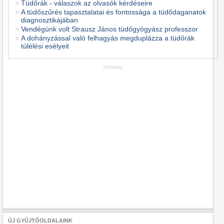
Tüdőrák - válaszok az olvasók kérdéseire
A tüdőszűrés tapasztalatai és fontossága a tüdődaganatok
diagnosztikájában
Vendégünk volt Strausz János tüdőgyógyász professzor
A dohányzással való felhagyás megduplázza a tüdőrák
túlélési esélyeit
hirdetés
ÚJ GYŰJTŐOLDALAINK