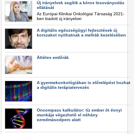
Új irányelvek segítik a kóros lesoványodás
ellátását
Az Európai Klinikai Onkológiai Társaság 2021-
ben kiadott új irányelvei
A digitális egészségügyi fejlesztések új
korszakot nyithatnak a mellrák kezelésében
Áttétes emlőrák
A gyermekonkológiában is előrelépést hozhat
a digitális terápiatervezés
Oncompass kalkulátor: tíz ember öt évnyi
munkája végezhető el néhány
ezredmásodperc alatt