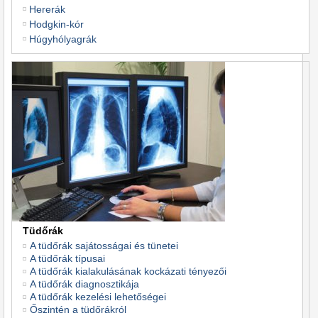
Hererák
Hodgkin-kór
Húgyhólyagrák
Tüdőrák
A tüdőrák sajátosságai és tünetei
A tüdőrák típusai
A tüdőrák kialakulásának kockázati tényezői
A tüdőrák diagnosztikája
A tüdőrák kezelési lehetőségei
Őszintén a tüdőrákról