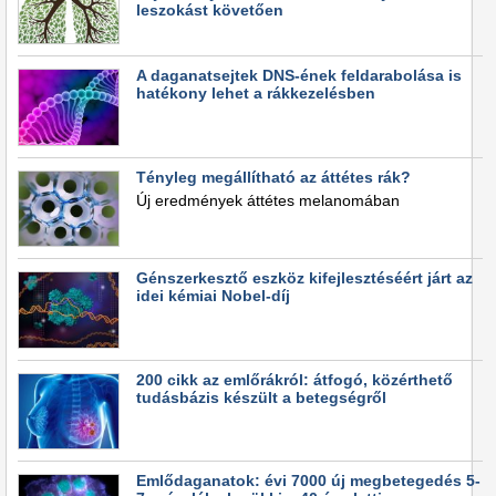
leszokást követően
A daganatsejtek DNS-ének feldarabolása is
hatékony lehet a rákkezelésben
Tényleg megállítható az áttétes rák?
Új eredmények áttétes melanomában
Génszerkesztő eszköz kifejlesztéséért járt az
idei kémiai Nobel-díj
200 cikk az emlőrákról: átfogó, közérthető
tudásbázis készült a betegségről
Emlődaganatok: évi 7000 új megbetegedés 5-