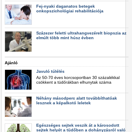
Fej-nyaki daganatos betegek
onkopszichológiai rehabilitációja
Százezer feletti ultrahangvezérelt biopszia az
elmúlt több mint húsz évben
Ajánló
Javuló túlélés
Az 50-70 éves korcsoportban 30 százalékkal
csökkent a tüdőrákban elhunytak száma
Néhány másodperc alatt továbbíthatóak
lesznek a képalkotó leletek
Egészséges sejtek veszik át a károsodott
sejtek helyét a tüdőben a dohányzásról való