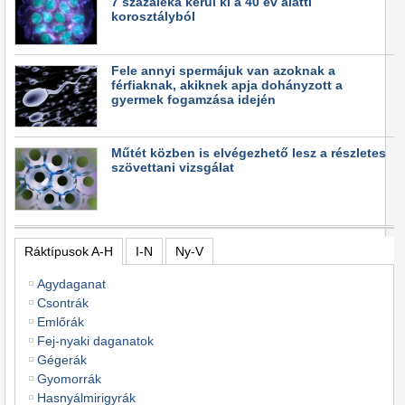
7 százaléka kerül ki a 40 év alatti
korosztályból
Fele annyi spermájuk van azoknak a
férfiaknak, akiknek apja dohányzott a
gyermek fogamzása idején
Műtét közben is elvégezhető lesz a részletes
szövettani vizsgálat
Ráktípusok A-H
I-N
Ny-V
Agydaganat
Csontrák
Emlőrák
Fej-nyaki daganatok
Gégerák
Gyomorrák
Hasnyálmirigyrák