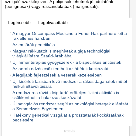
szolgáló szakkifejezés. A polipusok lehetnek jóindulatúak
(benignusak) vagy rosszindulatúak (malignusak).
Legfrissebb
Legolvasottabb
A magyar Oncompass Medicine a Fehér Ház partnere lett a
rák ellenes harcban
Az emlőrák genetikája
Magyar rákkutatót is meghívtak a giga technológiai
világkiállításra Szaúd-Arábiába
Új immunterápiás gyógyszerek - a bispecifikus antitestek
Az aerob edzés csökkentheti az áttétek kockázatát
A legújabb fejlesztések a veserák kezelésében
Új, kísérleti fázisban lévő módszer a rákos daganatok műtét
nélküli eltávolítására
A rendszeres rövid ideig tartó erőteljes fizikai aktivitás is
csökkentheti a halálozás kockázatát
Új navigációs rendszer segíti az onkológiai betegek ellátását
a Semmelweis Egyetemen
Hatékony genetikai vizsgálat a prosztatarák kockázatának
becslésére
Hirdetés