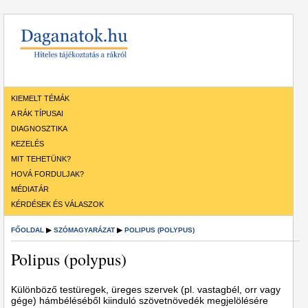
KIEMELT TÉMÁK
A RÁK TÍPUSAI
DIAGNOSZTIKA
KEZELÉS
MIT TEHETÜNK?
HOVÁ FORDULJAK?
MÉDIATÁR
KÉRDÉSEK ÉS VÁLASZOK
FŐOLDAL
▶
SZÓMAGYARÁZAT
▶
POLIPUS (POLYPUS)
Polipus (polypus)
Különböző testüregek, üreges szervek (pl. vastagbél, orr vagy
gége) hámbéléséből kiinduló szövetnövedék megjelölésére