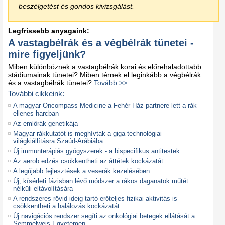
beszélgetést és gondos kivizsgálást.
Legfrissebb anyagaink:
A vastagbélrák és a végbélrák tünetei -
mire figyeljünk?
Miben különböznek a vastagbélrák korai és előrehaladottabb
stádiumainak tünetei? Miben térnek el leginkább a végbélrák
és a vastagbélrák tünetei?
Tovább >>
További cikkeink:
A magyar Oncompass Medicine a Fehér Ház partnere lett a rák
ellenes harcban
Az emlőrák genetikája
Magyar rákkutatót is meghívtak a giga technológiai
világkiállításra Szaúd-Arábiába
Új immunterápiás gyógyszerek - a bispecifikus antitestek
Az aerob edzés csökkentheti az áttétek kockázatát
A legújabb fejlesztések a veserák kezelésében
Új, kísérleti fázisban lévő módszer a rákos daganatok műtét
nélküli eltávolítására
A rendszeres rövid ideig tartó erőteljes fizikai aktivitás is
csökkentheti a halálozás kockázatát
Új navigációs rendszer segíti az onkológiai betegek ellátását a
Semmelweis Egyetemen