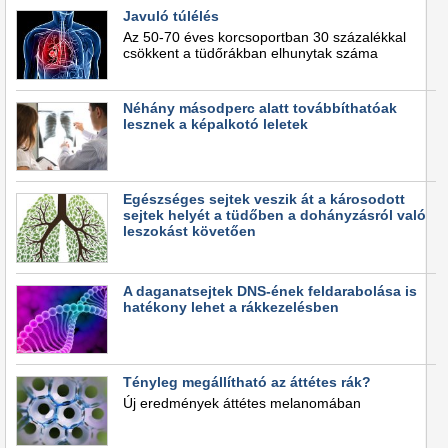
Javuló túlélés
Az 50-70 éves korcsoportban 30 százalékkal
csökkent a tüdőrákban elhunytak száma
Néhány másodperc alatt továbbíthatóak
lesznek a képalkotó leletek
Egészséges sejtek veszik át a károsodott
sejtek helyét a tüdőben a dohányzásról való
leszokást követően
A daganatsejtek DNS-ének feldarabolása is
hatékony lehet a rákkezelésben
Tényleg megállítható az áttétes rák?
Új eredmények áttétes melanomában