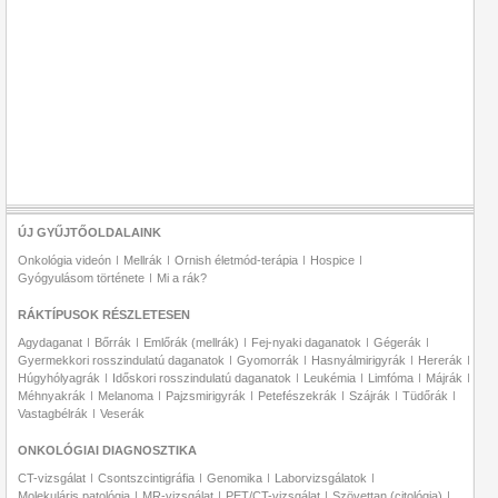
ÚJ GYŰJTŐOLDALAINK
Onkológia videón
Mellrák
Ornish életmód-terápia
Hospice
Gyógyulásom története
Mi a rák?
RÁKTÍPUSOK RÉSZLETESEN
Agydaganat
Bőrrák
Emlőrák (mellrák)
Fej-nyaki daganatok
Gégerák
Gyermekkori rosszindulatú daganatok
Gyomorrák
Hasnyálmirigyrák
Hererák
Húgyhólyagrák
Időskori rosszindulatú daganatok
Leukémia
Limfóma
Májrák
Méhnyakrák
Melanoma
Pajzsmirigyrák
Petefészekrák
Szájrák
Tüdőrák
Vastagbélrák
Veserák
ONKOLÓGIAI DIAGNOSZTIKA
CT-vizsgálat
Csontszcintigráfia
Genomika
Laborvizsgálatok
Molekuláris patológia
MR-vizsgálat
PET/CT-vizsgálat
Szövettan (citológia)