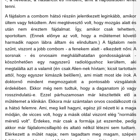
tenni.
A fájdalom a combom hátsó részén jelentkezett leginkább, amikor
ültem vagy feküdtem. Ami megtévesztő volt, hogy mozgás alatt és
után nem éreztem fájdalmat. Így, amikor csak tehettem,
sportoltam. (Ennek előnye az volt, hogy a műtétemet követő
harmadik napon lábra álltam és elindultam.) A fájdalom nem
szűnt, viszont a jobb combom - a fenekem alatt - elkezdett nőni. A
sorsnak - és orvosaim meghálálhatatlan gondosságának -
köszönhetően egy nagyszerű radiológushoz kerültem, aki
megtalálta azt a valamit (én csak Alien-nek hívtam; kicsit tartottam
attól, hogy egyszer kimászik belőlem), ami miatt most ide írok. A
doktornő mindent megmozgatott a pontosabb vizsgálatok
érdekében. Ekkor még nem tudtuk, hogy a daganatom jó vagy
rosszindulatú-e. Ezzel párhuzamosan már készítették elő a
műtétemet a klinikán. Ekkora már számtalan orvos csodálkozott rá
a hátsó felemre. Ami, meg kell hagyni, egész jól nézett ki a maga
módján, de vicces volt, hogy a másik oldal viszont elég "normális
méretű volt". Érdekes, már csak a formája jut eszembe, pedig
akkor már fájdalomcsillapító és altató nélkül létezni sem tudtam.
Elérkezett a műtét napja; nem tagadtam meg magam, szépen