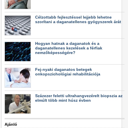
Célzottabb fejlesztéssel lejjebb lehetne
szorítani a daganatellenes gyógyszerek árát
Hogyan hatnak a daganatok és a
daganatellenes kezelések a férfiak
nemzőképességére?
Fej-nyaki daganatos betegek
onkopszichológiai rehabilitációja
Százezer feletti ultrahangvezérelt biopszia az
elmúlt több mint húsz évben
Ajánló