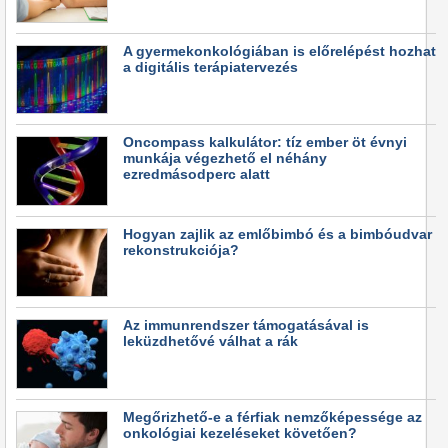
A gyermekonkológiában is előrelépést hozhat
a digitális terápiatervezés
Oncompass kalkulátor: tíz ember öt évnyi
munkája végezhető el néhány
ezredmásodperc alatt
Hogyan zajlik az emlőbimbó és a bimbóudvar
rekonstrukciója?
Az immunrendszer támogatásával is
leküzdhetővé válhat a rák
Megőrizhető-e a férfiak nemzőképessége az
onkológiai kezeléseket követően?