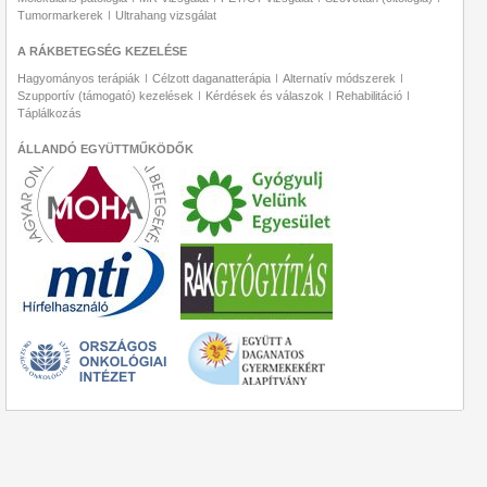
Tumormarkerek
Ultrahang vizsgálat
A RÁKBETEGSÉG KEZELÉSE
Hagyományos terápiák
Célzott daganatterápia
Alternatív módszerek
Szupportív (támogató) kezelések
Kérdések és válaszok
Rehabilitáció
Táplálkozás
ÁLLANDÓ EGYÜTTMŰKÖDŐK