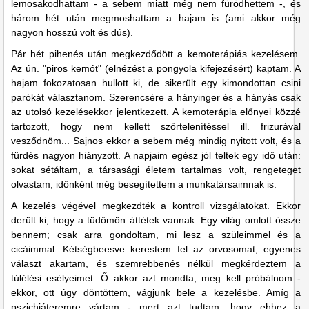
lemosakodhattam - a sebem miatt még nem fürödhettem -, és
három hét után megmoshattam a hajam is (ami akkor még
nagyon hosszú volt és dús).
Pár hét pihenés után megkezdődött a kemoterápiás kezelésem.
Az ún. "piros kemót" (elnézést a pongyola kifejezésért) kaptam. A
hajam fokozatosan hullott ki, de sikerült egy kimondottan csini
parókát választanom. Szerencsére a hányinger és a hányás csak
az utolsó kezelésekkor jelentkezett. A kemoterápia előnyei közzé
tartozott, hogy nem kellett szőrtelenítéssel ill. frizurával
vesződnöm... Sajnos ekkor a sebem még mindig nyitott volt, és a
fürdés nagyon hiányzott. A napjaim egész jól teltek egy idő után:
sokat sétáltam, a társasági életem tartalmas volt, rengeteget
olvastam, időnként még besegítettem a munkatársaimnak is.
A kezelés végével megkezdték a kontroll vizsgálatokat. Ekkor
derült ki, hogy a tüdőmön áttétek vannak. Egy világ omlott össze
bennem; csak arra gondoltam, mi lesz a szüleimmel és a
cicáimmal. Kétségbeesve kerestem fel az orvosomat, egyenes
választ akartam, és szemrebbenés nélkül megkérdeztem a
túlélési esélyeimet. Ő akkor azt mondta, meg kell próbálnom -
ekkor, ott úgy döntöttem, vágjunk bele a kezelésbe. Amíg a
pszichiáteremre vártam - mert azt tudtam, hogy ehhez a