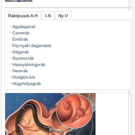
Ráktípusok A-H
I-N
Ny-V
Agydaganat
Csontrák
Emlőrák
Fej-nyaki daganatok
Gégerák
Gyomorrák
Hasnyálmirigyrák
Hererák
Hodgkin-kór
Húgyhólyagrák