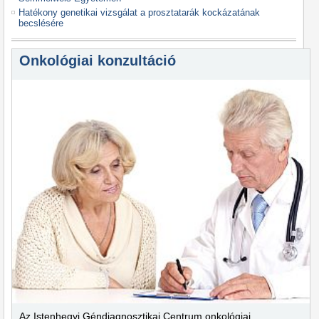
Hatékony genetikai vizsgálat a prosztatarák kockázatának
becslésére
Onkológiai konzultáció
Az Istenhegyi Géndiagnosztikai Centrum onkológiai