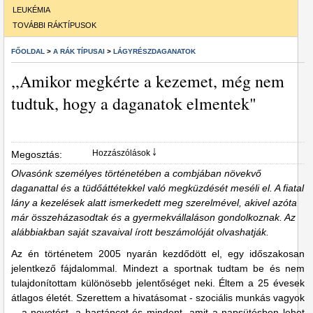
LEUKÉMIA
TOVÁBBI RÁKTÍPUSOK
FŐOLDAL
>
A RÁK TÍPUSAI
>
LÁGYRÉSZDAGANATOK
,,Amikor megkérte a kezemet, még nem
tudtuk, hogy a daganatok elmentek"
Hozzászólások ￬
Megosztás:
Olvasónk személyes történetében a combjában növekvő
daganattal és a tüdőáttétekkel való megküzdését meséli el. A fiatal
lány a kezelések alatt ismerkedett meg szerelmével, akivel azóta
már összeházasodtak és a gyermekvállaláson gondolkoznak. Az
alábbiakban saját szavaival írott beszámolóját olvashatják.
Az én történetem 2005 nyarán kezdődött el, egy időszakosan
jelentkező fájdalommal. Mindezt a sportnak tudtam be és nem
tulajdonítottam különösebb jelentőséget neki. Éltem a 25 évesek
átlagos életét. Szerettem a hivatásomat - szociális munkás vagyok
-, a nevetést, a hastáncot és mindent, amit a napsütésben lehet