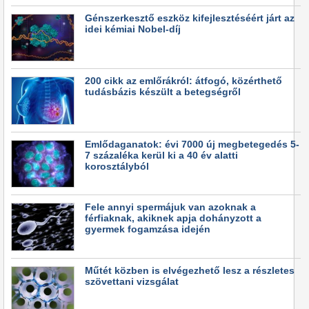
Génszerkesztő eszköz kifejlesztéséért járt az
idei kémiai Nobel-díj
200 cikk az emlőrákról: átfogó, közérthető
tudásbázis készült a betegségről
Emlődaganatok: évi 7000 új megbetegedés 5-
7 százaléka kerül ki a 40 év alatti
korosztályból
Fele annyi spermájuk van azoknak a
férfiaknak, akiknek apja dohányzott a
gyermek fogamzása idején
Műtét közben is elvégezhető lesz a részletes
szövettani vizsgálat