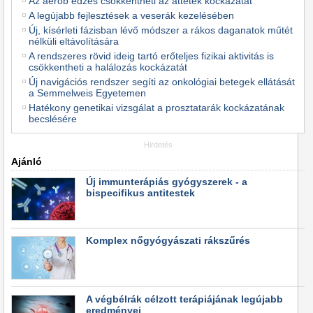
Az aerob edzés csökkentheti az áttétek kockázatát
A legújabb fejlesztések a veserák kezelésében
Új, kísérleti fázisban lévő módszer a rákos daganatok műtét
nélküli eltávolítására
A rendszeres rövid ideig tartó erőteljes fizikai aktivitás is
csökkentheti a halálozás kockázatát
Új navigációs rendszer segíti az onkológiai betegek ellátását
a Semmelweis Egyetemen
Hatékony genetikai vizsgálat a prosztatarák kockázatának
becslésére
Hirdetés
Ajánló
Új immunterápiás gyógyszerek - a
bispecifikus antitestek
Komplex nőgyógyászati rákszűrés
A végbélrák célzott terápiájának legújabb
eredményei