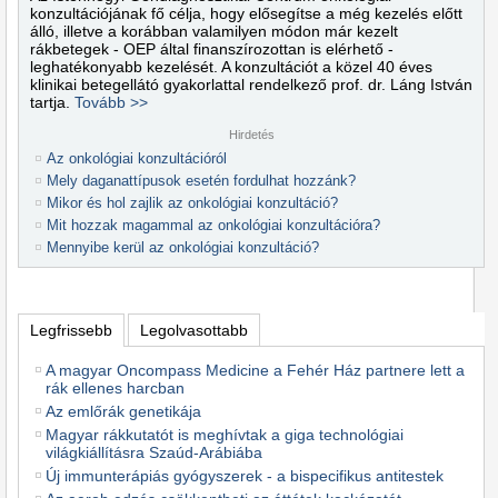
konzultációjának fő célja, hogy elősegítse a még kezelés előtt
álló, illetve a korábban valamilyen módon már kezelt
rákbetegek - OEP által finanszírozottan is elérhető -
leghatékonyabb kezelését. A konzultációt a közel 40 éves
klinikai betegellátó gyakorlattal rendelkező prof. dr. Láng István
tartja.
Tovább >>
Hirdetés
Az onkológiai konzultációról
Mely daganattípusok esetén fordulhat hozzánk?
Mikor és hol zajlik az onkológiai konzultáció?
Mit hozzak magammal az onkológiai konzultációra?
Mennyibe kerül az onkológiai konzultáció?
Legfrissebb
Legolvasottabb
A magyar Oncompass Medicine a Fehér Ház partnere lett a
rák ellenes harcban
Az emlőrák genetikája
Magyar rákkutatót is meghívtak a giga technológiai
világkiállításra Szaúd-Arábiába
Új immunterápiás gyógyszerek - a bispecifikus antitestek