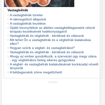
Vastagbélrák
A vastagbélrák tünetei
A rákmegelőző állapotok
A vastagbélrák kezelése
Újabb bizonyítékok az áttétes vastagbéldaganatok célzott
terápiás kezelésének hatékonyságáról
Vastagbélrák és végbélrák - kérdések és válaszok
Mit tehet Ön a vastagbélrák és a végbélrák kialakulása
ellen?
Hogyan szűrik a végbél- és vastagbélrákot?
Vastagbélrák és végbélrák - kérdések és válaszok
Ahogy az ember gondolkozik, a szervezet úgy megy utána
- egy végbélrákos beteg sikeres gyógyulása
A végbél- és vastagbélrák kialakulásának kockázatát növelő
tényezők
A béldaganatok zöme megelőzhető
hirdetés