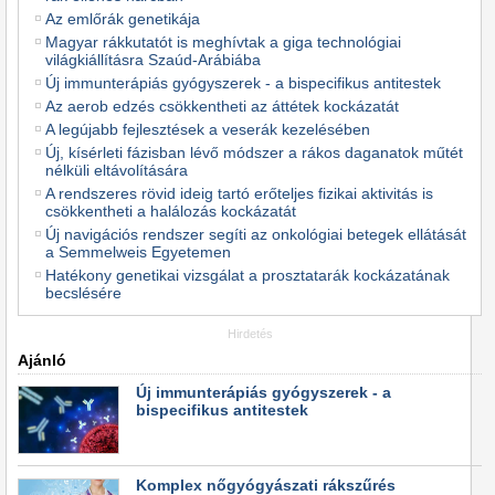
Az emlőrák genetikája
Magyar rákkutatót is meghívtak a giga technológiai
világkiállításra Szaúd-Arábiába
Új immunterápiás gyógyszerek - a bispecifikus antitestek
Az aerob edzés csökkentheti az áttétek kockázatát
A legújabb fejlesztések a veserák kezelésében
Új, kísérleti fázisban lévő módszer a rákos daganatok műtét
nélküli eltávolítására
A rendszeres rövid ideig tartó erőteljes fizikai aktivitás is
csökkentheti a halálozás kockázatát
Új navigációs rendszer segíti az onkológiai betegek ellátását
a Semmelweis Egyetemen
Hatékony genetikai vizsgálat a prosztatarák kockázatának
becslésére
Hirdetés
Ajánló
Új immunterápiás gyógyszerek - a
bispecifikus antitestek
Komplex nőgyógyászati rákszűrés