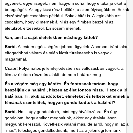
egyének, egyéniségek, nem hagyom soha, hogy eltakarja őket a
betegségük. Az egy kicsi rész belőlük, a személyiségükben. Sokak
elszántságát csodálom például. Sokak hitét is. A leginkább azt
csodálom, hogy ki mernek állni és egy filmben beszélni az
életükről, érzéseikről. Én sosem mernék.
Van, amit a saját életetekben máshogy láttok?
Barbi:
A testem egészségére jobban figyelek. A sorsom iránt talán
elfogadóbbá váltam és talán kicsit türelmesebb is vagyok
magammal.
Csabi:
Folyamatos jellemfejlődésben és változásban vagyok, a
film az életem része és alakít, de nem határoz meg.
És a végére még egy kérdés. Én fontosnak tartom, hogy
beszéljünk a halálról, hiszen az élet fontos része. Hiszek a jó
halálban. Ti, akik az időtöket, elméteket és lelketeket ennek a
témának szentelitek, hogyan gondolkodtok a halálról?
Barbi:
Hm…úgy gondolok rá, mint egy átváltozásra. Én úgy
gondolom, hogy amikor meghalunk, akkor egy átalakuláson
megyünk keresztül. Következik valami más, de arról, hogy mi az a
"más", felesleges gondolkodnunk, mert az a jelenlegi formánk