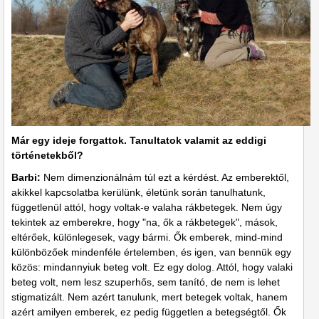
Már egy ideje forgattok. Tanultatok valamit az eddigi
történetekből?
Barbi:
Nem dimenzionálnám túl ezt a kérdést. Az emberektől,
akikkel kapcsolatba kerülünk, életünk során tanulhatunk,
függetlenül attól, hogy voltak-e valaha rákbetegek. Nem úgy
tekintek az emberekre, hogy "na, ők a rákbetegek", mások,
eltérőek, különlegesek, vagy bármi. Ők emberek, mind-mind
különbözőek mindenféle értelemben, és igen, van bennük egy
közös: mindannyiuk beteg volt. Ez egy dolog. Attól, hogy valaki
beteg volt, nem lesz szuperhős, sem tanító, de nem is lehet
stigmatizált. Nem azért tanulunk, mert betegek voltak, hanem
azért amilyen emberek, ez pedig független a betegségtől. Ők