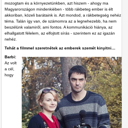
mozogtam és a környezetünkben, azt hiszem - ahogy ma
Magyarországon mindenkiében - több rákbeteg ember is élt
akkoriban, közeli barátaink is. Azt mondod, a rákbetegség nehéz
téma. Talán így van, de számomra az a legnehezebb, ha nem
beszélünk valamiről, ami fontos. A kommunikáció hiánya, az
elhallgatott félelem, az elfojtott sírás - szerintem ez az igazán
nehéz.
Tehát a filmmel szeretnétek az emberek szemét kinyitni…
Barbi:
Az volt
a cél,
hogy