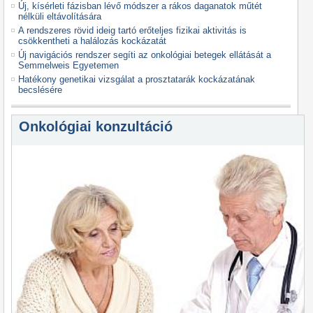
Új, kísérleti fázisban lévő módszer a rákos daganatok műtét
nélküli eltávolítására
A rendszeres rövid ideig tartó erőteljes fizikai aktivitás is
csökkentheti a halálozás kockázatát
Új navigációs rendszer segíti az onkológiai betegek ellátását a
Semmelweis Egyetemen
Hatékony genetikai vizsgálat a prosztatarák kockázatának
becslésére
Onkológiai konzultáció