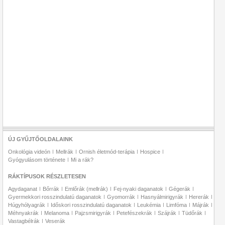
ÚJ GYŰJTŐOLDALAINK
Onkológia videón
Mellrák
Ornish életmód-terápia
Hospice
Gyógyulásom története
Mi a rák?
RÁKTÍPUSOK RÉSZLETESEN
Agydaganat
Bőrrák
Emlőrák (mellrák)
Fej-nyaki daganatok
Gégerák
Gyermekkori rosszindulatú daganatok
Gyomorrák
Hasnyálmirigyrák
Hererák
Húgyhólyagrák
Időskori rosszindulatú daganatok
Leukémia
Limfóma
Májrák
Méhnyakrák
Melanoma
Pajzsmirigyrák
Petefészekrák
Szájrák
Tüdőrák
Vastagbélrák
Veserák