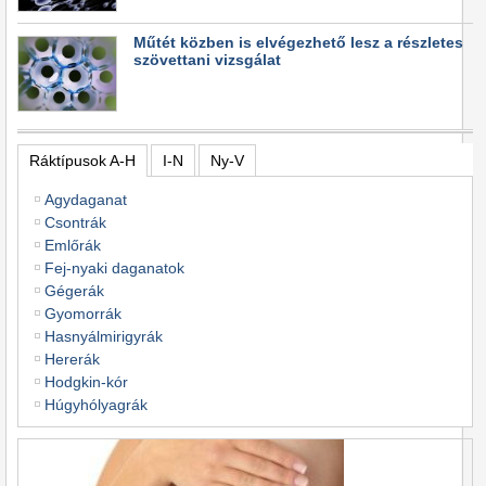
Műtét közben is elvégezhető lesz a részletes
szövettani vizsgálat
Ráktípusok A-H
I-N
Ny-V
Agydaganat
Csontrák
Emlőrák
Fej-nyaki daganatok
Gégerák
Gyomorrák
Hasnyálmirigyrák
Hererák
Hodgkin-kór
Húgyhólyagrák