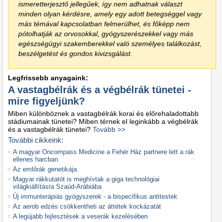
ismeretterjesztő jellegűek, így nem adhatnak választ
minden olyan kérdésre, amely egy adott betegséggel vagy
más témával kapcsolatban felmerülhet, és főképp nem
pótolhatják az orvosokkal, gyógyszerészekkel vagy más
egészségügyi szakemberekkel való személyes találkozást,
beszélgetést és gondos kivizsgálást.
Legfrissebb anyagaink:
A vastagbélrák és a végbélrák tünetei -
mire figyeljünk?
Miben különböznek a vastagbélrák korai és előrehaladottabb
stádiumainak tünetei? Miben térnek el leginkább a végbélrák
és a vastagbélrák tünetei?
Tovább >>
További cikkeink:
A magyar Oncompass Medicine a Fehér Ház partnere lett a rák
ellenes harcban
Az emlőrák genetikája
Magyar rákkutatót is meghívtak a giga technológiai
világkiállításra Szaúd-Arábiába
Új immunterápiás gyógyszerek - a bispecifikus antitestek
Az aerob edzés csökkentheti az áttétek kockázatát
A legújabb fejlesztések a veserák kezelésében