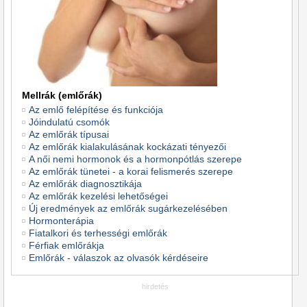
Mellrák (emlőrák)
Az emlő felépítése és funkciója
Jóindulatú csomók
Az emlőrák típusai
Az emlőrák kialakulásának kockázati tényezői
A női nemi hormonok és a hormonpótlás szerepe
Az emlőrák tünetei - a korai felismerés szerepe
Az emlőrák diagnosztikája
Az emlőrák kezelési lehetőségei
Új eredmények az emlőrák sugárkezelésében
Hormonterápia
Fiatalkori és terhességi emlőrák
Férfiak emlőrákja
Emlőrák - válaszok az olvasók kérdéseire
hirdetés