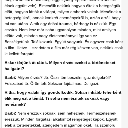
élnek együtt vele). Elmesélik nekünk hogyan éltek a betegségük
előtt, hogyan látták a világot, milyen emberek voltak. Mesélnek a
betegségükről, annak konkrét eseményeiről is, aztán arról, hogy
mi van utána. A rák egy óriási trauma, bárhogy is nézzük. Egy
cezúra. Nem lesz már soha ugyanolyan minden, mint amilyen
előtte volt, minden nagy életeseménnyel így van ez.
Beszélgetünk. Találkozunk. Együtt vagyunk. És egyszer csak kész
a film. Illetve… szerintem a film már rég készen van, nekünk csak
le kellett forgatni.
Akkor térjünk át rátok. Milyen érzés ezeket a történeteket
hallgatni?
Barbi:
Milyen érzés? Jó. Őszintén beszélni igaz dolgokról?
Felszabadító. Örömteli. Sokszor fájdalmas. De igazi.
Ritka, hogy valaki így gondolkodik. Sokan inkább teherként
élik meg ezt a témát. Ti soha nem érzitek soknak vagy
nehéznek?
Barbi:
Nem érezzük soknak, sem nehéznek. Természetesnek
érezzük. Minden forgatási alkalomtól rengeteget kapok. Együtt
élek a történetekkel, átengedem magamon őket. Ha szomorú