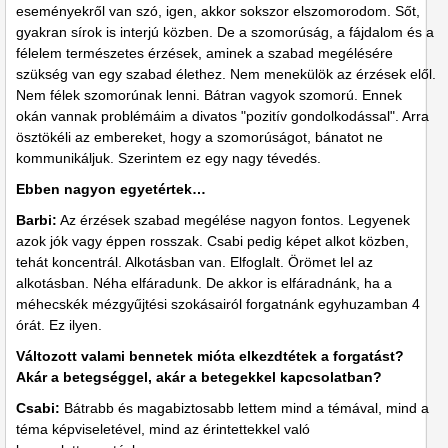
eseményekről van szó, igen, akkor sokszor elszomorodom. Sőt,
gyakran sírok is interjú közben. De a szomorúság, a fájdalom és a
félelem természetes érzések, aminek a szabad megélésére
szükség van egy szabad élethez. Nem menekülök az érzések elől.
Nem félek szomorúnak lenni. Bátran vagyok szomorú. Ennek
okán vannak problémáim a divatos "pozitív gondolkodással". Arra
ösztökéli az embereket, hogy a szomorúságot, bánatot ne
kommunikáljuk. Szerintem ez egy nagy tévedés.
Ebben nagyon egyetértek…
Barbi:
Az érzések szabad megélése nagyon fontos. Legyenek
azok jók vagy éppen rosszak. Csabi pedig képet alkot közben,
tehát koncentrál. Alkotásban van. Elfoglalt. Örömet lel az
alkotásban. Néha elfáradunk. De akkor is elfáradnánk, ha a
méhecskék mézgyűjtési szokásairól forgatnánk egyhuzamban 4
órát. Ez ilyen.
Változott valami bennetek mióta elkezdtétek a forgatást?
Akár a betegséggel, akár a betegekkel kapcsolatban?
Csabi:
Bátrabb és magabiztosabb lettem mind a témával, mind a
téma képviseletével, mind az érintettekkel való