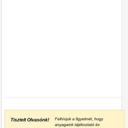
Felhívjuk a figyelmét, hogy
Tisztelt Olvasónk!
anyagaink tájékoztató és