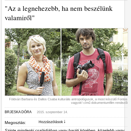
"Az a legnehezebb, ha nem beszélünk
valamiről"
Földvári Barbara és Dallos Csaba kulturális antropológusok, a most készülő Fontos
vagyok! című dokumentumfilm rendezői
BRJESKA DÓRA
2015. szeptember 14.
Hozzászólások ￬
Megosztás:
Szinte mindenki családjában vagy baráti körében, közelebb vagy