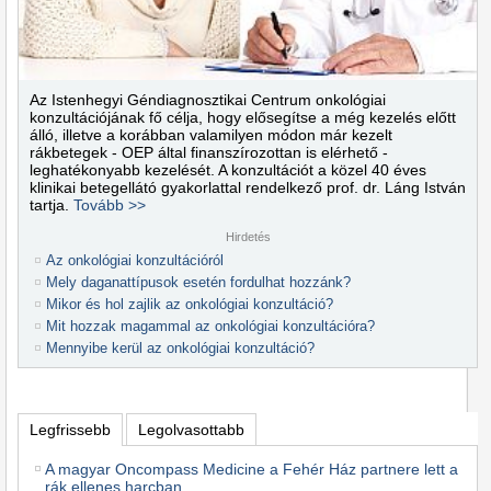
Az Istenhegyi Géndiagnosztikai Centrum onkológiai
konzultációjának fő célja, hogy elősegítse a még kezelés előtt
álló, illetve a korábban valamilyen módon már kezelt
rákbetegek - OEP által finanszírozottan is elérhető -
leghatékonyabb kezelését. A konzultációt a közel 40 éves
klinikai betegellátó gyakorlattal rendelkező prof. dr. Láng István
tartja.
Tovább >>
Hirdetés
Az onkológiai konzultációról
Mely daganattípusok esetén fordulhat hozzánk?
Mikor és hol zajlik az onkológiai konzultáció?
Mit hozzak magammal az onkológiai konzultációra?
Mennyibe kerül az onkológiai konzultáció?
Legfrissebb
Legolvasottabb
A magyar Oncompass Medicine a Fehér Ház partnere lett a
rák ellenes harcban