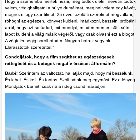
Hogy a szemembe mertek nézni, meg tudtok ölelni, nevetni tudtok
velem, végighallgatni a hülye dumáimat, meginni velem egy kávét,
megnézni egy szar filmet, 25 évvel ezelőtti szerelmet megvallani,
röhögni az egészen, könyvet küldeni, imádkozni, beszélni próbálni
arról, hogy azt se tudod, mit mondjál, minden mentes sütit sütni,
lapot küldeni a világ másik végéről, vagy csak olvasni ezt a blogot.
A végtelenségig sorolhatnám. Nagyon bátrak vagytok.
Elárasztotok szeretettel."
Gondoljátok, hogy a film segíthet az egészségesek
rettegését és a betegek negatív érzéseit átformálni?
Barbi:
Szerintem az változtat, ha látják majd, hogy mi beszélünk.
És lehet. És kell. És fontos. Szólítsátok meg egymást! Ez a lényeg.
Mondjatok bármit, csak ne a rideg csönd maradjon.