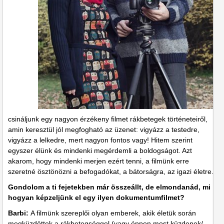
csináljunk egy nagyon érzékeny filmet rákbetegek történeteiről,
amin keresztül jól megfogható az üzenet: vigyázz a testedre,
vigyázz a lelkedre, mert nagyon fontos vagy! Hitem szerint
egyszer élünk és mindenki megérdemli a boldogságot. Azt
akarom, hogy mindenki merjen ezért tenni, a filmünk erre
szeretné ösztönözni a befogadókat, a bátorságra, az igazi életre.
Gondolom a ti fejetekben már összeállt, de elmondanád, mi
hogyan képzeljünk el egy ilyen dokumentumfilmet?
Barbi:
A filmünk szereplői olyan emberek, akik életük során
megküzdöttek a rákbetegséggel (vagy éppen most küzdenek/