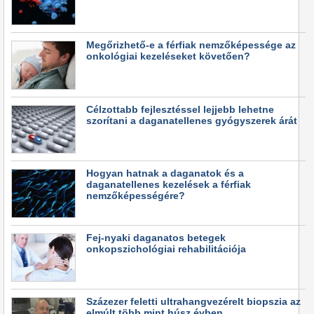
Megőrizhető-e a férfiak nemzőképessége az
onkológiai kezeléseket követően?
Célzottabb fejlesztéssel lejjebb lehetne
szorítani a daganatellenes gyógyszerek árát
Hogyan hatnak a daganatok és a
daganatellenes kezelések a férfiak
nemzőképességére?
Fej-nyaki daganatos betegek
onkopszichológiai rehabilitációja
Százezer feletti ultrahangvezérelt biopszia az
elmúlt több mint húsz évben