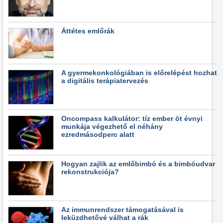
Áttétes emlőrák
A gyermekonkológiában is előrelépést hozhat
a digitális terápiatervezés
Oncompass kalkulátor: tíz ember öt évnyi
munkája végezhető el néhány
ezredmásodperc alatt
Hogyan zajlik az emlőbimbó és a bimbóudvar
rekonstrukciója?
Az immunrendszer támogatásával is
leküzdhetővé válhat a rák