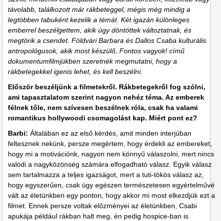
távolabb, találkozott már rákbeteggel, mégis még mindig a
legtöbben tabuként kezelik a témát. Két igazán különleges
emberrel beszélgettem, akik úgy döntöttek változtatnak, és
megtörik a csendet. Földvári Barbara és Dallos Csaba kulturális
antropológusok, akik most készülő, Fontos vagyok! című
dokumentumfilmjükben szeretnék megmutatni, hogy a
rákbetegekkel igenis lehet, és kell beszélni.
Először beszéljünk a filmetekről. Rákbetegekről fog szólni,
ami tapasztalatom szerint nagyon nehéz téma. Az emberek
félnek tőle, nem szívesen beszélnek róla, csak ha valami
romantikus hollywoodi csomagolást kap. Miért pont ez?
Barbi:
Általában ez az első kérdés, amit minden interjúban
feltesznek nekünk, persze megértem, hogy érdekli az embereket,
hogy mi a motivációnk, nagyon nem könnyű válaszolni, mert nincs
valódi a nagyközönség számára elfogadható válasz. Egyik válasz
sem tartalmazza a teljes igazságot, mert a tuti-tökös válasz az,
hogy egyszerűen, csak úgy egészen természetesen egyértelművé
vált az életünkben egy ponton, hogy akkor mi most elkezdjük ezt a
filmet. Ennek persze voltak előzményei az életünkben, Csabi
apukája például rákban halt meg, én pedig hospice-ban is