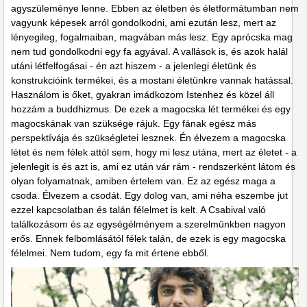
agyszüleménye lenne. Ebben az életben és életformátumban nem
vagyunk képesek arról gondolkodni, ami ezután lesz, mert az
lényegileg, fogalmaiban, magvában más lesz. Egy aprócska mag
nem tud gondolkodni egy fa agyával. A vallások is, és azok halál
utáni létfelfogásai - én azt hiszem - a jelenlegi életünk és
konstrukcióink termékei, és a mostani életünkre vannak hatással.
Használom is őket, gyakran imádkozom Istenhez és közel áll
hozzám a buddhizmus. De ezek a magocska lét termékei és egy
magocskának van szüksége rájuk. Egy fának egész más
perspektívája és szükségletei lesznek. Én élvezem a magocska
létet és nem félek attól sem, hogy mi lesz utána, mert az életet - a
jelenlegit is és azt is, ami ez után vár rám - rendszerként látom és
olyan folyamatnak, amiben értelem van. Ez az egész maga a
csoda. Élvezem a csodát. Egy dolog van, ami néha eszembe jut
ezzel kapcsolatban és talán félelmet is kelt. A Csabival való
találkozásom és az egységélményem a szerelmünkben nagyon
erős. Ennek felbomlásától félek talán, de ezek is egy magocska
félelmei. Nem tudom, egy fa mit értene ebből.