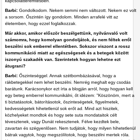
kapcsolatteremtésben.
Barbi:
Gondolkodom. Nekem semmi nem változott. Nekem ez volt
a sorsom. Őszintén így gondolom. Minden arrafelé vitt az
életemben, hogy ezzel foglalkozzak.
Már akkor, amikor először beszélgettünk, nyilvánvaló volt
számomra, hogy komolyan gondoljátok, és nem féltek erről
beszélni sok emberrel ellentétben. Sokszor viszont a rossz
kommunikáció miatt az egészségesek és a betegek között
iszonyú szakadék van. Szerintetek hogyan lehetne ezt
átugrani?
Barbi:
Őszinteséggel. Annak szétbombázásával, hogy a
rákbetegekkel nem lehet beszélni. Nemrég meghalt egy csodás
barátunk. Karácsonykor ezt írta a blogján arról, hogy hogyan kell
egy beteg emberrel kommunikálni, őt idézem: "Köszönöm, mert a
ti biztatásotok, bátorításotok, őszinteségetek, figyelmetek,
kedvességetek hihetetlenül sok erőt ad. Mind azt hiszitek,
közhelyeket mondtok és hogy sete suta mondataitok célt
tévesztenek, vagy Dunát rekesztenek. Félve kezdtek bele,
zavartan és szégyenlősen. Nem tudjátok, hogy milyen hihetetlenül
bátrak vagytok, hogy megszólítotok, hogy beszélni mertek róla.