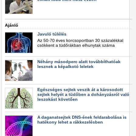
Ajánló
Javuló túlélés
Az 50-70 éves korcsoportban 30 százalékkal
csökkent a tüdőrákban elhunytak száma
Néhány másodperc alatt továbbíthatóak
lesznek a képalkotó leletek
Egészséges sejtek veszik át a károsodott
sejtek helyét a tüdőben a dohányzásról való
leszokást követően
A daganatsejtek DNS-ének feldarabolása is
hatékony lehet a rákkezelésben