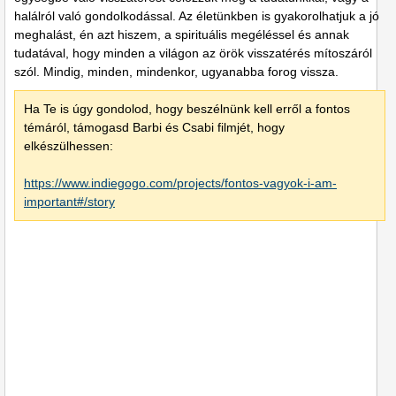
halálról való gondolkodással. Az életünkben is gyakorolhatjuk a jó
meghalást, én azt hiszem, a spirituális megéléssel és annak
tudatával, hogy minden a világon az örök visszatérés mítoszáról
szól. Mindig, minden, mindenkor, ugyanabba forog vissza.
Ha Te is úgy gondolod, hogy beszélnünk kell erről a fontos
témáról, támogasd Barbi és Csabi filmjét, hogy
elkészülhessen:
https://www.indiegogo.com/projects/fontos-vagyok-i-am-
important#/story