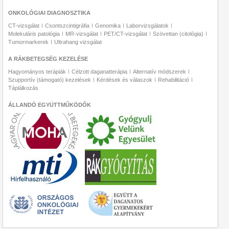
ONKOLÓGIAI DIAGNOSZTIKA
CT-vizsgálat
Csontszcintigráfia
Genomika
Laborvizsgálatok
Molekuláris patológia
MR-vizsgálat
PET/CT-vizsgálat
Szövettan (citológia)
Tumormarkerek
Ultrahang vizsgálat
A RÁKBETEGSÉG KEZELÉSE
Hagyományos terápiák
Célzott daganatterápia
Alternatív módszerek
Szupportív (támogató) kezelések
Kérdések és válaszok
Rehabilitáció
Táplálkozás
ÁLLANDÓ EGYÜTTMŰKÖDŐK