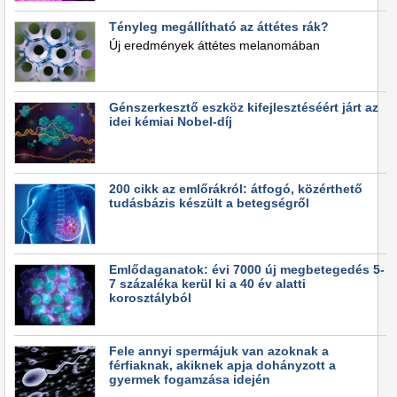
Tényleg megállítható az áttétes rák?
Új eredmények áttétes melanomában
Génszerkesztő eszköz kifejlesztéséért járt az
idei kémiai Nobel-díj
200 cikk az emlőrákról: átfogó, közérthető
tudásbázis készült a betegségről
Emlődaganatok: évi 7000 új megbetegedés 5-
7 százaléka kerül ki a 40 év alatti
korosztályból
Fele annyi spermájuk van azoknak a
férfiaknak, akiknek apja dohányzott a
gyermek fogamzása idején