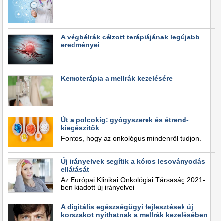
A végbélrák célzott terápiájának legújabb
eredményei
Kemoterápia a mellrák kezelésére
Út a polcokig: gyógyszerek és étrend-
kiegészítők
Fontos, hogy az onkológus mindenről tudjon.
Új irányelvek segítik a kóros lesoványodás
ellátását
Az Európai Klinikai Onkológiai Társaság 2021-
ben kiadott új irányelvei
A digitális egészségügyi fejlesztések új
korszakot nyithatnak a mellrák kezelésében