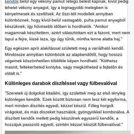
kendők
belül egy vékony pamut rétegű bélést kapnak, kívül pedig
lehelet vékony anyagot, így a legnagyobb melegben is
kényelmesek és szellősek. Az őszi-téli modellek annyiban
különböznek, hogy kívül-belül vastagabb, puha pamut anyagból
készüknek, így hűvösebb időben is hordhatók. "Amikor
magamnak készítettem, azért választottam ezt a fazont, mert nem
lapul a fejre, kissé laza, így úgy tűnik, mintha lenne alatta haj."
Egy egészen apró alakítással született meg a variálható kendő.
Mindössze annyiban különbözik az alapkendőtől, hogy hosszú
végeinek köszönhetően többféle képen hordható. "Köthetsz
masnit, feltekerheted kontyba, vagy megkötheted a fejtetőn és
oldalt is."
Különleges darabok díszítéssel vagy fülbevalóval
"Szeretek új dolgokat kitalálni, így születtek meg az első tényleg
különleges kendők. Ezek között biztosan nem lesz két egyforma,
mert minden díszítés egyedi, kézzel készül. Főleg horgolt
virágokat, és más díszeket használok, gyöngyökkel kombinálva. A
díszített kendők mellett pedig készülnek egyszerű kendők, a
hozzájuk passzoló egyedi, szintén kézzel készült fülbevalóval."