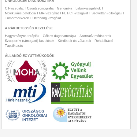
ONKOLÓGIAI DIAGNOSZTIKA
CT-vizsgálat
Csontszcintigráfia
Genomika
Laborvizsgálatok
Molekuláris patológia
MR-vizsgálat
PET/CT-vizsgálat
Szövettan (citológia)
Tumormarkerek
Ultrahang vizsgálat
A RÁKBETEGSÉG KEZELÉSE
Hagyományos terápiák
Célzott daganatterápia
Alternatív módszerek
Szupportív (támogató) kezelések
Kérdések és válaszok
Rehabilitáció
Táplálkozás
ÁLLANDÓ EGYÜTTMŰKÖDŐK