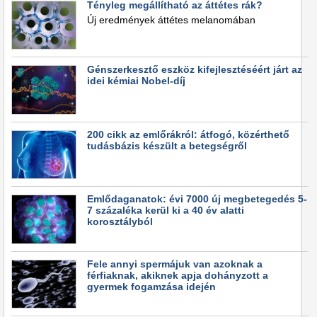
Tényleg megállítható az áttétes rák?
Új eredmények áttétes melanomában
Génszerkesztő eszköz kifejlesztéséért járt az
idei kémiai Nobel-díj
200 cikk az emlőrákról: átfogó, közérthető
tudásbázis készült a betegségről
Emlődaganatok: évi 7000 új megbetegedés 5-
7 százaléka kerül ki a 40 év alatti
korosztályból
Fele annyi spermájuk van azoknak a
férfiaknak, akiknek apja dohányzott a
gyermek fogamzása idején