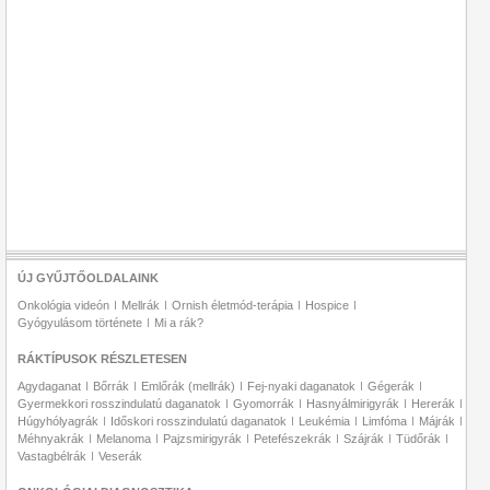
ÚJ GYŰJTŐOLDALAINK
Onkológia videón
Mellrák
Ornish életmód-terápia
Hospice
Gyógyulásom története
Mi a rák?
RÁKTÍPUSOK RÉSZLETESEN
Agydaganat
Bőrrák
Emlőrák (mellrák)
Fej-nyaki daganatok
Gégerák
Gyermekkori rosszindulatú daganatok
Gyomorrák
Hasnyálmirigyrák
Hererák
Húgyhólyagrák
Időskori rosszindulatú daganatok
Leukémia
Limfóma
Májrák
Méhnyakrák
Melanoma
Pajzsmirigyrák
Petefészekrák
Szájrák
Tüdőrák
Vastagbélrák
Veserák