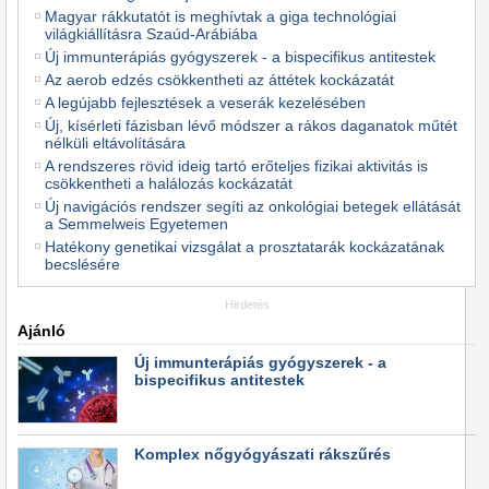
Magyar rákkutatót is meghívtak a giga technológiai
világkiállításra Szaúd-Arábiába
Új immunterápiás gyógyszerek - a bispecifikus antitestek
Az aerob edzés csökkentheti az áttétek kockázatát
A legújabb fejlesztések a veserák kezelésében
Új, kísérleti fázisban lévő módszer a rákos daganatok műtét
nélküli eltávolítására
A rendszeres rövid ideig tartó erőteljes fizikai aktivitás is
csökkentheti a halálozás kockázatát
Új navigációs rendszer segíti az onkológiai betegek ellátását
a Semmelweis Egyetemen
Hatékony genetikai vizsgálat a prosztatarák kockázatának
becslésére
Hirdetés
Ajánló
Új immunterápiás gyógyszerek - a
bispecifikus antitestek
Komplex nőgyógyászati rákszűrés