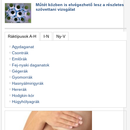
Műtét közben is elvégezhető lesz a részletes
szövettani vizsgálat
Ráktípusok A-H
I-N
Ny-V
Agydaganat
Csontrák
Emlőrák
Fej-nyaki daganatok
Gégerák
Gyomorrák
Hasnyálmirigyrák
Hererák
Hodgkin-kór
Húgyhólyagrák