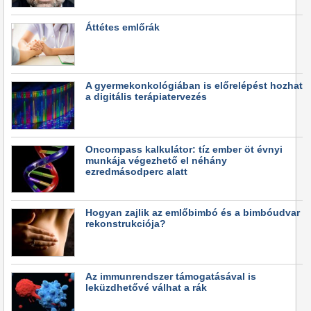
Áttétes emlőrák
A gyermekonkológiában is előrelépést hozhat
a digitális terápiatervezés
Oncompass kalkulátor: tíz ember öt évnyi
munkája végezhető el néhány
ezredmásodperc alatt
Hogyan zajlik az emlőbimbó és a bimbóudvar
rekonstrukciója?
Az immunrendszer támogatásával is
leküzdhetővé válhat a rák