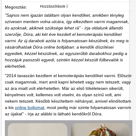
Hozzászólások ￬
Megosztás:
"Sajnos nem igazán találtam olyan kendőket, amikben tényleg
szívesen mentem volna utcára, így elkezdtem varrni magamnak,
és azoknak, akiknek szüksége lehet rá" - írja oldalunk állandó
szerzője, Dóra, aki két éve kezdett el kemoterápiás kendőket
varrni. Az új darabok azóta is folyamatosan készülnek, és meg is
vásárolhatóak Dóra online boltjában: a kendők díszítései
egyediek, kézzel készülnek, az egyszerűbb darabokhoz pedig a
hozzájuk passzoló egyedi, szintén kézzel készült fülbevalók is
elérhetőek.
"2014 tavaszán kezdtem el kemoterápiás kendőket varrni. Először
csak magamnak, mert amit kapni lehetett vagy nem tetszett, vagy
az ára miatt volt elérhetetlen. Már az első tökéletesen sikerült,
kényelmes volt, kellemes volt viselni, és olyan színű volt, ami
nekem tetszett. Később készítettem néhányat, amivel elindítottam
a kis
online boltomat
, most pedig már szinte folyamatosan varrom
az újakat" - írja az alábbi is látható kendőkről Dóra.