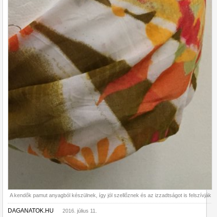
A kendők pamut anyagból készülnek, így jól szellőznek és az izzadtságot is felszívják
DAGANATOK.HU
2016. július 11.