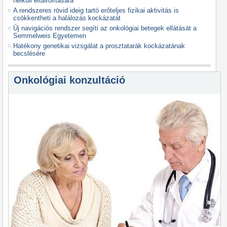
nélküli eltávolítására
A rendszeres rövid ideig tartó erőteljes fizikai aktivitás is
csökkentheti a halálozás kockázatát
Új navigációs rendszer segíti az onkológiai betegek ellátását a
Semmelweis Egyetemen
Hatékony genetikai vizsgálat a prosztatarák kockázatának
becslésére
Onkológiai konzultáció