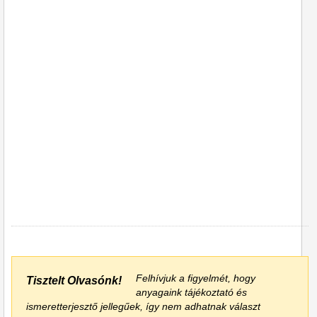
Felhívjuk a figyelmét, hogy
Tisztelt Olvasónk!
anyagaink tájékoztató és
ismeretterjesztő jellegűek, így nem adhatnak választ