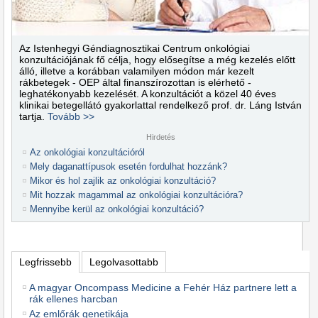
Az Istenhegyi Géndiagnosztikai Centrum onkológiai
konzultációjának fő célja, hogy elősegítse a még kezelés előtt
álló, illetve a korábban valamilyen módon már kezelt
rákbetegek - OEP által finanszírozottan is elérhető -
leghatékonyabb kezelését. A konzultációt a közel 40 éves
klinikai betegellátó gyakorlattal rendelkező prof. dr. Láng István
tartja.
Tovább >>
Hirdetés
Az onkológiai konzultációról
Mely daganattípusok esetén fordulhat hozzánk?
Mikor és hol zajlik az onkológiai konzultáció?
Mit hozzak magammal az onkológiai konzultációra?
Mennyibe kerül az onkológiai konzultáció?
Legfrissebb
Legolvasottabb
A magyar Oncompass Medicine a Fehér Ház partnere lett a
rák ellenes harcban
Az emlőrák genetikája