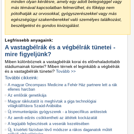
minden olyan kérdésre, amely egy adott betegséggel vagy
más témával kapcsolatban felmerülhet, és főképp nem
pótolhatják az orvosokkal, gyógyszerészekkel vagy más
egészségügyi szakemberekkel való személyes találkozást,
beszélgetést és gondos kivizsgálást.
Legfrissebb anyagaink:
A vastagbélrák és a végbélrák tünetei -
mire figyeljünk?
Miben különböznek a vastagbélrák korai és előrehaladottabb
stádiumainak tünetei? Miben térnek el leginkább a végbélrák
és a vastagbélrák tünetei?
Tovább >>
További cikkeink:
A magyar Oncompass Medicine a Fehér Ház partnere lett a rák
ellenes harcban
Az emlőrák genetikája
Magyar rákkutatót is meghívtak a giga technológiai
világkiállításra Szaúd-Arábiába
Új immunterápiás gyógyszerek - a bispecifikus antitestek
Az aerob edzés csökkentheti az áttétek kockázatát
A legújabb fejlesztések a veserák kezelésében
Új, kísérleti fázisban lévő módszer a rákos daganatok műtét