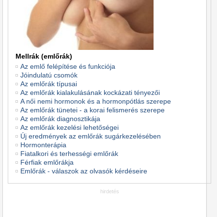
Mellrák (emlőrák)
Az emlő felépítése és funkciója
Jóindulatú csomók
Az emlőrák típusai
Az emlőrák kialakulásának kockázati tényezői
A női nemi hormonok és a hormonpótlás szerepe
Az emlőrák tünetei - a korai felismerés szerepe
Az emlőrák diagnosztikája
Az emlőrák kezelési lehetőségei
Új eredmények az emlőrák sugárkezelésében
Hormonterápia
Fiatalkori és terhességi emlőrák
Férfiak emlőrákja
Emlőrák - válaszok az olvasók kérdéseire
hirdetés