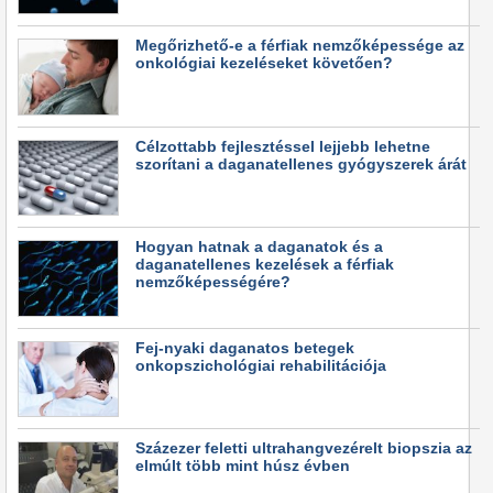
Megőrizhető-e a férfiak nemzőképessége az
onkológiai kezeléseket követően?
Célzottabb fejlesztéssel lejjebb lehetne
szorítani a daganatellenes gyógyszerek árát
Hogyan hatnak a daganatok és a
daganatellenes kezelések a férfiak
nemzőképességére?
Fej-nyaki daganatos betegek
onkopszichológiai rehabilitációja
Százezer feletti ultrahangvezérelt biopszia az
elmúlt több mint húsz évben