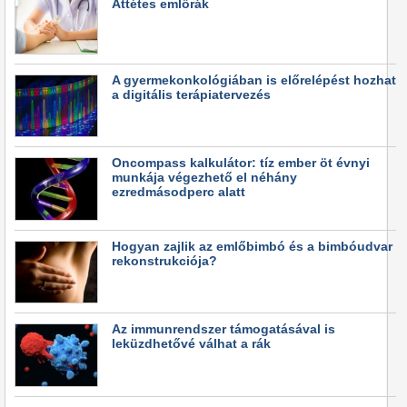
Áttétes emlőrák
A gyermekonkológiában is előrelépést hozhat
a digitális terápiatervezés
Oncompass kalkulátor: tíz ember öt évnyi
munkája végezhető el néhány
ezredmásodperc alatt
Hogyan zajlik az emlőbimbó és a bimbóudvar
rekonstrukciója?
Az immunrendszer támogatásával is
leküzdhetővé válhat a rák