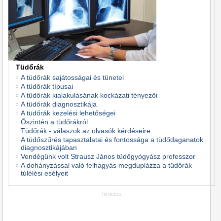
Tüdőrák
A tüdőrák sajátosságai és tünetei
A tüdőrák típusai
A tüdőrák kialakulásának kockázati tényezői
A tüdőrák diagnosztikája
A tüdőrák kezelési lehetőségei
Őszintén a tüdőrákról
Tüdőrák - válaszok az olvasók kérdéseire
A tüdőszűrés tapasztalatai és fontossága a tüdődaganatok
diagnosztikájában
Vendégünk volt Strausz János tüdőgyógyász professzor
A dohányzással való felhagyás megduplázza a tüdőrák
túlélési esélyeit
hirdetés