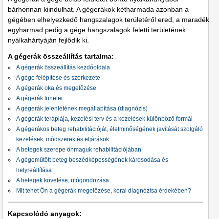
bárhonnan kiindulhat. A gégerákok kétharmada azonban a
gégében elhelyezkedő hangszalagok területéről ered, a maradék
egyharmad pedig a gége hangszalagok feletti területének
nyálkahártyáján fejlődik ki.
A gégerák összeállítás tartalma:
A gégerák összeállítás kezdőoldala
A gége felépítése és szerkezete
A gégerák oka és megelőzése
A gégerák tünetei
A gégerák jelenlétének megállapítása (diagnózis)
A gégerák terápiája, kezelési terv és a kezelések különböző formái
A gégerákos beteg rehabilitációját, életminőségének javítását szolgáló
kezelések, módszerek és eljárások
A betegek szerepe önmaguk rehabilitációjában
A gégeműtött beteg beszédképességének károsodása és
helyreállítása
A betegek követése, utógondozása
Mit tehet Ön a gégerák megelőzése, korai diagnózisa érdekében?
Kapcsolódó anyagok: