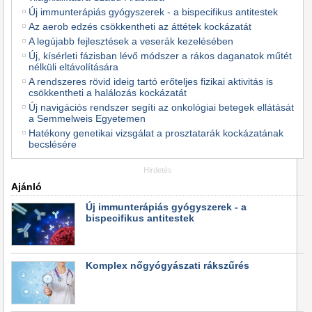
Új immunterápiás gyógyszerek - a bispecifikus antitestek
Az aerob edzés csökkentheti az áttétek kockázatát
A legújabb fejlesztések a veserák kezelésében
Új, kísérleti fázisban lévő módszer a rákos daganatok műtét
nélküli eltávolítására
A rendszeres rövid ideig tartó erőteljes fizikai aktivitás is
csökkentheti a halálozás kockázatát
Új navigációs rendszer segíti az onkológiai betegek ellátását
a Semmelweis Egyetemen
Hatékony genetikai vizsgálat a prosztatarák kockázatának
becslésére
Hirdetés
Ajánló
Új immunterápiás gyógyszerek - a
bispecifikus antitestek
Komplex nőgyógyászati rákszűrés