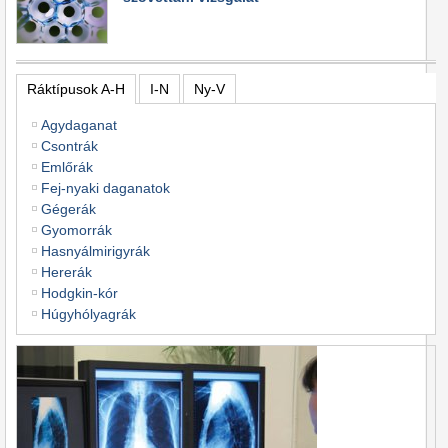
Ráktípusok A-H
I-N
Ny-V
Agydaganat
Csontrák
Emlőrák
Fej-nyaki daganatok
Gégerák
Gyomorrák
Hasnyálmirigyrák
Hererák
Hodgkin-kór
Húgyhólyagrák