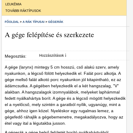
LEUKÉMIA
TOVÁBBI RÁKTÍPUSOK
FŐOLDAL
>
A RÁK TÍPUSAI
>
GÉGERÁK
A gége felépítése és szerkezete
Hozzászólások ￬
Megosztás:
A gége (larynx) mintegy 5 cm hosszú, cső alakú szerv, amely
nyakunkon, a légcső fölött helyezkedik el. Falát porc alkotja. A
gége mellső falát alkotó porc nyakunkon jól kitapintható, ez az
ádámcsutka. A gégében helyezkedik el a két hangszalag, "V"
alakban. A hangszalagok izomnyalábok, melyeket laphámmal
fedett nyálkahártya borít. A gége és a légcső mögött helyezkedik
el a nyelőcső, mely szintén a garatból nyílik, ugyanúgy, mint a
gége, ahhoz igen közel. Nyeléskor egy rugalmas lemez, a
gégefedő ráhajlik a gégebemenetre, megakadályozva, hogy az
étel vagy ital a légutakba jusson.
A gégerák a gége belső felületét borító nyálkahártyából