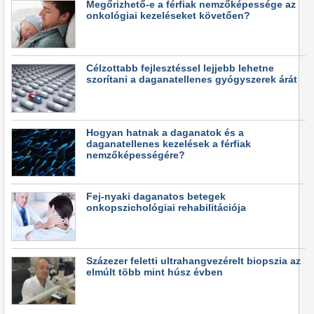
Megőrizhető-e a férfiak nemzőképessége az
onkológiai kezeléseket követően?
Célzottabb fejlesztéssel lejjebb lehetne
szorítani a daganatellenes gyógyszerek árát
Hogyan hatnak a daganatok és a
daganatellenes kezelések a férfiak
nemzőképességére?
Fej-nyaki daganatos betegek
onkopszichológiai rehabilitációja
Százezer feletti ultrahangvezérelt biopszia az
elmúlt több mint húsz évben