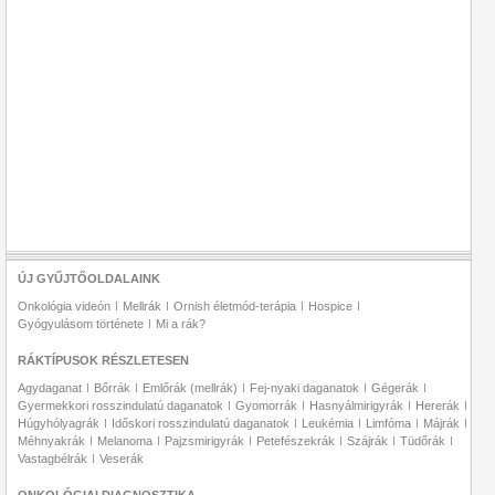
ÚJ GYŰJTŐOLDALAINK
Onkológia videón
Mellrák
Ornish életmód-terápia
Hospice
Gyógyulásom története
Mi a rák?
RÁKTÍPUSOK RÉSZLETESEN
Agydaganat
Bőrrák
Emlőrák (mellrák)
Fej-nyaki daganatok
Gégerák
Gyermekkori rosszindulatú daganatok
Gyomorrák
Hasnyálmirigyrák
Hererák
Húgyhólyagrák
Időskori rosszindulatú daganatok
Leukémia
Limfóma
Májrák
Méhnyakrák
Melanoma
Pajzsmirigyrák
Petefészekrák
Szájrák
Tüdőrák
Vastagbélrák
Veserák