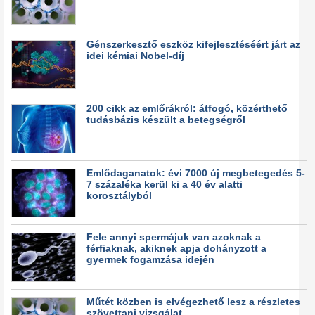
Génszerkesztő eszköz kifejlesztéséért járt az
idei kémiai Nobel-díj
200 cikk az emlőrákról: átfogó, közérthető
tudásbázis készült a betegségről
Emlődaganatok: évi 7000 új megbetegedés 5-
7 százaléka kerül ki a 40 év alatti
korosztályból
Fele annyi spermájuk van azoknak a
férfiaknak, akiknek apja dohányzott a
gyermek fogamzása idején
Műtét közben is elvégezhető lesz a részletes
szövettani vizsgálat