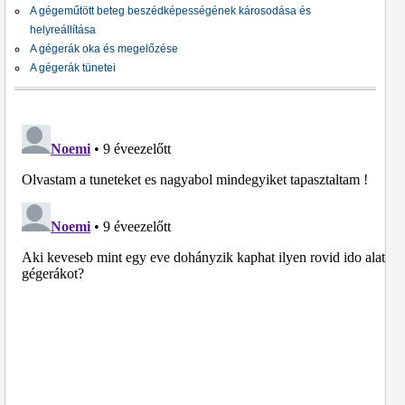
A gégeműtött beteg beszédképességének károsodása és
helyreállítása
A gégerák oka és megelőzése
A gégerák tünetei