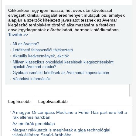
Cikkünkben egy igen hosszú, hét éves utánkövetéssel
elvégzett klinikai vizsgálat eredményeit mutatjuk be, amelyek
alapján a szerzők kifejezett javaslatot tesznek az Avemar
kiegészítő terápiaként történő alkalmazására a festékes
anyajegydagana­tok előrehaladott, harmadik stádiumában.
Tovább >>
Mi az Avemar?
Letölthető felhasználói tájékoztató
Aktuális kedvezmények, akciók
Milyen klasszikus onkológiai kezelések kiegészítéseként
ajánlott Avemart szedni?
Gyakran ismételt kérdések az Avemarral kapcsolatban
Vásárlási információk
Legfrissebb
Legolvasottabb
A magyar Oncompass Medicine a Fehér Ház partnere lett a
rák ellenes harcban
Az emlőrák genetikája
Magyar rákkutatót is meghívtak a giga technológiai
világkiállításra Szaúd-Arábiába