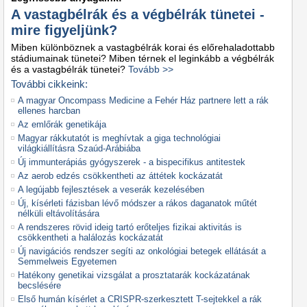
A vastagbélrák és a végbélrák tünetei -
mire figyeljünk?
Miben különböznek a vastagbélrák korai és előrehaladottabb
stádiumainak tünetei? Miben térnek el leginkább a végbélrák
és a vastagbélrák tünetei?
Tovább >>
További cikkeink:
A magyar Oncompass Medicine a Fehér Ház partnere lett a rák
ellenes harcban
Az emlőrák genetikája
Magyar rákkutatót is meghívtak a giga technológiai
világkiállításra Szaúd-Arábiába
Új immunterápiás gyógyszerek - a bispecifikus antitestek
Az aerob edzés csökkentheti az áttétek kockázatát
A legújabb fejlesztések a veserák kezelésében
Új, kísérleti fázisban lévő módszer a rákos daganatok műtét
nélküli eltávolítására
A rendszeres rövid ideig tartó erőteljes fizikai aktivitás is
csökkentheti a halálozás kockázatát
Új navigációs rendszer segíti az onkológiai betegek ellátását a
Semmelweis Egyetemen
Hatékony genetikai vizsgálat a prosztatarák kockázatának
becslésére
Első humán kísérlet a CRISPR-szerkesztett T-sejtekkel a rák