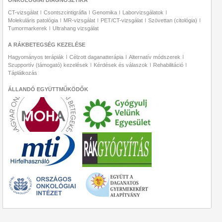
ONKOLÓGIAI DIAGNOSZTIKA
CT-vizsgálat
Csontszcintigráfia
Genomika
Laborvizsgálatok
Molekuláris patológia
MR-vizsgálat
PET/CT-vizsgálat
Szövettan (citológia)
Tumormarkerek
Ultrahang vizsgálat
A RÁKBETEGSÉG KEZELÉSE
Hagyományos terápiák
Célzott daganatterápia
Alternatív módszerek
Szupportív (támogató) kezelések
Kérdések és válaszok
Rehabilitáció
Táplálkozás
ÁLLANDÓ EGYÜTTMŰKÖDŐK