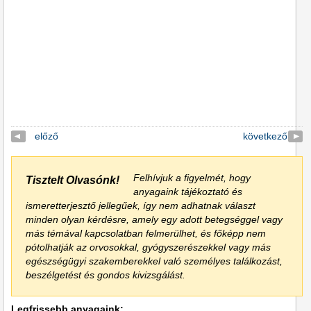
előző
következő
Felhívjuk a figyelmét, hogy
Tisztelt Olvasónk!
anyagaink tájékoztató és
ismeretterjesztő jellegűek, így nem adhatnak választ
minden olyan kérdésre, amely egy adott betegséggel vagy
más témával kapcsolatban felmerülhet, és főképp nem
pótolhatják az orvosokkal, gyógyszerészekkel vagy más
egészségügyi szakemberekkel való személyes találkozást,
beszélgetést és gondos kivizsgálást.
Legfrissebb anyagaink: