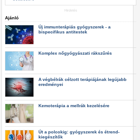
Hirdetés
Ajánló
Új immunterápiás gyógyszerek - a
bispecifikus antitestek
Komplex nőgyógyászati rákszűrés
A végbélrák célzott terápiájának legújabb
eredményei
Kemoterápia a mellrák kezelésére
Út a polcokig: gyógyszerek és étrend-
kiegészítők