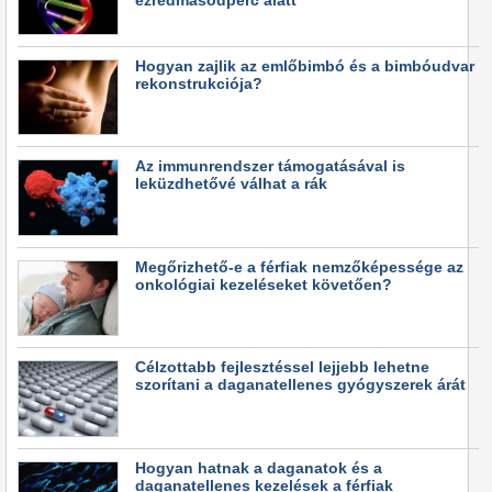
ezredmásodperc alatt
Hogyan zajlik az emlőbimbó és a bimbóudvar
rekonstrukciója?
Az immunrendszer támogatásával is
leküzdhetővé válhat a rák
Megőrizhető-e a férfiak nemzőképessége az
onkológiai kezeléseket követően?
Célzottabb fejlesztéssel lejjebb lehetne
szorítani a daganatellenes gyógyszerek árát
Hogyan hatnak a daganatok és a
daganatellenes kezelések a férfiak