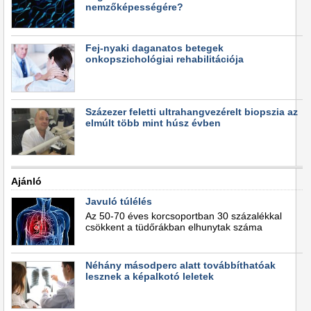
nemzőképességére?
Fej-nyaki daganatos betegek
onkopszichológiai rehabilitációja
Százezer feletti ultrahangvezérelt biopszia az
elmúlt több mint húsz évben
Ajánló
Javuló túlélés
Az 50-70 éves korcsoportban 30 százalékkal
csökkent a tüdőrákban elhunytak száma
Néhány másodperc alatt továbbíthatóak
lesznek a képalkotó leletek