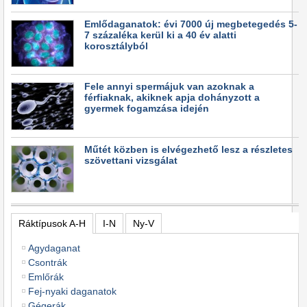
Emlődaganatok: évi 7000 új megbetegedés 5-
7 százaléka kerül ki a 40 év alatti
korosztályból
Fele annyi spermájuk van azoknak a
férfiaknak, akiknek apja dohányzott a
gyermek fogamzása idején
Műtét közben is elvégezhető lesz a részletes
szövettani vizsgálat
Ráktípusok A-H
I-N
Ny-V
Agydaganat
Csontrák
Emlőrák
Fej-nyaki daganatok
Gégerák