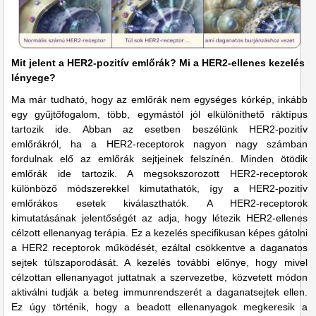
Mit jelent a HER2-pozitív emlőrák? Mi a HER2-ellenes kezelés
lényege?
Ma már tudható, hogy az emlőrák nem egységes kórkép, inkább
egy gyűjtőfogalom, több, egymástól jól elkülöníthető ráktípus
tartozik ide. Abban az esetben beszélünk HER2-pozitív
emlőrákról, ha a HER2-receptorok nagyon nagy számban
fordulnak elő az emlőrák sejtjeinek felszínén. Minden ötödik
emlőrák ide tartozik. A megsokszorozott HER2-receptorok
különböző módszerekkel kimutathatók, így a HER2-pozitív
emlőrákos esetek kiválaszthatók. A HER2-receptorok
kimutatásának jelentőségét az adja, hogy létezik HER2-ellenes
célzott ellenanyag terápia. Ez a kezelés specifikusan képes gátolni
a HER2 receptorok működését, ezáltal csökkentve a daganatos
sejtek túlszaporodását. A kezelés további előnye, hogy mivel
célzottan ellenanyagot juttatnak a szervezetbe, közvetett módon
aktiválni tudják a beteg immunrendszerét a daganatsejtek ellen.
Ez úgy történik, hogy a beadott ellenanyagok megkeresik a