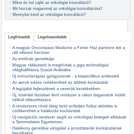
Mikor és hol zajlik az onkológiai konzultáció?
Mit hozzak magammal az onkológiai konzultációra?
Mennyibe kerül az onkológiai konzultáció?
Legfrissebb
Legolvasottabb
A magyar Oncompass Medicine a Fehér Ház partnere lett a
rák ellenes harcban
Az emlőrák genetikája
Magyar rákkutatót is meghívtak a giga technológiai
világkiállításra Szaúd-Arábiába
Új immunterápiás gyógyszerek - a bispecifikus antitestek
Az aerob edzés csökkentheti az áttétek kockázatát
A legújabb fejlesztések a veserák kezelésében
Új, kísérleti fázisban lévő módszer a rákos daganatok műtét
nélküli eltávolítására
A rendszeres rövid ideig tartó erőteljes fizikai aktivitás is
csökkentheti a halálozás kockázatát
Új navigációs rendszer segíti az onkológiai betegek ellátását
a Semmelweis Egyetemen
Hatékony genetikai vizsgálat a prosztatarák kockázatának
becslésére