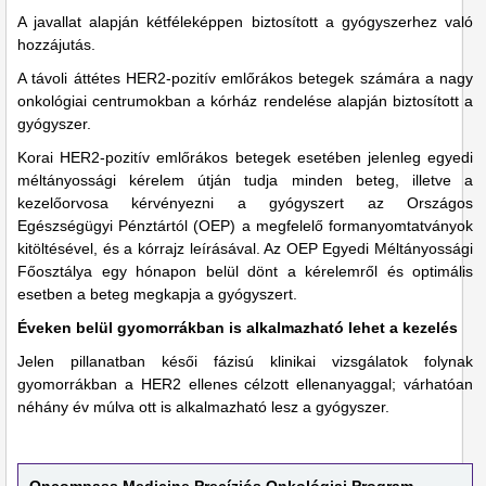
A javallat alapján kétféleképpen biztosított a gyógyszerhez való
hozzájutás.
A távoli áttétes HER2-pozitív emlőrákos betegek számára a nagy
onkológiai centrumokban a kórház rendelése alapján biztosított a
gyógyszer.
Korai HER2-pozitív emlőrákos betegek esetében jelenleg egyedi
méltányossági kérelem útján tudja minden beteg, illetve a
kezelőorvosa kérvényezni a gyógyszert az Országos
Egészségügyi Pénztártól (OEP) a megfelelő formanyomtatványok
kitöltésével, és a kórrajz leírásával. Az OEP Egyedi Méltányossági
Főosztálya egy hónapon belül dönt a kérelemről és optimális
esetben a beteg megkapja a gyógyszert.
Éveken belül gyomorrákban is alkalmazható lehet a kezelés
Jelen pillanatban késői fázisú klinikai vizsgálatok folynak
gyomorrákban a HER2 ellenes célzott ellenanyaggal; várhatóan
néhány év múlva ott is alkalmazható lesz a gyógyszer.