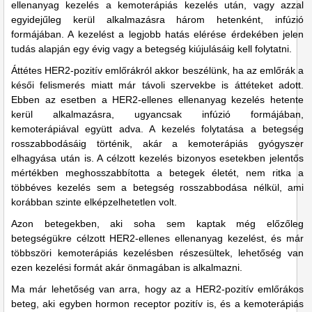
ellenanyag kezelés a kemoterápiás kezelés után, vagy azzal
egyidejűleg kerül alkalmazásra három hetenként, infúzió
formájában. A kezelést a legjobb hatás elérése érdekében jelen
tudás alapján egy évig vagy a betegség kiújulásáig kell folytatni.
Áttétes HER2-pozitív emlőrákról akkor beszélünk, ha az emlőrák a
késői felismerés miatt már távoli szervekbe is áttéteket adott.
Ebben az esetben a HER2-ellenes ellenanyag kezelés hetente
kerül alkalmazásra, ugyancsak infúzió formájában,
kemoterápiával együtt adva. A kezelés folytatása a betegség
rosszabbodásáig történik, akár a kemoterápiás gyógyszer
elhagyása után is. A célzott kezelés bizonyos esetekben jelentős
mértékben meghosszabbította a betegek életét, nem ritka a
többéves kezelés sem a betegség rosszabbodása nélkül, ami
korábban szinte elképzelhetetlen volt.
Azon betegekben, aki soha sem kaptak még előzőleg
betegségükre célzott HER2-ellenes ellenanyag kezelést, és már
többszöri kemoterápiás kezelésben részesültek, lehetőség van
ezen kezelési formát akár önmagában is alkalmazni.
Ma már lehetőség van arra, hogy az a HER2-pozitív emlőrákos
beteg, aki egyben hormon receptor pozitív is, és a kemoterápiás