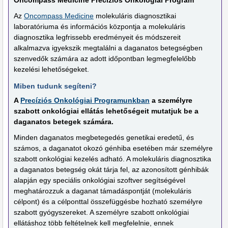
Oncompass Medicine Precíziós Onkológiai Program
Az
Oncompass Medicine
molekuláris diagnosztikai
laboratóriuma és információs központja a molekuláris
diagnosztika legfrissebb eredményeit és módszereit
alkalmazva igyekszik megtalálni a daganatos betegségben
szenvedők számára az adott időpontban legmegfelelőbb
kezelési lehetőségeket.
Miben tudunk segíteni?
A
Precíziós Onkológiai Programunkban
a személyre
szabott onkológiai ellátás lehetőségeit mutatjuk be a
daganatos betegek számára.
Minden daganatos megbetegedés genetikai eredetű, és
számos, a daganatot okozó génhiba esetében már személyre
szabott onkológiai kezelés adható. A molekuláris diagnosztika
a daganatos betegség okát tárja fel, az azonosított génhibák
alapján egy speciális onkológiai szoftver segítségével
meghatározzuk a daganat támadáspontját (molekuláris
célpont) és a célponttal összefüggésbe hozható személyre
szabott gyógyszereket. A személyre szabott onkológiai
ellátáshoz több feltételnek kell megfelelnie, ennek