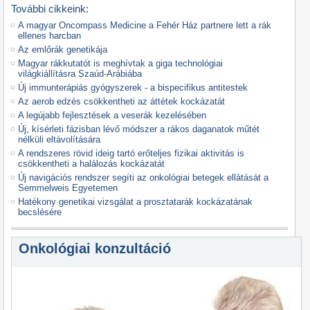
További cikkeink:
A magyar Oncompass Medicine a Fehér Ház partnere lett a rák
ellenes harcban
Az emlőrák genetikája
Magyar rákkutatót is meghívtak a giga technológiai
világkiállításra Szaúd-Arábiába
Új immunterápiás gyógyszerek - a bispecifikus antitestek
Az aerob edzés csökkentheti az áttétek kockázatát
A legújabb fejlesztések a veserák kezelésében
Új, kísérleti fázisban lévő módszer a rákos daganatok műtét
nélküli eltávolítására
A rendszeres rövid ideig tartó erőteljes fizikai aktivitás is
csökkentheti a halálozás kockázatát
Új navigációs rendszer segíti az onkológiai betegek ellátását a
Semmelweis Egyetemen
Hatékony genetikai vizsgálat a prosztatarák kockázatának
becslésére
Onkológiai konzultáció