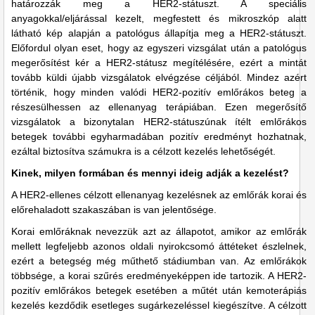
határozzák meg a HER2-státuszt. A speciális
anyagokkal/eljárással kezelt, megfestett és mikroszkóp alatt
látható kép alapján a patológus állapítja meg a HER2-státuszt.
Előfordul olyan eset, hogy az egyszeri vizsgálat után a patológus
megerősítést kér a HER2-státusz megítélésére, ezért a mintát
tovább küldi újabb vizsgálatok elvégzése céljából. Mindez azért
történik, hogy minden valódi HER2-pozitív emlőrákos beteg a
részesülhessen az ellenanyag terápiában. Ezen megerősítő
vizsgálatok a bizonytalan HER2-státuszúnak ítélt emlőrákos
betegek további egyharmadában pozitív eredményt hozhatnak,
ezáltal biztosítva számukra is a célzott kezelés lehetőségét.
Kinek, milyen formában és mennyi ideig adják a kezelést?
A HER2-ellenes célzott ellenanyag kezelésnek az emlőrák korai és
előrehaladott szakaszában is van jelentősége.
Korai emlőráknak nevezzük azt az állapotot, amikor az emlőrák
mellett legfeljebb azonos oldali nyirokcsomó áttéteket észlelnek,
ezért a betegség még műthető stádiumban van. Az emlőrákok
többsége, a korai szűrés eredményeképpen ide tartozik. A HER2-
pozitív emlőrákos betegek esetében a műtét után kemoterápiás
kezelés kezdődik esetleges sugárkezeléssel kiegészítve. A célzott