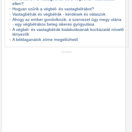
ellen?
Hogyan szűrik a végbél- és vastagbélrákot?
Vastagbélrák és végbélrák - kérdések és válaszok
Ahogy az ember gondolkozik, a szervezet úgy megy utána
- egy végbélrákos beteg sikeres gyógyulása
A végbél- és vastagbélrák kialakulásának kockázatát növelő
tényezők
A béldaganatok zöme megelőzhető
hirdetés