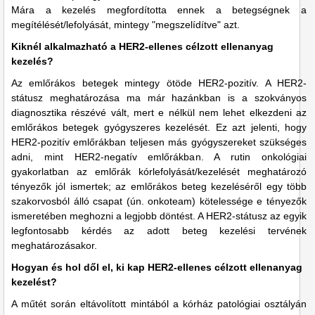
Mára a kezelés megfordította ennek a betegségnek a
megítélését/lefolyását, mintegy "megszelídítve" azt.
Kiknél alkalmazható a HER2-ellenes célzott ellenanyag
kezelés?
Az emlőrákos betegek mintegy ötöde HER2-pozitív. A HER2-
státusz meghatározása ma már hazánkban is a szokványos
diagnosztika részévé vált, mert e nélkül nem lehet elkezdeni az
emlőrákos betegek gyógyszeres kezelését. Ez azt jelenti, hogy
HER2-pozitív emlőrákban teljesen más gyógyszereket szükséges
adni, mint HER2-negatív emlőrákban. A rutin onkológiai
gyakorlatban az emlőrák kórlefolyását/kezelését meghatározó
tényezők jól ismertek; az emlőrákos beteg kezeléséről egy több
szakorvosból álló csapat (ún. onkoteam) kötelessége e tényezők
ismeretében meghozni a legjobb döntést. A HER2-státusz az egyik
legfontosabb kérdés az adott beteg kezelési tervének
meghatározásakor.
Hogyan és hol dől el, ki kap HER2-ellenes célzott ellenanyag
kezelést?
A műtét során eltávolított mintából a kórház patológiai osztályán