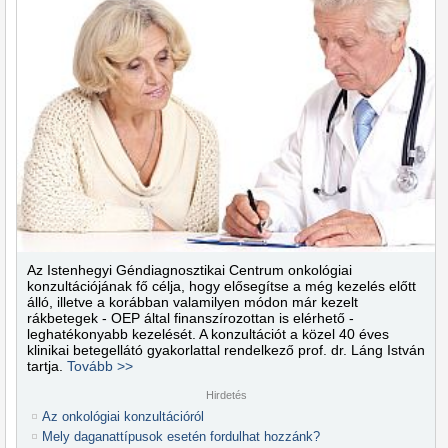
Az Istenhegyi Géndiagnosztikai Centrum onkológiai
konzultációjának fő célja, hogy elősegítse a még kezelés előtt
álló, illetve a korábban valamilyen módon már kezelt
rákbetegek - OEP által finanszírozottan is elérhető -
leghatékonyabb kezelését. A konzultációt a közel 40 éves
klinikai betegellátó gyakorlattal rendelkező prof. dr. Láng István
tartja.
Tovább >>
Hirdetés
Az onkológiai konzultációról
Mely daganattípusok esetén fordulhat hozzánk?