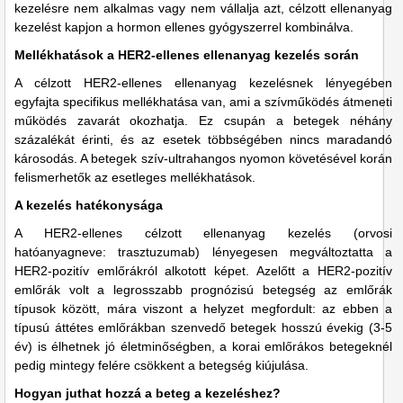
kezelésre nem alkalmas vagy nem vállalja azt, célzott ellenanyag
kezelést kapjon a hormon ellenes gyógyszerrel kombinálva.
Mellékhatások a HER2-ellenes ellenanyag kezelés során
A célzott HER2-ellenes ellenanyag kezelésnek lényegében
egyfajta specifikus mellékhatása van, ami a szívműködés átmeneti
működés zavarát okozhatja. Ez csupán a betegek néhány
százalékát érinti, és az esetek többségében nincs maradandó
károsodás. A betegek szív-ultrahangos nyomon követésével korán
felismerhetők az esetleges mellékhatások.
A kezelés hatékonysága
A HER2-ellenes célzott ellenanyag kezelés (orvosi
hatóanyagneve: trasztuzumab) lényegesen megváltoztatta a
HER2-pozitív emlőrákról alkotott képet. Azelőtt a HER2-pozitív
emlőrák volt a legrosszabb prognózisú betegség az emlőrák
típusok között, mára viszont a helyzet megfordult: az ebben a
típusú áttétes emlőrákban szenvedő betegek hosszú évekig (3-5
év) is élhetnek jó életminőségben, a korai emlőrákos betegeknél
pedig mintegy felére csökkent a betegség kiújulása.
Hogyan juthat hozzá a beteg a kezeléshez?