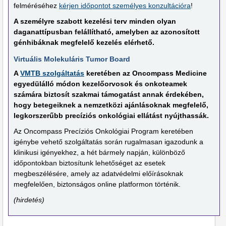
felméréséhez
kérjen időpontot személyes konzultációra
!
A személyre szabott kezelési terv minden olyan
daganattípusban felállítható, amelyben az azonosított
génhibáknak megfelelő kezelés elérhető.
Virtuális Molekuláris Tumor Board
A
VMTB szolgáltatás
keretében az Oncompass Medicine
egyedülálló módon kezelőorvosok és onkoteamek
számára biztosít szakmai támogatást annak érdekében,
hogy betegeiknek a nemzetközi ajánlásoknak megfelelő,
legkorszerűbb precíziós onkológiai ellátást nyújthassák.
Az Oncompass Precíziós Onkológiai Program keretében
igénybe vehető szolgáltatás során rugalmasan igazodunk a
klinikusi igényekhez, a hét bármely napján, különböző
időpontokban biztosítunk lehetőséget az esetek
megbeszélésére, amely az adatvédelmi előírásoknak
megfelelően, biztonságos online platformon történik.
(hirdetés)