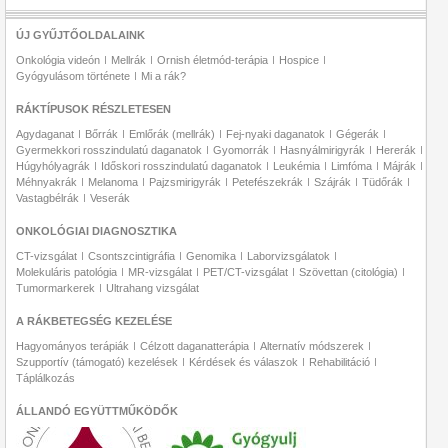
ÚJ GYŰJTŐOLDALAINK
Onkológia videón
Mellrák
Ornish életmód-terápia
Hospice
Gyógyulásom története
Mi a rák?
RÁKTÍPUSOK RÉSZLETESEN
Agydaganat
Bőrrák
Emlőrák (mellrák)
Fej-nyaki daganatok
Gégerák
Gyermekkori rosszindulatú daganatok
Gyomorrák
Hasnyálmirigyrák
Hererák
Húgyhólyagrák
Időskori rosszindulatú daganatok
Leukémia
Limfóma
Májrák
Méhnyakrák
Melanoma
Pajzsmirigyrák
Petefészekrák
Szájrák
Tüdőrák
Vastagbélrák
Veserák
ONKOLÓGIAI DIAGNOSZTIKA
CT-vizsgálat
Csontszcintigráfia
Genomika
Laborvizsgálatok
Molekuláris patológia
MR-vizsgálat
PET/CT-vizsgálat
Szövettan (citológia)
Tumormarkerek
Ultrahang vizsgálat
A RÁKBETEGSÉG KEZELÉSE
Hagyományos terápiák
Célzott daganatterápia
Alternatív módszerek
Szupportív (támogató) kezelések
Kérdések és válaszok
Rehabilitáció
Táplálkozás
ÁLLANDÓ EGYÜTTMŰKÖDŐK