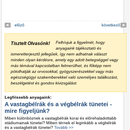
előző
következő
Felhívjuk a figyelmét, hogy
Tisztelt Olvasónk!
anyagaink tájékoztató és
ismeretterjesztő jellegűek, így nem adhatnak választ
minden olyan kérdésre, amely egy adott betegséggel vagy
más témával kapcsolatban felmerülhet, és főképp nem
pótolhatják az orvosokkal, gyógyszerészekkel vagy más
egészségügyi szakemberekkel való személyes találkozást,
beszélgetést és gondos kivizsgálást.
Legfrissebb anyagaink:
A vastagbélrák és a végbélrák tünetei -
mire figyeljünk?
Miben különböznek a vastagbélrák korai és előrehaladottabb
stádiumainak tünetei? Miben térnek el leginkább a végbélrák
és a vastagbélrák tünetei?
Tovább >>