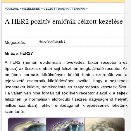
FŐOLDAL
>
KEZELÉSEK
>
CÉLZOTT DAGANATTERÁPIA
>
A HER2 pozitív emlőrák célzott kezelése
Hozzászólások ￬
Megosztás:
Mi az a HER2?
A HER2 (human epidermális növekedési faktor receptor 2-es
típusa) az összes emberi sejt felszínén megtalálható receptor. Az
emlőben normális körülmények között fontos szerepük van a
tejelvezető csatornák kifejlődésében azáltal, hogy a sejteknek
üzeneteket küldve, növekedésre és szaporodásra késztetik őket.
Ha valamilyen hiba folytán túl sok ilyen receptor alakul ki a sejtek
felszínén (a normálisan előforduló tízezres nagyságrend helyett
milliós számban), akkor emlődaganat kifejlődésének lehetünk
szemtanúi.