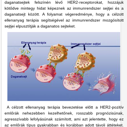
daganatsejtek felszínén lévő HER2-receptorokat, hozzájuk
kötődve mintegy hidat képeznek az immunrendszer sejtjei és a
daganatsejt között. A folyamat végeredménye, hogy a célzott
ellenanyag terápia segítségével az immunrendszer mozgósított
sejtjei elpusztítják a daganatos sejteket.
A célzott ellenanyag terápia bevezetése előtt a HER2-pozitív
emlőrák nehezebben kezelhetőnek, rosszabb prognózisúnak,
agresszívabb lefolyásúnak számított, ami azt jelentette, hogy ez
az emlőrák típus gyakrabban és korábban adott távoli áttéteket.