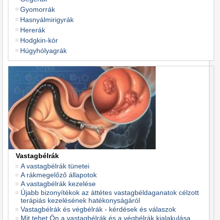
Gyomorrák
Hasnyálmirigyrák
Hererák
Hodgkin-kór
Húgyhólyagrák
Vastagbélrák
A vastagbélrák tünetei
A rákmegelőző állapotok
A vastagbélrák kezelése
Újabb bizonyítékok az áttétes vastagbéldaganatok célzott
terápiás kezelésének hatékonyságáról
Vastagbélrák és végbélrák - kérdések és válaszok
Mit tehet Ön a vastagbélrák és a végbélrák kialakulása