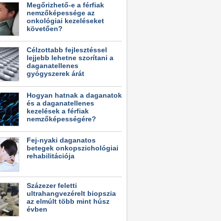
Megőrizhető-e a férfiak
nemzőképessége az
onkológiai kezeléseket
követően?
Célzottabb fejlesztéssel
lejjebb lehetne szorítani a
daganatellenes
gyógyszerek árát
Hogyan hatnak a daganatok
és a daganatellenes
kezelések a férfiak
nemzőképességére?
Fej-nyaki daganatos
betegek onkopszichológiai
rehabilitációja
Százezer feletti
ultrahangvezérelt biopszia
az elmúlt több mint húsz
évben