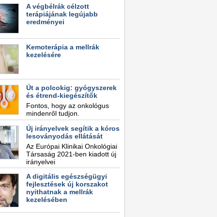
A végbélrák célzott
terápiájának legújabb
eredményei
Kemoterápia a mellrák
kezelésére
Út a polcokig: gyógyszerek
és étrend-kiegészítők
Fontos, hogy az onkológus
mindenről tudjon.
Új irányelvek segítik a kóros
lesoványodás ellátását
Az Európai Klinikai Onkológiai
Társaság 2021-ben kiadott új
irányelvei
A digitális egészségügyi
fejlesztések új korszakot
nyithatnak a mellrák
kezelésében