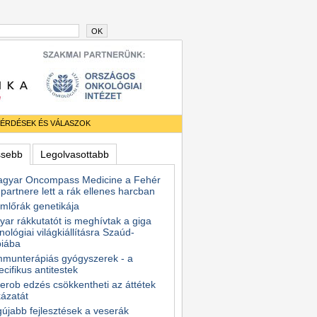
OK
ÉRDÉSEK ÉS VÁLASZOK
ssebb
Legolvasottabb
agyar Oncompass Medicine a Fehér
partnere lett a rák ellenes harcban
mlőrák genetikája
ar rákkutatót is meghívtak a giga
nológiai világkiállításra Szaúd-
biába
mmunterápiás gyógyszerek - a
ecifikus antitestek
erob edzés csökkentheti az áttétek
ázatát
gújabb fejlesztések a veserák