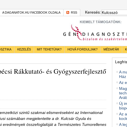
Keresés:
A DAGANATOK.HU FACEBOOK OLDALA
RSS
SZTIKA
KEZELÉS
MIT TEHETÜNK?
HOVÁ FORDULJAK?
MÉDIATÁR
K
Legfri
écsi Rákkutató- és Gyógyszerfejlesztő
A m
Ház 
Az e
Magy
tech
Ará
Új i
bisp
mzetközi szintű szakmai elismeréseként az International
Az a
iusi számában megjelentette a dr. Kulcsár Gyula és
kock
tási eredmények összefoglalóját a Természetes Tumorellenes
A le