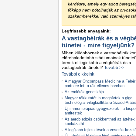
kérdésre, amely egy adott betegsé
főképp nem pótolhatják az orvoso
szakemberekkel való személyes talá
Legfrissebb anyagaink:
A vastagbélrák és a végb
tünetei - mire figyeljünk?
Miben különböznek a vastagbélrák kor
előrehaladottabb stádiumainak tünete
térnek el leginkább a végbélrák és a
vastagbélrák tünetei?
Tovább >>
További cikkeink:
A magyar Oncompass Medicine a Fehér
partnere lett a rák ellenes harcban
Az emlőrák genetikája
Magyar rákkutatót is meghívtak a giga
technológiai világkiállításra Szaúd-Arábi
Új immunterápiás gyógyszerek - a bispec
antitestek
Az aerob edzés csökkentheti az áttétek
kockázatát
A legújabb fejlesztések a veserák keze
Új, kísérleti fázisban lévő módszer a rá