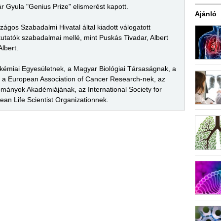
sár Gyula "Genius Prize" elismerést kapott.
Ajánló
ágos Szabadalmi Hivatal által kiadott válogatott
kutatók szabadalmai mellé, mint Puskás Tivadar, Albert
Albert.
okémiai Egyesületnek, a Magyar Biológiai Társaságnak, a
a European Association of Cancer Research-nek, az
mányok Akadémiájának, az International Society for
an Life Scientist Organizationnek.