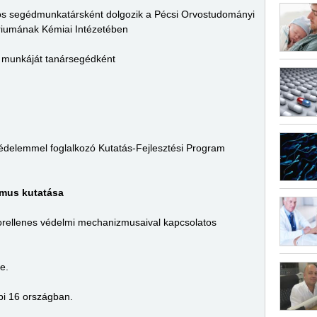
s segédmunkatársként dolgozik a Pécsi Orvostudományi
riumának Kémiai Intézetében
ja munkáját tanársegédként
delemmel foglalkozó Kutatás-Fejlesztési Program
mus kutatása
orellenes védelmi mechanizmusaival kapcsolatos
e.
i 16 országban.