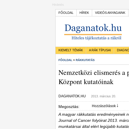
Hirdetés
FŐOLDAL
HÍREK
VIDEÓS ANYAGAINK
KIEMELT TÉMÁK
A RÁK TÍPUSAI
DIAGNO
FŐOLDAL
>
RÁKKUTATÁS
Nemzetközi elismerés a p
Központ kutatóinak
DAGANATOK.HU
2013. március 20.
Hozzászólások ￬
Megosztás:
A magyar rákkutatás eredményeinek ne
Journal of Cancer folyóirat 2013. márc
munkatársai által elért legújabb kuta