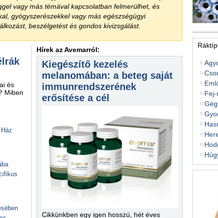
ggel vagy más témával kapcsolatban felmerülhet, és
kkal, gyógyszerészekkel vagy más egészségügyi
lkozást, beszélgetést és gondos kivizsgálást.
Ráktíp
Hírek az Avemarról:
élrák
Kiegészítő kezelés
Agy
Cso
melanomában: a beteg saját
Eml
ai és
immunrendszerének
i? Miben
Fej-
erősítése a cél
Gég
Gyo
Hasn
 Ház
Her
Hodg
Húg
ába
ifikus
lésében
Cikkünkben egy igen hosszú, hét éves
kos