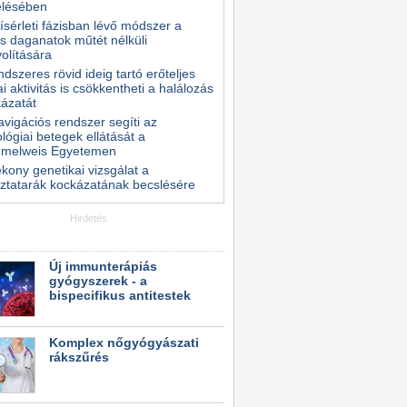
elésében
kísérleti fázisban lévő módszer a
s daganatok műtét nélküli
volítására
ndszeres rövid ideig tartó erőteljes
kai aktivitás is csökkentheti a halálozás
ázatát
avigációs rendszer segíti az
lógiai betegek ellátását a
melweis Egyetemen
kony genetikai vizsgálat a
ztatarák kockázatának becslésére
Hirdetés
Új immunterápiás
gyógyszerek - a
bispecifikus antitestek
Komplex nőgyógyászati
rákszűrés