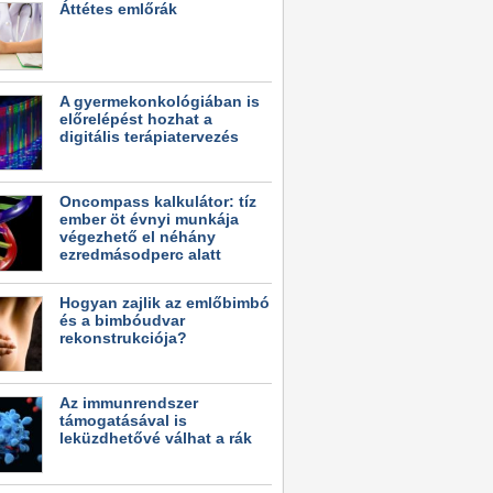
Áttétes emlőrák
A gyermekonkológiában is
előrelépést hozhat a
digitális terápiatervezés
Oncompass kalkulátor: tíz
ember öt évnyi munkája
végezhető el néhány
ezredmásodperc alatt
Hogyan zajlik az emlőbimbó
és a bimbóudvar
rekonstrukciója?
Az immunrendszer
támogatásával is
leküzdhetővé válhat a rák