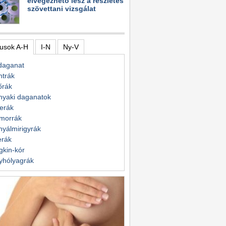
elvégezhető lesz a részletes
szövettani vizsgálat
usok A-H
I-N
Ny-V
daganat
ntrák
őrák
nyaki daganatok
erák
morrák
yálmirigyrák
erák
kin-kór
yhólyagrák