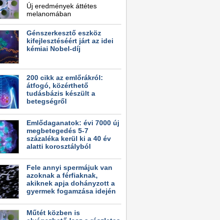
Új eredmények áttétes
melanomában
Génszerkesztő eszköz
kifejlesztéséért járt az idei
kémiai Nobel-díj
200 cikk az emlőrákról:
átfogó, közérthető
tudásbázis készült a
betegségről
Emlődaganatok: évi 7000 új
megbetegedés 5-7
százaléka kerül ki a 40 év
alatti korosztályból
Fele annyi spermájuk van
azoknak a férfiaknak,
akiknek apja dohányzott a
gyermek fogamzása idején
Műtét közben is