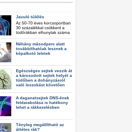
Javuló túlélés
Az 50-70 éves korcsoportban
30 százalékkal csökkent a
tüdőrákban elhunytak száma
Néhány másodperc alatt
továbbíthatóak lesznek a
képalkotó leletek
Egészséges sejtek veszik át
a károsodott sejtek helyét a
tüdőben a dohányzásról
való leszokást követően
A daganatsejtek DNS-ének
feldarabolása is hatékony
lehet a rákkezelésben
Tényleg megállítható az
áttétes rák?