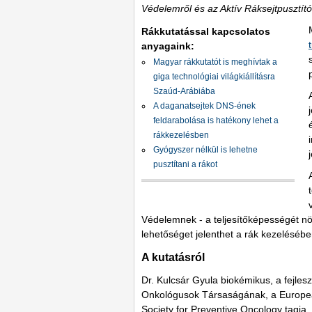
Védelemről és az Aktív Ráksejtpusztító
Rákkutatással kapcsolatos
anyagaink:
Magyar rákkutatót is meghívtak a
giga technológiai világkiállításra
Szaúd-Arábiába
A daganatsejtek DNS-ének
feldarabolása is hatékony lehet a
rákkezelésben
Gyógyszer nélkül is lehetne
pusztítani a rákot
Védelemnek - a teljesítőképességét nö
lehetőséget jelenthet a rák kezelésébe
A kutatásról
Dr. Kulcsár Gyula biokémikus, a fejle
Onkológusok Társaságának, a European
Society for Preventive Oncology tagja, 