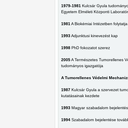
1979-1981
Kulcsár Gyula tudományo
Egyetem Elméleti Központi Laborató
1981
A Biokémiai Intézetben folytat
1993
Adjunktusi kinevezést kap
1998
PhD fokozatot szerez
2005
A Természetes Tumorellenes Vé
tudományos igazgatója
A Tumorellenes Védelmi Mechaniz
1987
Kulcsár Gyula a szervezet tum
kutatásainak kezdete
1993
Magyar szabadalom bejelentés
1994
Szabadalom bejelentése tovább