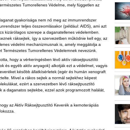
 Természetes Tumorellenes Védelme, mely független az
éle daganat gyakorisága nem nő meg az immunrendszer
nrendszer teljes összeomlásakor (például: AIDS), ami azt
ncs kizárólagos szerepe a daganatellenes védelemben.
eznek ráksejtek, így a szervezetben működnie kell egy, az
lenes védelmi mechanizmusnak is, amely meggátolja a
yet Természetes Tumorellenes Védelemnek nevezünk.
otta, hogy a vérkeringésben lévő aktív ráksejtpusztító
k és egyéb aktív anyagok) alkotják ezt a védelmet, vagyis
keveréket később állatkísérletek (egér és humán xenograft
elte. Mivel a rákos sejtek a normál sejtekhez képest
ekulákat, ezért a szervezetben lévő ráksejtpusztító
 a daganatos sejtekbe, ezzel azok programozott halálát,
, hogy az Aktív Ráksejtpusztító Keverék a kemoterápiás
 fokozza.