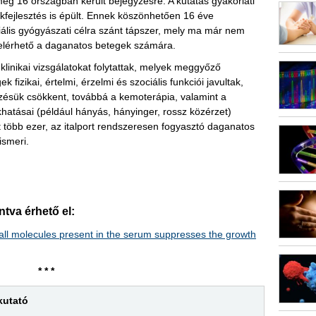
g 16 országban került bejegyzésre. A kutatás gyakorlati
fejlesztés is épült. Ennek köszönhetően 16 éve
iális gyógyászati célra szánt tápszer, mely ma már nem
s elérhető a daganatos betegek számára.
linikai vizsgálatokat folytattak, melyek meggyőző
fizikai, értelmi, érzelmi és szociális funkciói javultak,
zésük csökkent, továbbá a kemoterápia, valamint a
hatásai (például hányás, hányinger, rossz közérzet)
több ezer, az italport rendszeresen fogyasztó daganatos
ismeri.
intva érhető el:
all molecules present in the serum suppresses the growth
* * *
kutató