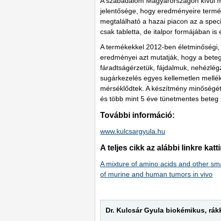
A szabadalom Magyarországon kívül mé
jelentősége, hogy eredményeire termék
megtalálható a hazai piacon az a spec
csak tabletta, de italpor formájában i
A termékekkel 2012-ben életminőségi, k
eredményei azt mutatják, hogy a betegek 
fáradtságérzetük, fájdalmuk, nehézlég
sugárkezelés egyes kellemetlen mellék
mérséklődtek. A készítmény minőségét 
és több mint 5 éve tünetmentes beteg 
További információ:
www.kulcsargyula.hu
A teljes cikk az alábbi linkre katt
A mixture of amino acids and other sm
of murine and human tumors in vivo
Dr. Kulcsár Gyula biokémikus, rák