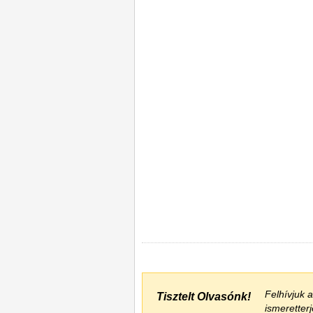
Felhívjuk 
Tisztelt Olvasónk!
ismeretter