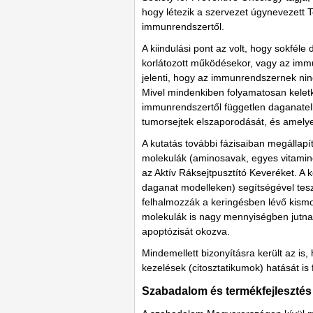
hogy létezik a szervezet úgynevezett
immunrendszertől.
A kiindulási pont az volt, hogy sokf
korlátozott működésekor, vagy az immu
jelenti, hogy az immunrendszernek ni
Mivel mindenkiben folyamatosan keletk
immunrendszertől független daganatel
tumorsejtek elszaporodását, és amel
A kutatás további fázisaiban megállapít
molekulák (aminosavak, egyes vitamino
az Aktív Ráksejtpusztító Keveréket. A 
daganat modelleken) segítségével teszt
felhalmozzák a keringésben lévő kismol
molekulák is nagy mennyiségben jutnak
apoptózisát okozva.
Mindemellett bizonyításra került az is
kezelések (citosztatikumok) hatását is
Szabadalom és termékfejlesztés