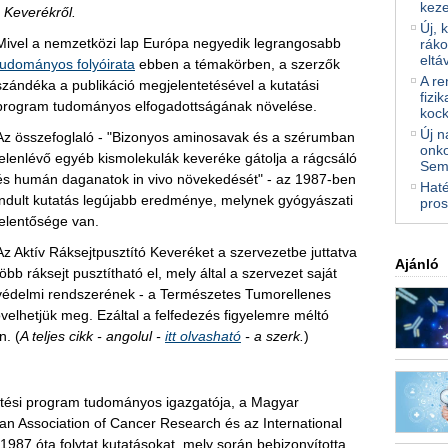
kez
 Keverékről.
Új, 
Mivel a nemzetközi lap Európa negyedik legrangosabb
ráko
eltá
tudományos folyóirata
ebben a témakörben, a szerzők
A re
szándéka a publikáció megjelentetésével a kutatási
fizi
program tudományos elfogadottságának növelése.
kock
Új n
Az összefoglaló - "Bizonyos aminosavak és a szérumban
onko
jelenlévő egyéb kismolekulák keveréke gátolja a rágcsáló
Sem
és humán daganatok in vivo növekedését" - az 1987-ben
Haté
indult kutatás legújabb eredménye, melynek gyógyászati
pros
jelentősége van.
Az Aktív Ráksejtpusztító Keveréket a szervezetbe juttatva
Ajánló
több ráksejt pusztítható el, mely által a szervezet saját
védelmi rendszerének - a Természetes Tumorellenes
velhetjük meg. Ezáltal a felfedezés figyelemre méltó
n. (
A teljes cikk - angolul -
itt olvasható
- a szerk.
)
sztési program tudományos igazgatója, a Magyar
 Association of Cancer Research és az International
1987 óta folytat kutatásokat, mely során bebizonyította,