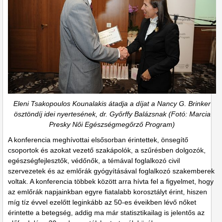
Eleni Tsakopoulos Kounalakis átadja a díjat a Nancy G. Brinker
ösztöndíj idei nyertesének, dr. Győrffy Balázsnak (Fotó: Marcia
Presky Női Egészségmegőrző Program)
A konferencia meghívottai elsősorban érintettek, önsegítő
csoportok és azokat vezető szakápolók, a szűrésben dolgozók,
egészségfejlesztők, védőnők, a témával foglalkozó civil
szervezetek és az emlőrák gyógyításával foglalkozó szakemberek
voltak. A konferencia többek között arra hívta fel a figyelmet, hogy
az emlőrák napjainkban egyre fiatalabb korosztályt érint, hiszen
míg tíz évvel ezelőtt leginkább az 50-es éveikben lévő nőket
érintette a betegség, addig ma már statisztikailag is jelentős az