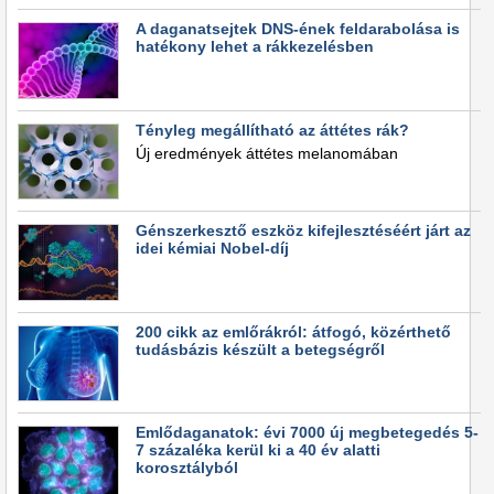
A daganatsejtek DNS-ének feldarabolása is
hatékony lehet a rákkezelésben
Tényleg megállítható az áttétes rák?
Új eredmények áttétes melanomában
Génszerkesztő eszköz kifejlesztéséért járt az
idei kémiai Nobel-díj
200 cikk az emlőrákról: átfogó, közérthető
tudásbázis készült a betegségről
Emlődaganatok: évi 7000 új megbetegedés 5-
7 százaléka kerül ki a 40 év alatti
korosztályból