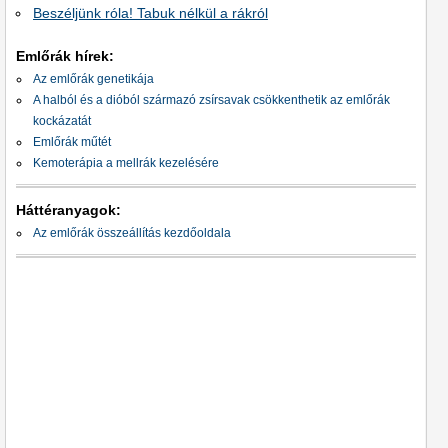
Beszéljünk róla! Tabuk nélkül a rákról
Emlőrák hírek:
Az emlőrák genetikája
A halból és a dióból származó zsírsavak csökkenthetik az emlőrák
kockázatát
Emlőrák műtét
Kemoterápia a mellrák kezelésére
Háttéranyagok:
Az emlőrák összeállítás kezdőoldala