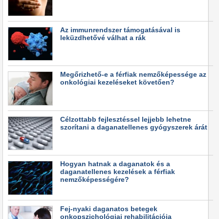
Az immunrendszer támogatásával is
leküzdhetővé válhat a rák
Megőrizhető-e a férfiak nemzőképessége az
onkológiai kezeléseket követően?
Célzottabb fejlesztéssel lejjebb lehetne
szorítani a daganatellenes gyógyszerek árát
Hogyan hatnak a daganatok és a
daganatellenes kezelések a férfiak
nemzőképességére?
Fej-nyaki daganatos betegek
onkopszichológiai rehabilitációja