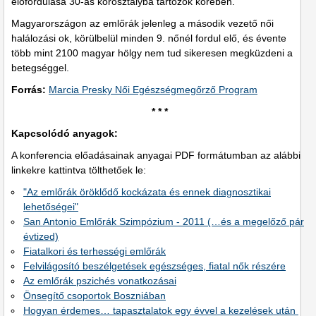
előfordulása 30-as korosztályba tartozók körében.
Magyarországon az emlőrák jelenleg a második vezető női
halálozási ok, körülbelül minden 9. nőnél fordul elő, és évente
több mint 2100 magyar hölgy nem tud sikeresen megküzdeni a
betegséggel.
Forrás:
Marcia Presky Női Egészségmegőrző Program
* * *
Kapcsolódó anyagok:
A konferencia előadásainak anyagai PDF formátumban az alábbi
linkekre kattintva tölthetőek le:
"Az emlőrák öröklődő kockázata és ennek diagnosztikai
lehetőségei"
San Antonio Emlőrák Szimpózium - 2011 (…és a megelőző pár
évtized)
Fiatalkori és terhességi emlőrák
Felvilágosító beszélgetések egészséges, fiatal nők részére
Az emlőrák pszichés vonatkozásai
Önsegítő csoportok Boszniában
Hogyan érdemes… tapasztalatok egy évvel a kezelések után