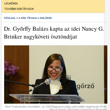
LEUKÉMIA
TOVÁBBI RÁKTÍPUSOK
FŐOLDAL
>
A RÁK TÍPUSAI
>
EMLŐRÁK
Dr. Győrffy Balázs kapta az idei Nancy G.
Brinker nagyköveti ösztöndíjat
Eleni Tsakopoulos Kounalakis, az USA Magyarországra akkreditált nagykövete (Fotó:
Marcia Presky Női Egészségmegőrző Program)