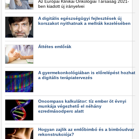
Az Európai Klinikai Onkológiai Társaság 2021-
ben kiadott új irányelvei
A digitális egészségügyi fejlesztések új
korszakot nyithatnak a mellrák kezelésében
Áttétes emlőrák
A gyermekonkológiában is előrelépést hozhat
a digitális terápiatervezés
Oncompass kalkulátor: tíz ember öt évnyi
munkája végezhető el néhány
ezredmásodperc alatt
Hogyan zajlik az emlőbimbó és a bimbóudvar
rekonstrukciója?