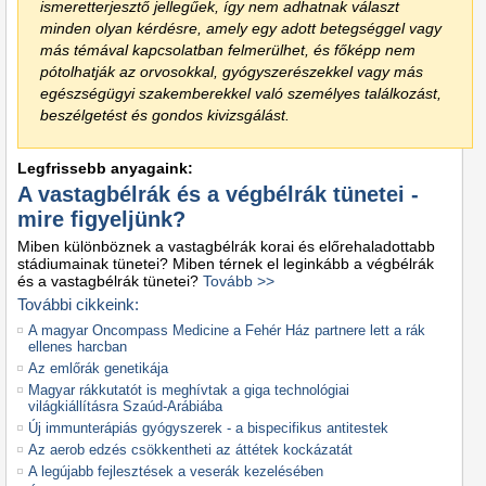
ismeretterjesztő jellegűek, így nem adhatnak választ
minden olyan kérdésre, amely egy adott betegséggel vagy
más témával kapcsolatban felmerülhet, és főképp nem
pótolhatják az orvosokkal, gyógyszerészekkel vagy más
egészségügyi szakemberekkel való személyes találkozást,
beszélgetést és gondos kivizsgálást.
Legfrissebb anyagaink:
A vastagbélrák és a végbélrák tünetei -
mire figyeljünk?
Miben különböznek a vastagbélrák korai és előrehaladottabb
stádiumainak tünetei? Miben térnek el leginkább a végbélrák
és a vastagbélrák tünetei?
Tovább >>
További cikkeink:
A magyar Oncompass Medicine a Fehér Ház partnere lett a rák
ellenes harcban
Az emlőrák genetikája
Magyar rákkutatót is meghívtak a giga technológiai
világkiállításra Szaúd-Arábiába
Új immunterápiás gyógyszerek - a bispecifikus antitestek
Az aerob edzés csökkentheti az áttétek kockázatát
A legújabb fejlesztések a veserák kezelésében