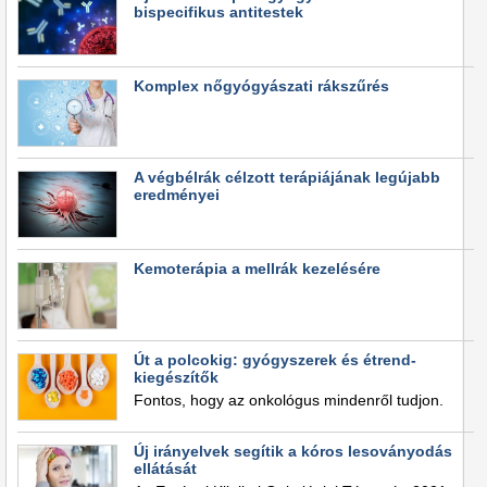
bispecifikus antitestek
Komplex nőgyógyászati rákszűrés
A végbélrák célzott terápiájának legújabb
eredményei
Kemoterápia a mellrák kezelésére
Út a polcokig: gyógyszerek és étrend-
kiegészítők
Fontos, hogy az onkológus mindenről tudjon.
Új irányelvek segítik a kóros lesoványodás
ellátását