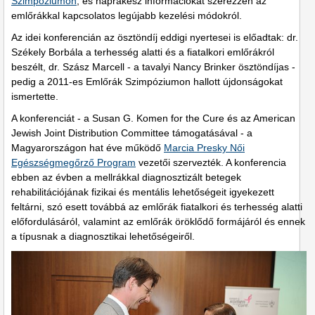
Szimpóziumon
, és naprakész információkat szerezzen az
emlőrákkal kapcsolatos legújabb kezelési módokról.
Az idei konferencián az ösztöndíj eddigi nyertesei is
: dr.
előadtak
Székely Borbála a terhesség alatti és a fiatalkori emlőrákról
beszélt, dr. Szász Marcell - a tavalyi Nancy Brinker ösztöndíjas -
pedig a 2011-es Emlőrák Szimpóziumon hallott újdonságokat
ismertette.
A konferenciát - a Susan G. Komen for the Cure és az American
Jewish Joint Distribution Committee támogatásával - a
Magyarországon hat éve működő
Marcia Presky Női
Egészségmegőrző Program
vezetői szervezték. A konferencia
ebben az évben a mellrákkal diagnosztizált betegek
rehabilitációjának fizikai és mentális lehetőségeit igyekezett
feltárni, szó esett továbbá az emlőrák fiatalkori és terhesség alatti
előfordulásáról, valamint az emlőrák öröklődő formájáról és ennek
a típusnak a diagnosztikai lehetőségeiről.