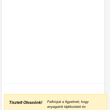
Felhívjuk a figyelmét, hogy
Tisztelt Olvasónk!
anyagaink tájékoztató és