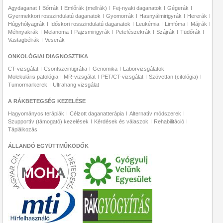
Agydaganat
Bőrrák
Emlőrák (mellrák)
Fej-nyaki daganatok
Gégerák
Gyermekkori rosszindulatú daganatok
Gyomorrák
Hasnyálmirigyrák
Hererák
Húgyhólyagrák
Időskori rosszindulatú daganatok
Leukémia
Limfóma
Májrák
Méhnyakrák
Melanoma
Pajzsmirigyrák
Petefészekrák
Szájrák
Tüdőrák
Vastagbélrák
Veserák
ONKOLÓGIAI DIAGNOSZTIKA
CT-vizsgálat
Csontszcintigráfia
Genomika
Laborvizsgálatok
Molekuláris patológia
MR-vizsgálat
PET/CT-vizsgálat
Szövettan (citológia)
Tumormarkerek
Ultrahang vizsgálat
A RÁKBETEGSÉG KEZELÉSE
Hagyományos terápiák
Célzott daganatterápia
Alternatív módszerek
Szupportív (támogató) kezelések
Kérdések és válaszok
Rehabilitáció
Táplálkozás
ÁLLANDÓ EGYÜTTMŰKÖDŐK