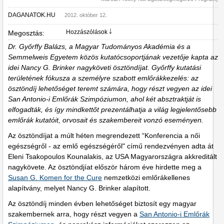
DAGANATOK.HU
2012. október 12.
Hozzászólások ￬
Megosztás:
Dr. Győrffy Balázs, a Magyar Tudományos Akadémia és a
Semmelweis Egyetem közös kutatócsoportjának vezetője kapta az
idei Nancy G. Brinker nagyköveti ösztöndíjat. Győrffy kutatási
területének fókusza a személyre szabott emlőrákkezelés: az
ösztöndíj lehetőséget teremt számára, hogy részt vegyen az idei
San Antonio-i Emlőrák Szimpóziumon, ahol két absztraktját is
elfogadták, és így mindkettőt prezentálhatja a világ legjelentősebb
emlőrák kutatóit, orvosait és szakembereit vonzó eseményen.
Az ösztöndíjat a múlt héten megrendezett “Konferencia a női
egészségről - az emlő egészségéről" című rendezvényen adta át
Eleni Tsakopoulos Kounalakis, az USA Magyarországra akkreditált
nagykövete. Az ösztöndjíat először három éve hirdette meg a
Susan G. Komen for the Cure
nemzetközi emlőrákellenes
alapítvány, melyet Nancy G. Brinker alapított.
Az ösztöndíj minden évben lehetőséget biztosít egy magyar
szakembernek arra, hogy részt vegyen a
San Antonio-i Emlőrák