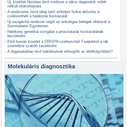
Új, kísérleti fázisban lévő módszer a rákos daganatok műtét
nélküli eltávolítására
A rendszeres rövid ideig tartó erőteljes fizikai aktivitás is
csökkentheti a halálozás kockázatát
Új navigációs rendszer segíti az onkológiai betegek ellátását a
Semmelweis Egyetemen
Hatékony genetikai vizsgálat a prosztatarák kockázatának
becslésére
Első humán kísérlet a CRISPR-szerkesztett T-sejtekkel a rák
személyre szabott kezelésére
A daganatokban lévő baktériumok elősegítik az áttétképződést?
Molekuláris diagnosztika