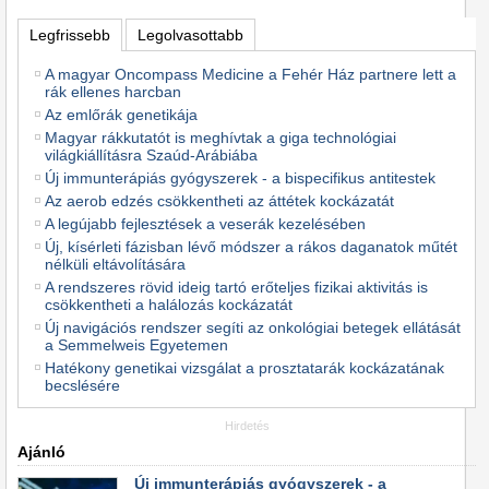
Legfrissebb
Legolvasottabb
A magyar Oncompass Medicine a Fehér Ház partnere lett a
rák ellenes harcban
Az emlőrák genetikája
Magyar rákkutatót is meghívtak a giga technológiai
világkiállításra Szaúd-Arábiába
Új immunterápiás gyógyszerek - a bispecifikus antitestek
Az aerob edzés csökkentheti az áttétek kockázatát
A legújabb fejlesztések a veserák kezelésében
Új, kísérleti fázisban lévő módszer a rákos daganatok műtét
nélküli eltávolítására
A rendszeres rövid ideig tartó erőteljes fizikai aktivitás is
csökkentheti a halálozás kockázatát
Új navigációs rendszer segíti az onkológiai betegek ellátását
a Semmelweis Egyetemen
Hatékony genetikai vizsgálat a prosztatarák kockázatának
becslésére
Hirdetés
Ajánló
Új immunterápiás gyógyszerek - a