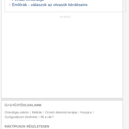
Emlőrák - válaszok az olvasók kérdéseire
hirdetés
ÚJ GYŰJTŐOLDALAINK
Onkológia videón
Mellrák
Ornish életmód-terápia
Hospice
Gyógyulásom története
Mi a rák?
RÁKTÍPUSOK RÉSZLETESEN