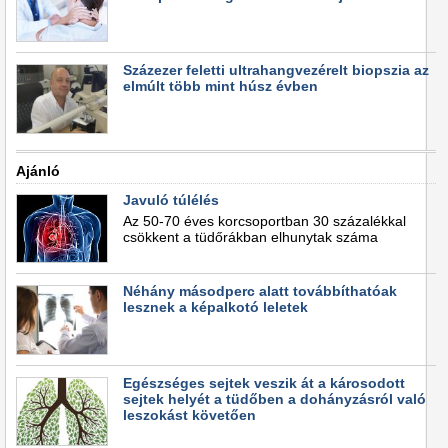
Százezer feletti ultrahangvezérelt biopszia az
elmúlt több mint húsz évben
Ajánló
Javuló túlélés
Az 50-70 éves korcsoportban 30 százalékkal
csökkent a tüdőrákban elhunytak száma
Néhány másodperc alatt továbbíthatóak
lesznek a képalkotó leletek
Egészséges sejtek veszik át a károsodott
sejtek helyét a tüdőben a dohányzásról való
leszokást követően