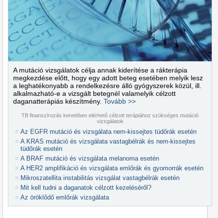
A mutáció vizsgálatok célja annak kiderítése a rákterápia
megkezdése előtt, hogy egy adott beteg esetében melyik lesz
a leghatékonyabb a rendelkezésre álló gyógyszerek közül, ill.
alkalmazható-e a vizsgált betegnél valamelyik célzott
daganatterápiás készítmény.
Tovább >>
TB finanszírozás keretében elérhető célzott terápiához szükséges mutáció
vizsgálatok
Az EGFR mutáció és vizsgálata nem-kissejtes tüdőrák esetén
A KRAS mutáció és vizsgálata vastagbélrák és nem-kissejtes
tüdőrák esetén
A BRAF mutáció és vizsgálata melanoma esetén
A HER2 amplifikáció és vizsgálata emlőrák és gyomorrák esetén
Mikroszatellita instabilitás vizsgálat vastagbélrák esetén
Mit kell tudni a daganatok célzott kezeléséről?
Az öröklődő emlőrák vizsgálata