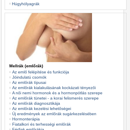
Húgyhólyagrák
Mellrák (emlőrák)
Az emlő felépítése és funkciója
Jóindulatú csomók
Az emlőrák típusai
Az emlőrák kialakulásának kockázati tényezői
A női nemi hormonok és a hormonpótlás szerepe
Az emlőrák tünetei - a korai felismerés szerepe
Az emlőrák diagnosztikája
Az emlőrák kezelési lehetőségei
Új eredmények az emlőrák sugárkezelésében
Hormonterápia
Fiatalkori és terhességi emlőrák
Férfiak emlőrákja