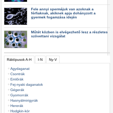
Fele annyi spermájuk van azoknak a
férfiaknak, akiknek apja dohányzott a
gyermek fogamzása idején
Műtét közben is elvégezhető lesz a részletes
szövettani vizsgálat
Ráktípusok A-H
I-N
Ny-V
Agydaganat
Csontrák
Emlőrák
Fej-nyaki daganatok
Gégerák
Gyomorrák
Hasnyálmirigyrák
Hererák
Hodgkin-kór