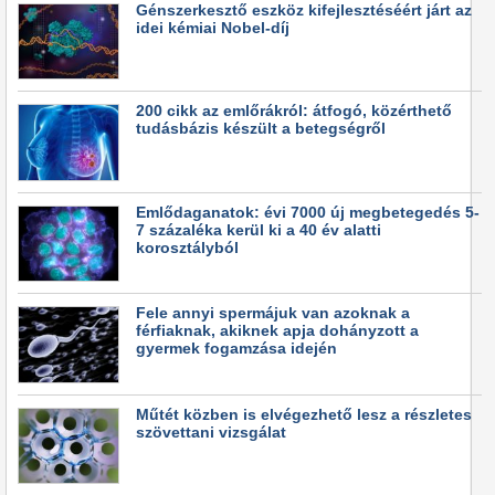
Génszerkesztő eszköz kifejlesztéséért járt az
idei kémiai Nobel-díj
200 cikk az emlőrákról: átfogó, közérthető
tudásbázis készült a betegségről
Emlődaganatok: évi 7000 új megbetegedés 5-
7 százaléka kerül ki a 40 év alatti
korosztályból
Fele annyi spermájuk van azoknak a
férfiaknak, akiknek apja dohányzott a
gyermek fogamzása idején
Műtét közben is elvégezhető lesz a részletes
szövettani vizsgálat