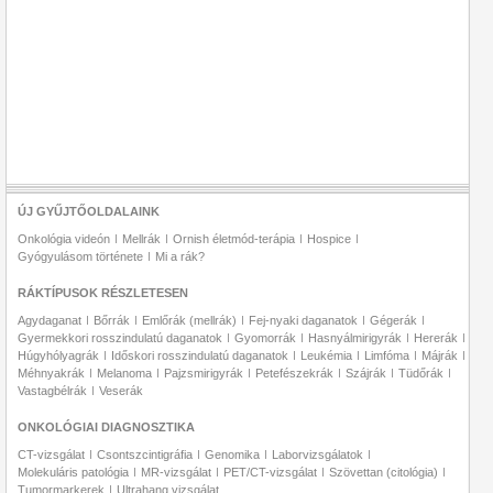
ÚJ GYŰJTŐOLDALAINK
Onkológia videón
Mellrák
Ornish életmód-terápia
Hospice
Gyógyulásom története
Mi a rák?
RÁKTÍPUSOK RÉSZLETESEN
Agydaganat
Bőrrák
Emlőrák (mellrák)
Fej-nyaki daganatok
Gégerák
Gyermekkori rosszindulatú daganatok
Gyomorrák
Hasnyálmirigyrák
Hererák
Húgyhólyagrák
Időskori rosszindulatú daganatok
Leukémia
Limfóma
Májrák
Méhnyakrák
Melanoma
Pajzsmirigyrák
Petefészekrák
Szájrák
Tüdőrák
Vastagbélrák
Veserák
ONKOLÓGIAI DIAGNOSZTIKA
CT-vizsgálat
Csontszcintigráfia
Genomika
Laborvizsgálatok
Molekuláris patológia
MR-vizsgálat
PET/CT-vizsgálat
Szövettan (citológia)
Tumormarkerek
Ultrahang vizsgálat