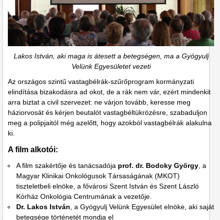
Lakos István, aki maga is átesett a betegségen, ma a Gyógyulj
Velünk Egyesületet vezeti
Az országos szintű vastagbélrák-szűrőprogram kormányzati
elindítása bizakodásra ad okot, de a rák nem vár, ezért mindenkit
arra biztat a civil szervezet: ne várjon tovább, keresse meg
háziorvosát és kérjen beutalót vastagbéltükrözésre, szabaduljon
meg a polipjaitól még azelőtt, hogy azokból vastagbélrák alakulna
ki.
A film alkotói:
A film szakértője és tanácsadója
prof. dr. Bodoky György
, a
Magyar Klinikai Onkológusok Társaságának (MKOT)
tiszteletbeli elnöke, a fővárosi Szent István és Szent László
Kórház Onkológia Centrumának a vezetője.
Dr. Lakos István
, a Gyógyulj Velünk Egyesület elnöke, aki saját
betegsége történetét mondja el