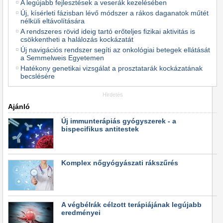
A legújabb fejlesztések a veserák kezelésében
Új, kísérleti fázisban lévő módszer a rákos daganatok műtét
nélküli eltávolítására
A rendszeres rövid ideig tartó erőteljes fizikai aktivitás is
csökkentheti a halálozás kockázatát
Új navigációs rendszer segíti az onkológiai betegek ellátását
a Semmelweis Egyetemen
Hatékony genetikai vizsgálat a prosztatarák kockázatának
becslésére
Hirdetés
Ajánló
Új immunterápiás gyógyszerek - a
bispecifikus antitestek
Komplex nőgyógyászati rákszűrés
A végbélrák célzott terápiájának legújabb
eredményei