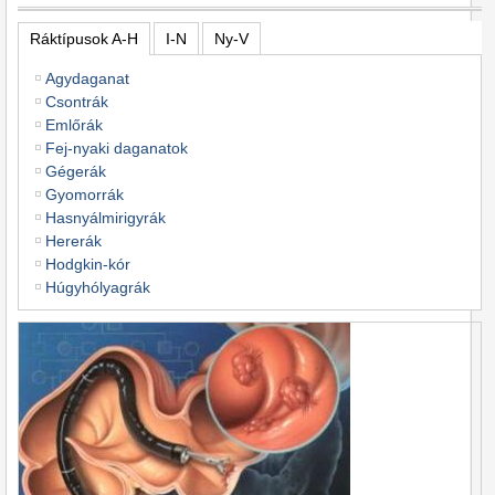
Ráktípusok A-H
I-N
Ny-V
Agydaganat
Csontrák
Emlőrák
Fej-nyaki daganatok
Gégerák
Gyomorrák
Hasnyálmirigyrák
Hererák
Hodgkin-kór
Húgyhólyagrák