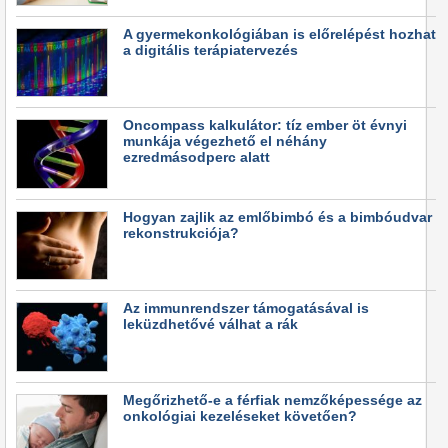
A gyermekonkológiában is előrelépést hozhat
a digitális terápiatervezés
Oncompass kalkulátor: tíz ember öt évnyi
munkája végezhető el néhány
ezredmásodperc alatt
Hogyan zajlik az emlőbimbó és a bimbóudvar
rekonstrukciója?
Az immunrendszer támogatásával is
leküzdhetővé válhat a rák
Megőrizhető-e a férfiak nemzőképessége az
onkológiai kezeléseket követően?