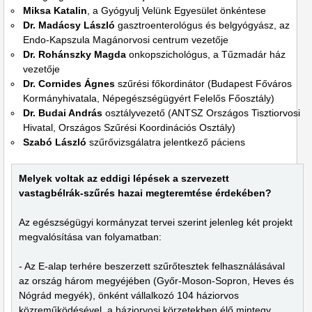
Miksa Katalin
, a Gyógyulj Velünk Egyesület önkéntese
Dr. Madácsy László
gasztroenterológus és belgyógyász, az
Endo-Kapszula Magánorvosi centrum vezetője
Dr. Rohánszky Magda
onkopszichológus, a Tűzmadár ház
vezetője
Dr. Cornides Ágnes
szűrési főkordinátor (Budapest Főváros
Kormányhivatala, Népegészségügyért Felelős Főosztály)
Dr. Budai András
osztályvezető (ANTSZ Országos Tisztiorvosi
Hivatal, Országos Szűrési Koordinációs Osztály)
Szabó László
szűrővizsgálatra jelentkező páciens
Melyek voltak az eddigi lépések a szervezett
vastagbélrák-szűrés hazai megteremtése érdekében?
Az egészségügyi kormányzat tervei szerint jelenleg két projekt
megvalósítása van folyamatban:
- Az E-alap terhére beszerzett szűrőtesztek felhasználásával
az ország három megyéjében (Győr-Moson-Sopron, Heves és
Nógrád megyék), önként vállalkozó 104 háziorvos
közreműködésével, a háziorvosi körzetekben élő mintegy