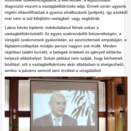
Különféle székletvizsgálatok is elérhetőek, a legbiztosabb
diagnózist viszont a vastagbéltükrözés adja. Ennek során ugyanis
rögtön eltávolíthatóak a gyanús elváltozások (polipok), így ezekből
már nem is tud kifejlődni vastagbél- vagy végbélrák.
Lakos István kijelenti: indokolatlanul félnek sokan a
vastagbéltükrözéstől. Az egyes szakrendelők felszereltségén, a
vizsgáló szakorvosok gyakorlatán, az asszisztensek empátiáján, a
fájdalomcsillapítás módján persze nagyon sok múlik. Minden
régióban találni korrekt, a betegek érdekeit és igényeit előtérbe
helyező ellátóhelyet. Sokan például nem tudják, hogy kérhetnek
bódítást, sőt a vastagbéltükrözés akár altatásban is elvégezhető,
amikor a páciens semmit sem érzékel a vizsgálatból.