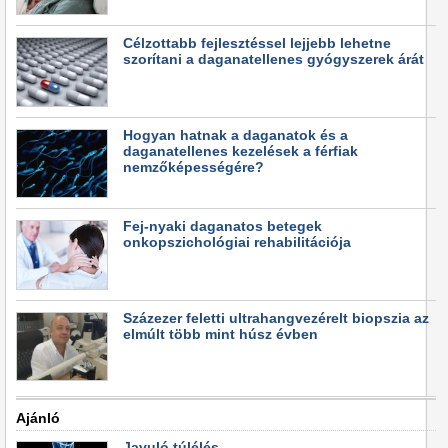
Célzottabb fejlesztéssel lejjebb lehetne
szorítani a daganatellenes gyógyszerek árát
Hogyan hatnak a daganatok és a
daganatellenes kezelések a férfiak
nemzőképességére?
Fej-nyaki daganatos betegek
onkopszichológiai rehabilitációja
Százezer feletti ultrahangvezérelt biopszia az
elmúlt több mint húsz évben
Ajánló
Javuló túlélés