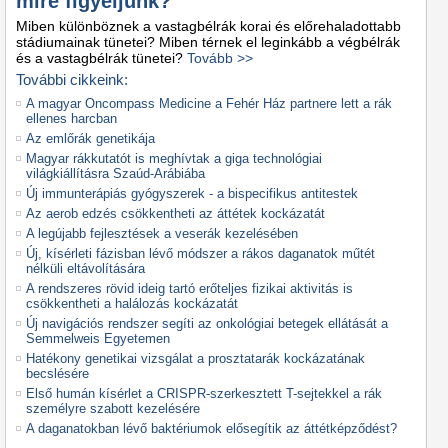
mire figyeljünk?
Miben különböznek a vastagbélrák korai és előrehaladottabb
stádiumainak tünetei? Miben térnek el leginkább a végbélrák
és a vastagbélrák tünetei?
Tovább >>
További cikkeink:
A magyar Oncompass Medicine a Fehér Ház partnere lett a rák
ellenes harcban
Az emlőrák genetikája
Magyar rákkutatót is meghívtak a giga technológiai
világkiállításra Szaúd-Arábiába
Új immunterápiás gyógyszerek - a bispecifikus antitestek
Az aerob edzés csökkentheti az áttétek kockázatát
A legújabb fejlesztések a veserák kezelésében
Új, kísérleti fázisban lévő módszer a rákos daganatok műtét
nélküli eltávolítására
A rendszeres rövid ideig tartó erőteljes fizikai aktivitás is
csökkentheti a halálozás kockázatát
Új navigációs rendszer segíti az onkológiai betegek ellátását a
Semmelweis Egyetemen
Hatékony genetikai vizsgálat a prosztatarák kockázatának
becslésére
Első humán kísérlet a CRISPR-szerkesztett T-sejtekkel a rák
személyre szabott kezelésére
A daganatokban lévő baktériumok elősegítik az áttétképződést?