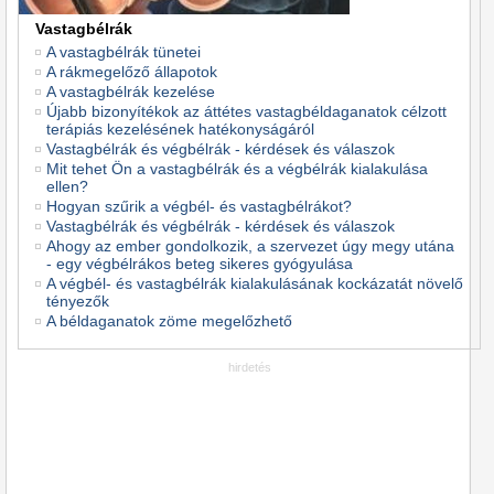
Vastagbélrák
A vastagbélrák tünetei
A rákmegelőző állapotok
A vastagbélrák kezelése
Újabb bizonyítékok az áttétes vastagbéldaganatok célzott
terápiás kezelésének hatékonyságáról
Vastagbélrák és végbélrák - kérdések és válaszok
Mit tehet Ön a vastagbélrák és a végbélrák kialakulása
ellen?
Hogyan szűrik a végbél- és vastagbélrákot?
Vastagbélrák és végbélrák - kérdések és válaszok
Ahogy az ember gondolkozik, a szervezet úgy megy utána
- egy végbélrákos beteg sikeres gyógyulása
A végbél- és vastagbélrák kialakulásának kockázatát növelő
tényezők
A béldaganatok zöme megelőzhető
hirdetés