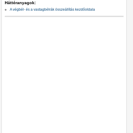
Háttéranyagok:
A végbél- és a vastagbélrák összeállítás kezdőoldala