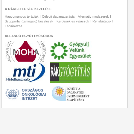
A RÁKBETEGSÉG KEZELÉSE
Hagyományos terápiák
Célzott daganatterápia
Alternatív módszerek
Szupportív (támogató) kezelések
Kérdések és válaszok
Rehabilitáció
Táplálkozás
ÁLLANDÓ EGYÜTTMŰKÖDŐK