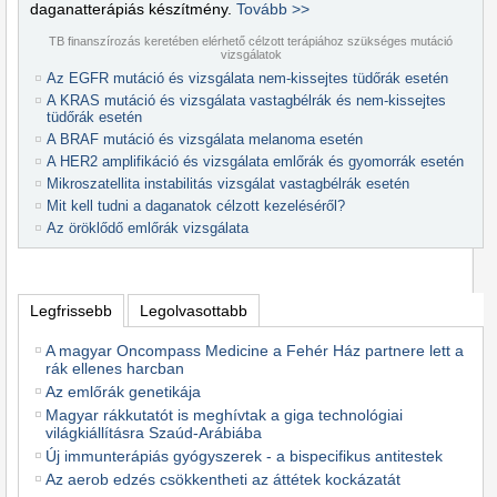
daganatterápiás készítmény.
Tovább >>
TB finanszírozás keretében elérhető célzott terápiához szükséges mutáció
vizsgálatok
Az EGFR mutáció és vizsgálata nem-kissejtes tüdőrák esetén
A KRAS mutáció és vizsgálata vastagbélrák és nem-kissejtes
tüdőrák esetén
A BRAF mutáció és vizsgálata melanoma esetén
A HER2 amplifikáció és vizsgálata emlőrák és gyomorrák esetén
Mikroszatellita instabilitás vizsgálat vastagbélrák esetén
Mit kell tudni a daganatok célzott kezeléséről?
Az öröklődő emlőrák vizsgálata
Legfrissebb
Legolvasottabb
A magyar Oncompass Medicine a Fehér Ház partnere lett a
rák ellenes harcban
Az emlőrák genetikája
Magyar rákkutatót is meghívtak a giga technológiai
világkiállításra Szaúd-Arábiába
Új immunterápiás gyógyszerek - a bispecifikus antitestek
Az aerob edzés csökkentheti az áttétek kockázatát