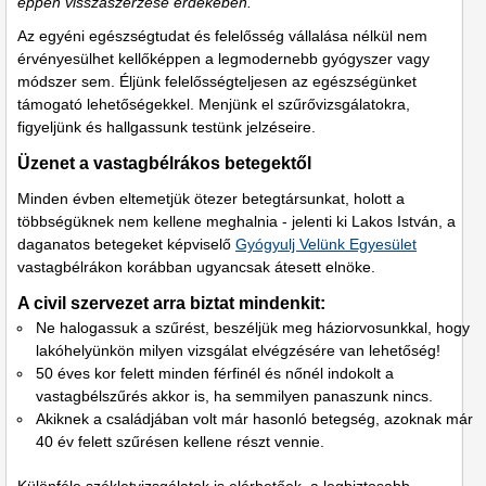
éppen visszaszerzése érdekében.
Az egyéni egészségtudat és felelősség vállalása nélkül nem
érvényesülhet kellőképpen a legmodernebb gyógyszer vagy
módszer sem. Éljünk felelősségteljesen az egészségünket
támogató lehetőségekkel. Menjünk el szűrővizsgálatokra,
figyeljünk és hallgassunk testünk jelzéseire.
Üzenet a vastagbélrákos betegektől
Minden évben eltemetjük ötezer betegtársunkat, holott a
többségüknek nem kellene meghalnia - jelenti ki Lakos István, a
daganatos betegeket képviselő
Gyógyulj Velünk Egyesület
vastagbélrákon korábban ugyancsak átesett elnöke.
A civil szervezet arra biztat mindenkit:
Ne halogassuk a szűrést, beszéljük meg háziorvosunkkal, hogy
lakóhelyünkön milyen vizsgálat elvégzésére van lehetőség!
50 éves kor felett minden férfinél és nőnél indokolt a
vastagbélszűrés akkor is, ha semmilyen panaszunk nincs.
Akiknek a családjában volt már hasonló betegség, azoknak már
40 év felett szűrésen kellene részt vennie.