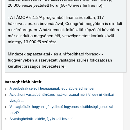
20.000 veszélyeztetett korú (50-70 éves férfi és nő).
- A TÁMOP 6.1.3/A programból finanszírozottan, 117
háziorvosi praxis bevonásával, Csongrád megyében is elindult
a szűrőprogram. A háziorvosok felkészítő képzését követően
már elindult a megyében élő, veszélyeztetett korúak közül
mintegy 13 000 fő szűrése.
Mindezek tapasztalatai - és a ráfordítható források -
függvényében a szervezett vastagbélszűrés fokozatosan
kerülhet országos bevezetésre.
Vastagbélrák hírek:
A végbélrák célzott terápiájának legújabb eredményei
Az otthoni vastagbéltükrözés hatékonyságát méri fel egy új klinikai
vizsgálat
Vastagbélrák: hogyan igényelhető ingyenes, elsőbbségi genetikai
teszt?
A vastagbélrák sokféle, így is kell kezelni