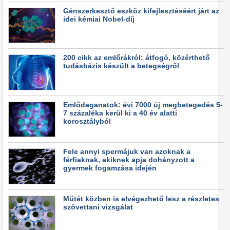
Génszerkesztő eszköz kifejlesztéséért járt az
idei kémiai Nobel-díj
200 cikk az emlőrákról: átfogó, közérthető
tudásbázis készült a betegségről
Emlődaganatok: évi 7000 új megbetegedés 5-
7 százaléka kerül ki a 40 év alatti
korosztályból
Fele annyi spermájuk van azoknak a
férfiaknak, akiknek apja dohányzott a
gyermek fogamzása idején
Műtét közben is elvégezhető lesz a részletes
szövettani vizsgálat