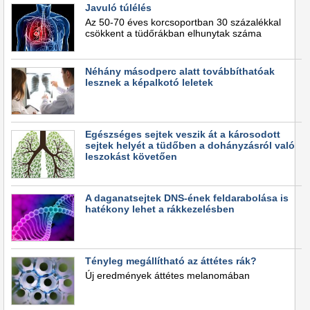
Javuló túlélés
Az 50-70 éves korcsoportban 30 százalékkal
csökkent a tüdőrákban elhunytak száma
Néhány másodperc alatt továbbíthatóak
lesznek a képalkotó leletek
Egészséges sejtek veszik át a károsodott
sejtek helyét a tüdőben a dohányzásról való
leszokást követően
A daganatsejtek DNS-ének feldarabolása is
hatékony lehet a rákkezelésben
Tényleg megállítható az áttétes rák?
Új eredmények áttétes melanomában