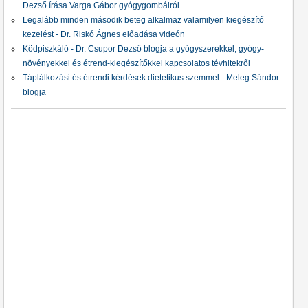
Dezső írása Varga Gábor gyógygombáiról
Legalább minden második beteg alkalmaz valamilyen kiegészítő
kezelést - Dr. Riskó Ágnes előadása videón
Ködpiszkáló - Dr. Csupor Dezső blogja a gyógyszerekkel, gyógy­
növényekkel és étrend-kiegészítőkkel kapcsolatos tévhitekről
Táplálkozási és étrendi kérdések dietetikus szemmel - Meleg Sándor
blogja