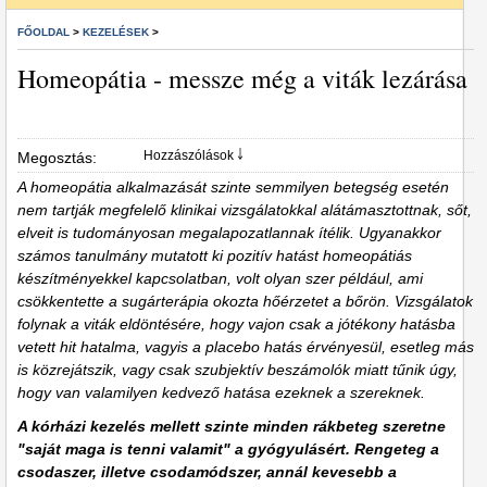
FŐOLDAL
>
KEZELÉSEK
>
Homeopátia - messze még a viták lezárása
Hozzászólások ￬
Megosztás:
A homeopátia alkalmazását szinte semmilyen betegség esetén
nem tartják megfelelő klinikai vizsgálatokkal alátámasztottnak, sőt,
elveit is tudományosan megalapozatlannak ítélik. Ugyanakkor
számos tanulmány mutatott ki pozitív hatást homeopátiás
készítményekkel kapcsolatban, volt olyan szer például, ami
csökkentette a sugárterápia okozta hőérzetet a bőrön. Vizsgálatok
folynak a viták eldöntésére, hogy vajon csak a jótékony hatásba
vetett hit hatalma, vagyis a placebo hatás érvényesül, esetleg más
is közrejátszik, vagy csak szubjektív beszámolók miatt tűnik úgy,
hogy van valamilyen kedvező hatása ezeknek a szereknek.
A kórházi kezelés mellett szinte minden rákbeteg szeretne
"saját maga is tenni valamit" a gyógyulásért. Rengeteg a
csodaszer, illetve csodamódszer, annál kevesebb a