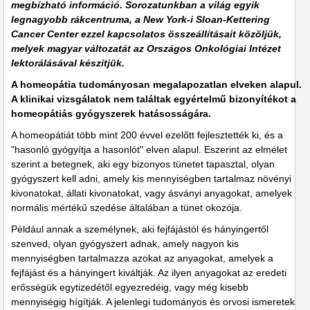
megbízható információ. Sorozatunkban a világ egyik
legnagyobb rákcentruma, a New York-i Sloan-Kettering
Cancer Center ezzel kapcsolatos összeállításait közöljük,
melyek magyar változatát az Országos Onkológiai Intézet
lektorálásával készítjük.
A homeopátia tudományosan megalapozatlan elveken alapul.
A klinikai vizsgálatok nem találtak egyértelmű bizonyítékot a
homeopátiás gyógyszerek hatásosságára.
A homeopátiát több mint 200 évvel ezelőtt fejlesztették ki, és a
"hasonló gyógyítja a hasonlót" elven alapul. Eszerint az elmélet
szerint a betegnek, aki egy bizonyos tünetet tapasztal, olyan
gyógyszert kell adni, amely kis mennyiségben tartalmaz növényi
kivonatokat, állati kivonatokat, vagy ásványi anyagokat, amelyek
normális mértékű szedése általában a tünet okozója.
Például annak a személynek, aki fejfájástól és hányingertől
szenved, olyan gyógyszert adnak, amely nagyon kis
mennyiségben tartalmazza azokat az anyagokat, amelyek a
fejfájást és a hányingert kiváltják. Az ilyen anyagokat az eredeti
erősségük egytizedétől egyezredéig, vagy még kisebb
mennyiségig hígítják. A jelenlegi tudományos és orvosi ismeretek