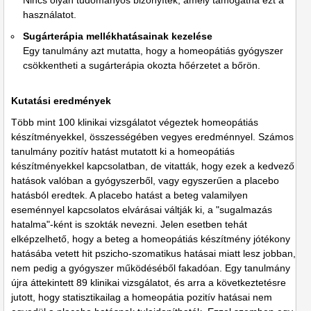
Nincs olyan tudományos bizonyíték, amely támogatná ezt a
használatot.
Sugárterápia mellékhatásainak kezelése
Egy tanulmány azt mutatta, hogy a homeopátiás gyógyszer
csökkentheti a sugárterápia okozta hőérzetet a bőrön.
Kutatási eredmények
Több mint 100 klinikai vizsgálatot végeztek homeopátiás
készítményekkel, összességében vegyes eredménnyel. Számos
tanulmány pozitív hatást mutatott ki a homeopátiás
készítményekkel kapcsolatban, de vitatták, hogy ezek a kedvező
hatások valóban a gyógyszerből, vagy egyszerűen a placebo
hatásból eredtek. A placebo hatást a beteg valamilyen
eseménnyel kapcsolatos elvárásai váltják ki, a "sugalmazás
hatalma"-ként is szokták nevezni. Jelen esetben tehát
elképzelhető, hogy a beteg a homeopátiás készítmény jótékony
hatásába vetett hit pszicho-szomatikus hatásai miatt lesz jobban,
nem pedig a gyógyszer működéséből fakadóan. Egy tanulmány
újra áttekintett 89 klinikai vizsgálatot, és arra a következtetésre
jutott, hogy statisztikailag a homeopátia pozitív hatásai nem