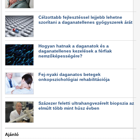
Célzottabb fejlesztéssel lejjebb lehetne
szorítani a daganatellenes gyógyszerek árát
Hogyan hatnak a daganatok és a
daganatellenes kezelések a férfiak
nemzőképességére?
Fej-nyaki daganatos betegek
onkopszichológiai rehabilitációja
Százezer feletti ultrahangvezérelt biopszia az
elmúlt több mint húsz évben
Ajánló