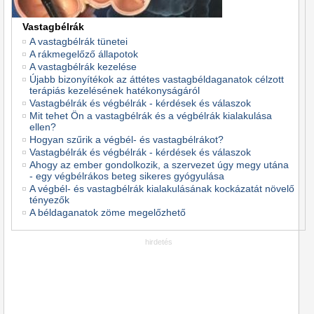
Vastagbélrák
A vastagbélrák tünetei
A rákmegelőző állapotok
A vastagbélrák kezelése
Újabb bizonyítékok az áttétes vastagbéldaganatok célzott
terápiás kezelésének hatékonyságáról
Vastagbélrák és végbélrák - kérdések és válaszok
Mit tehet Ön a vastagbélrák és a végbélrák kialakulása
ellen?
Hogyan szűrik a végbél- és vastagbélrákot?
Vastagbélrák és végbélrák - kérdések és válaszok
Ahogy az ember gondolkozik, a szervezet úgy megy utána
- egy végbélrákos beteg sikeres gyógyulása
A végbél- és vastagbélrák kialakulásának kockázatát növelő
tényezők
A béldaganatok zöme megelőzhető
hirdetés