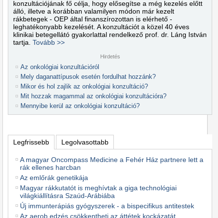
konzultációjának fő célja, hogy elősegítse a még kezelés előtt
álló, illetve a korábban valamilyen módon már kezelt
rákbetegek - OEP által finanszírozottan is elérhető -
leghatékonyabb kezelését. A konzultációt a közel 40 éves
klinikai betegellátó gyakorlattal rendelkező prof. dr. Láng István
tartja.
Tovább >>
Hirdetés
Az onkológiai konzultációról
Mely daganattípusok esetén fordulhat hozzánk?
Mikor és hol zajlik az onkológiai konzultáció?
Mit hozzak magammal az onkológiai konzultációra?
Mennyibe kerül az onkológiai konzultáció?
Legfrissebb
Legolvasottabb
A magyar Oncompass Medicine a Fehér Ház partnere lett a
rák ellenes harcban
Az emlőrák genetikája
Magyar rákkutatót is meghívtak a giga technológiai
világkiállításra Szaúd-Arábiába
Új immunterápiás gyógyszerek - a bispecifikus antitestek
Az aerob edzés csökkentheti az áttétek kockázatát