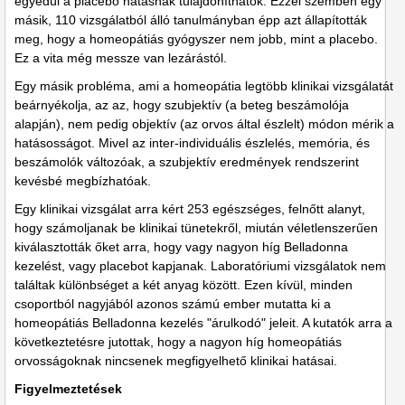
egyedül a placebo hatásnak tulajdoníthatók. Ezzel szemben egy
másik, 110 vizsgálatból álló tanulmányban épp azt állapították
meg, hogy a homeopátiás gyógyszer nem jobb, mint a placebo.
Ez a vita még messze van lezárástól.
Egy másik probléma, ami a homeopátia legtöbb klinikai vizsgálatát
beárnyékolja, az az, hogy szubjektív (a beteg beszámolója
alapján), nem pedig objektív (az orvos által észlelt) módon mérik a
hatásosságot. Mivel az inter-individuális észlelés, memória, és
beszámolók változóak, a szubjektív eredmények rendszerint
kevésbé megbízhatóak.
Egy klinikai vizsgálat arra kért 253 egészséges, felnőtt alanyt,
hogy számoljanak be klinikai tünetekről, miután véletlenszerűen
kiválasztották őket arra, hogy vagy nagyon híg Belladonna
kezelést, vagy placebot kapjanak. Laboratóriumi vizsgálatok nem
találtak különbséget a két anyag között. Ezen kívül, minden
csoportból nagyjából azonos számú ember mutatta ki a
homeopátiás Belladonna kezelés "árulkodó" jeleit. A kutatók arra a
következtetésre jutottak, hogy a nagyon híg homeopátiás
orvosságoknak nincsenek megfigyelhető klinikai hatásai.
Figyelmeztetések