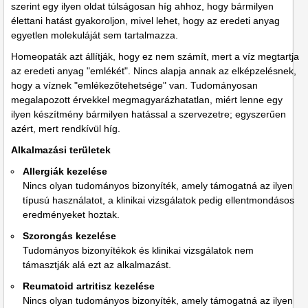
szerint egy ilyen oldat túlságosan híg ahhoz, hogy bármilyen
élettani hatást gyakoroljon, mivel lehet, hogy az eredeti anyag
egyetlen molekuláját sem tartalmazza.
Homeopaták azt állítják, hogy ez nem számít, mert a víz megtartja
az eredeti anyag "emlékét". Nincs alapja annak az elképzelésnek,
hogy a víznek "emlékezőtehetsége" van. Tudományosan
megalapozott érvekkel megmagyarázhatatlan, miért lenne egy
ilyen készítmény bármilyen hatással a szervezetre; egyszerűen
azért, mert rendkívül híg.
Alkalmazási területek
Allergiák kezelése
Nincs olyan tudományos bizonyíték, amely támogatná az ilyen
típusú használatot, a klinikai vizsgálatok pedig ellentmondásos
eredményeket hoztak.
Szorongás kezelése
Tudományos bizonyítékok és klinikai vizsgálatok nem
támasztják alá ezt az alkalmazást.
Reumatoid artritisz kezelése
Nincs olyan tudományos bizonyíték, amely támogatná az ilyen