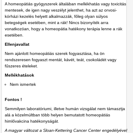
A homeopátiás gyógyszerek általában mellékhatás vagy toxicitás
mentesek, de igen nagy veszélyt jelenthet, ha azt az orvosi-
kórházi kezelés helyett alkalmazzák, főleg olyan súlyos
betegségek esetében, mint a rák! Nincs bizonyíték arra
vonatkozóan, hogy a homeopátia hatékony terápia lenne a rák
esetében.
Ellenjavallat
Nem ajánlott homeopátiás szerek fogyasztása, ha ön
rendszeresen fogyaszt mentát, kávét, teát, csokoládét vagy
fűszeres ételeket.
Mellékhatások
Nem ismertek
Fontos !
Semmilyen laboratóriumi, illetve humán vizsgálat nem támasztja
alá a közelmúltban több helyen bemutatott homeopátiás
himlővakcina hatékonyságát.
A magyar változat a Sloan-Kettering Cancer Center engedélyével