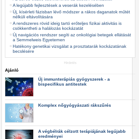
A legújabb fejlesztések a veserák kezelésében
Új, kísérleti fázisban lévő módszer a rákos daganatok műtét
nélküli eltávolítására
A rendszeres rövid ideig tartó erőteljes fizikai aktivitás is
csökkentheti a halálozás kockázatát
Új navigációs rendszer segíti az onkológiai betegek ellátását
a Semmelweis Egyetemen
Hatékony genetikai vizsgálat a prosztatarák kockázatának
becslésére
Hirdetés
Ajánló
Új immunterápiás gyógyszerek - a
bispecifikus antitestek
Komplex nőgyógyászati rákszűrés
A végbélrák célzott terápiájának legújabb
eredményei