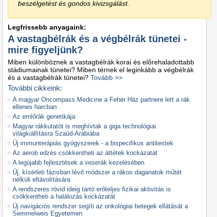
beszélgetést és gondos kivizsgálást.
Legfrissebb anyagaink:
A vastagbélrák és a végbélrák tünetei -
mire figyeljünk?
Miben különböznek a vastagbélrák korai és előrehaladottabb
stádiumainak tünetei? Miben térnek el leginkább a végbélrák
és a vastagbélrák tünetei?
Tovább >>
További cikkeink:
A magyar Oncompass Medicine a Fehér Ház partnere lett a rák
ellenes harcban
Az emlőrák genetikája
Magyar rákkutatót is meghívtak a giga technológiai
világkiállításra Szaúd-Arábiába
Új immunterápiás gyógyszerek - a bispecifikus antitestek
Az aerob edzés csökkentheti az áttétek kockázatát
A legújabb fejlesztések a veserák kezelésében
Új, kísérleti fázisban lévő módszer a rákos daganatok műtét
nélküli eltávolítására
A rendszeres rövid ideig tartó erőteljes fizikai aktivitás is
csökkentheti a halálozás kockázatát
Új navigációs rendszer segíti az onkológiai betegek ellátását a
Semmelweis Egyetemen