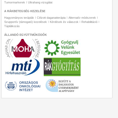
Tumormarkerek
Ultrahang vizsgálat
A RÁKBETEGSÉG KEZELÉSE
Hagyományos terápiák
Célzott daganatterápia
Alternatív módszerek
Szupportív (támogató) kezelések
Kérdések és válaszok
Rehabilitáció
Táplálkozás
ÁLLANDÓ EGYÜTTMŰKÖDŐK