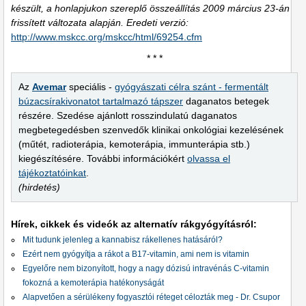
készült, a honlapjukon szereplő összeállítás 2009 március 23-án
frissített változata alapján. Eredeti verzió:
http://www.mskcc.org/mskcc/html/69254.cfm
* * *
Az
Avemar
speciális -
gyógyászati célra szánt - fermentált
búzacsírakivonatot tartalmazó tápszer
daganatos betegek
részére. Szedése ajánlott rosszindulatú daganatos
megbetegedésben szenvedők klinikai onkológiai kezelésének
(műtét, radioterápia, kemoterápia, immunterápia stb.)
kiegészítésére. További információkért
olvassa el
tájékoztatóinkat
.
(hirdetés)
Hírek, cikkek és videók az alternatív rákgyógyításról:
Mit tudunk jelenleg a kannabisz rákellenes hatásáról?
Ezért nem gyógyítja a rákot a B17-vitamin, ami nem is vitamin
Egyelőre nem bizonyított, hogy a nagy dózisú intravénás C-vitamin
fokozná a kemoterápia hatékonyságát
Alapvetően a sérülékeny fogyasztói réteget célozták meg - Dr. Csupor