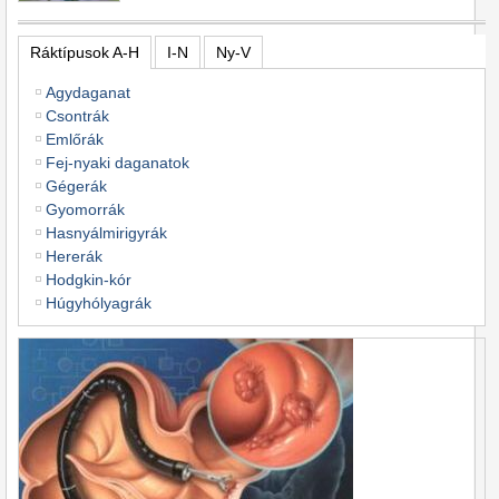
Ráktípusok A-H
I-N
Ny-V
Agydaganat
Csontrák
Emlőrák
Fej-nyaki daganatok
Gégerák
Gyomorrák
Hasnyálmirigyrák
Hererák
Hodgkin-kór
Húgyhólyagrák