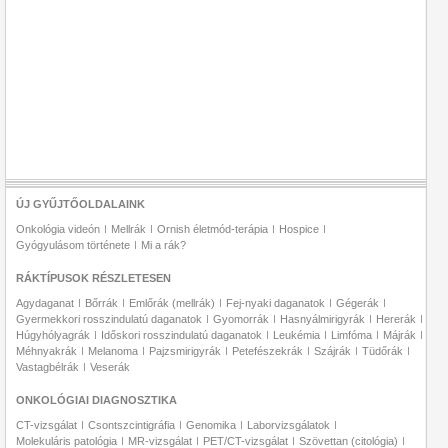
ÚJ GYŰJTŐOLDALAINK
Onkológia videón
Mellrák
Ornish életmód-terápia
Hospice
Gyógyulásom története
Mi a rák?
RÁKTÍPUSOK RÉSZLETESEN
Agydaganat
Bőrrák
Emlőrák (mellrák)
Fej-nyaki daganatok
Gégerák
Gyermekkori rosszindulatú daganatok
Gyomorrák
Hasnyálmirigyrák
Hererák
Húgyhólyagrák
Időskori rosszindulatú daganatok
Leukémia
Limfóma
Májrák
Méhnyakrák
Melanoma
Pajzsmirigyrák
Petefészekrák
Szájrák
Tüdőrák
Vastagbélrák
Veserák
ONKOLÓGIAI DIAGNOSZTIKA
CT-vizsgálat
Csontszcintigráfia
Genomika
Laborvizsgálatok
Molekuláris patológia
MR-vizsgálat
PET/CT-vizsgálat
Szövettan (citológia)