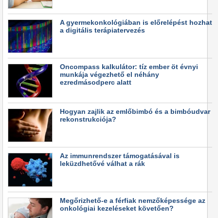
A gyermekonkológiában is előrelépést hozhat
a digitális terápiatervezés
Oncompass kalkulátor: tíz ember öt évnyi
munkája végezhető el néhány
ezredmásodperc alatt
Hogyan zajlik az emlőbimbó és a bimbóudvar
rekonstrukciója?
Az immunrendszer támogatásával is
leküzdhetővé válhat a rák
Megőrizhető-e a férfiak nemzőképessége az
onkológiai kezeléseket követően?