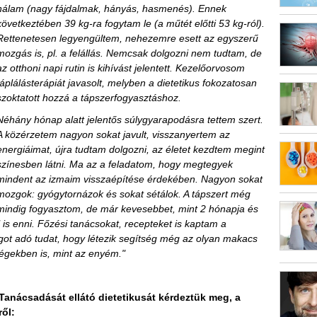
nálam (nagy fájdalmak, hányás, hasmenés). Ennek
következtében 39 kg-ra fogytam le (a műtét előtti 53 kg-ról).
Rettenetesen legyengültem, nehezemre esett az egyszerű
mozgás is, pl. a felállás. Nemcsak dolgozni nem tudtam, de
az otthoni napi rutin is kihívást jelentett. Kezelőorvosom
táplálásterápiát javasolt, melyben a dietetikus fokozatosan
szoktatott hozzá a tápszerfogyasztáshoz.
Néhány hónap alatt jelentős súlygyarapodásra tettem szert.
A közérzetem nagyon sokat javult, visszanyertem az
energiáimat, újra tudtam dolgozni, az életet kezdtem megint
színesben látni. Ma az a feladatom, hogy megtegyek
mindent az izmaim visszaépítése érdekében. Nagyon sokat
mozgok: gyógytornázok és sokat sétálok. A tápszert még
mindig fogyasztom, de már kevesebbet, mint 2 hónapja és
is enni. Főzési tanácsokat, recepteket is kaptam a
ágot adó tudat, hogy létezik segítség még az olyan makacs
égekben is, mint az enyém."
 Tanácsadását ellátó dietetikusát kérdeztük meg, a
ől: