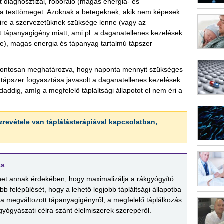
t diagnosztizál, roboráló (magas energia- és
i a testtömeget. Azoknak a betegeknek, akik nem képesek
yire a szervezetüknek szüksége lenne (vagy az
 tápanyagigény miatt, ami pl. a daganatellenes kezelések
e), magas energia és tápanyag tartalmú tápszer
i, pontosan meghatározva, hogy naponta mennyit szükséges
A tápszer fogyasztása javasolt a daganatellenes kezelések
daddig, amíg a megfelelő tápláltsági állapotot el nem éri a
evétele van táplálásterápiával kapcsolatban,
ás
ehet annak érdekében, hogy maximalizálja a rákgyógyító
b felépülését, hogy a lehető legjobb tápláltsági állapotba
 megváltozott tápanyagigényről, a megfelelő táplálkozás
, gyógyászati célra szánt élelmiszerek szerepéről.