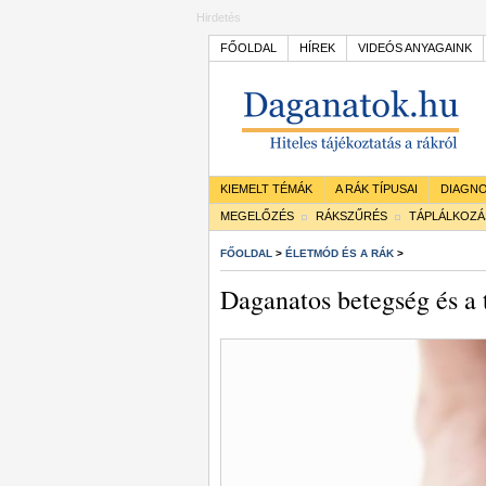
Hirdetés
FŐOLDAL
HÍREK
VIDEÓS ANYAGAINK
KIEMELT TÉMÁK
A RÁK TÍPUSAI
DIAGNO
MEGELŐZÉS
RÁKSZŰRÉS
TÁPLÁLKOZÁ
FŐOLDAL
>
ÉLETMÓD ÉS A RÁK
>
Daganatos betegség és a t