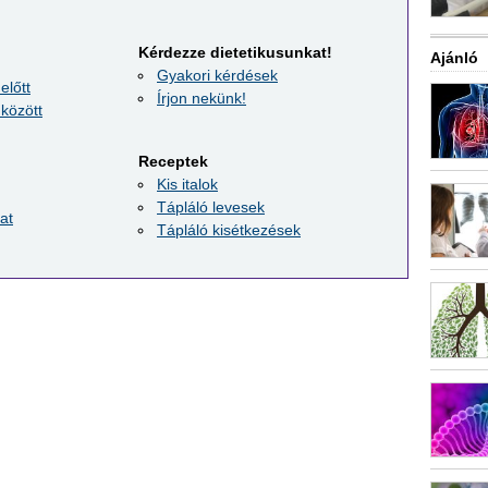
Kérdezze dietetikusunkat!
Ajánló
Gyakori kérdések
előtt
Írjon nekünk!
között
Receptek
Kis italok
Tápláló levesek
at
Tápláló kisétkezések