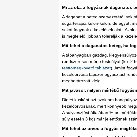
Mi az oka a fogyásnak daganatos 
A daganat a beteg szervezetétől sok t
sugárterápia külön-külön, de együtt m
sokat fogynak a kezelések alatt. Azok a
is megfelelő, jobban tolerálják a keze
Mit tehet a daganatos beteg, ha fo
A tápanyagban gazdag, kiegyensúlyozo
rendszeresen mérje testsúlyát (kb. 2 he
testtömegkövető táblázat
). Amint fogy
kezelőorvosa tápszerfogyasztást rendel
meghatározott ideig.
Mit javasol, milyen mértékű fogyás
Dietetikusként azt szoktam hangsúlyozn
kezelőorvosának, mert könnyebb megállít
A súlyvesztést általában %-os mértékbe
súly esetén 3 kg) már jelentősnek szám
Mit tehet az orvos a fogyás megfék