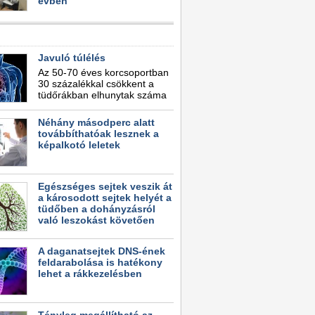
évben
Javuló túlélés
Az 50-70 éves korcsoportban
30 százalékkal csökkent a
tüdőrákban elhunytak száma
Néhány másodperc alatt
továbbíthatóak lesznek a
képalkotó leletek
Egészséges sejtek veszik át
a károsodott sejtek helyét a
tüdőben a dohányzásról
való leszokást követően
A daganatsejtek DNS-ének
feldarabolása is hatékony
lehet a rákkezelésben