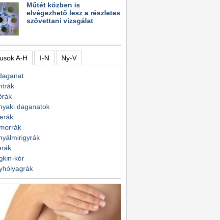
Műtét közben is
elvégezhető lesz a részletes
szövettani vizsgálat
usok A-H
I-N
Ny-V
daganat
ntrák
őrák
nyaki daganatok
erák
morrák
yálmirigyrák
erák
kin-kór
yhólyagrák