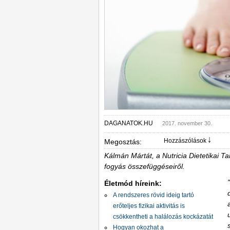
DAGANATOK.HU
2017. november 30.
Hozzászólások ￬
Megosztás:
Kálmán Mártát, a Nutricia Dietetikai T
fogyás összefüggéseiről.
Életmód híreink:
A rendszeres rövid ideig tartó
erőteljes fizikai aktivitás is
csökkentheti a halálozás kockázatát
Hogyan okozhat a