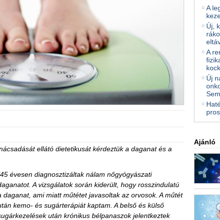
A le
kez
Új, 
ráko
eltá
A re
fizi
kock
Új n
onko
Sem
Haté
pros
Ajánló
anácsadását ellátó dietetikusát kérdeztük a daganat és a
"45 évesen diagnosztizáltak nálam nőgyógyászati
daganatot. A vizsgálatok során kiderült, hogy rosszindulatú
a daganat, ami miatt műtétet javasoltak az orvosok. A műtét
után kemo- és sugárterápiát kaptam. A belső és külső
sugárkezelések után krónikus bélpanaszok jelentkeztek