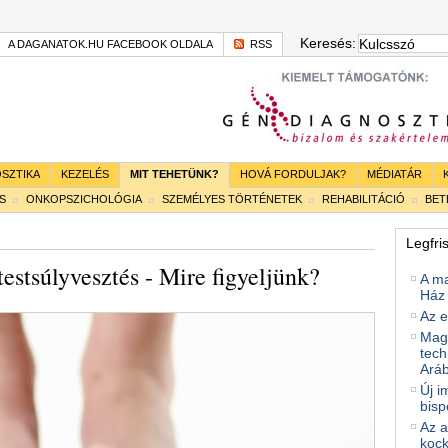
Keresés:
A DAGANATOK.HU FACEBOOK OLDALA
RSS
SZTIKA
KEZELÉS
MIT TEHETÜNK?
HOVÁ FORDULJAK?
MÉDIATÁR
S
ONKOPSZICHOLÓGIA
SZEMÉLYES TÖRTÉNETEK
REHABILITÁCIÓ
BE
Legfri
estsúlyvesztés - Mire figyeljünk?
A m
Ház 
Az e
Magy
tech
Ará
Új i
bisp
Az a
kock