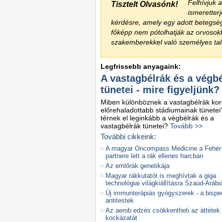
Felhívjuk 
Tisztelt Olvasónk!
ismeretter
kérdésre, amely egy adott betegsé
főképp nem pótolhatják az orvoso
szakemberekkel való személyes talá
Legfrissebb anyagaink:
A vastagbélrák és a végb
tünetei - mire figyeljünk?
Miben különböznek a vastagbélrák kor
előrehaladottabb stádiumainak tünete
térnek el leginkább a végbélrák és a
vastagbélrák tünetei?
Tovább >>
További cikkeink:
A magyar Oncompass Medicine a Fehér
partnere lett a rák ellenes harcban
Az emlőrák genetikája
Magyar rákkutatót is meghívtak a giga
technológiai világkiállításra Szaúd-Arábi
Új immunterápiás gyógyszerek - a bispec
antitestek
Az aerob edzés csökkentheti az áttétek
kockázatát