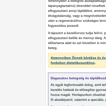
Amennyiben a betegnél alultápláltságo
tápanyagtartalmú) étrenddel növelhet
elfogyasztani annyi táplálékot, amenn
étvágytalanság, vagy a megnövekedett
után a regenerációhoz szükséges lenn
fogyasztása javasolt.
A tápszert a kezelőorvos tudja felírn
elfogyasztani belőle és mennyi ideig. 
időtartama alatt és azt követően is min
beteg.
Amennyiben Önnek kérdése és észr
forduljon dietetikusunkhoz
.
Daganatos betegség és táplálkoz
Az egyik legfontosabb dolog, amit t
kezelés hatását és elősegítse gyorsab
hozza magát. Honlapunkon olvashat a
fő akadályairól, valamint a speciális