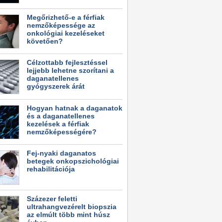
Megőrizhető-e a férfiak
nemzőképessége az
onkológiai kezeléseket
követően?
Célzottabb fejlesztéssel
lejjebb lehetne szorítani a
daganatellenes
gyógyszerek árát
Hogyan hatnak a daganatok
és a daganatellenes
kezelések a férfiak
nemzőképességére?
Fej-nyaki daganatos
betegek onkopszichológiai
rehabilitációja
Százezer feletti
ultrahangvezérelt biopszia
az elmúlt több mint húsz