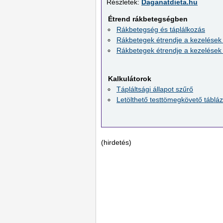
Részletek:
Daganatdieta.hu
Étrend rákbetegségben
Rákbetegség és táplálkozás
Rákbetegek étrendje a kezelések 
Rákbetegek étrendje a kezelések 
Kalkulátorok
Tápláltsági állapot szűrő
Letölthető testtömegkövető tábláz
(hirdetés)