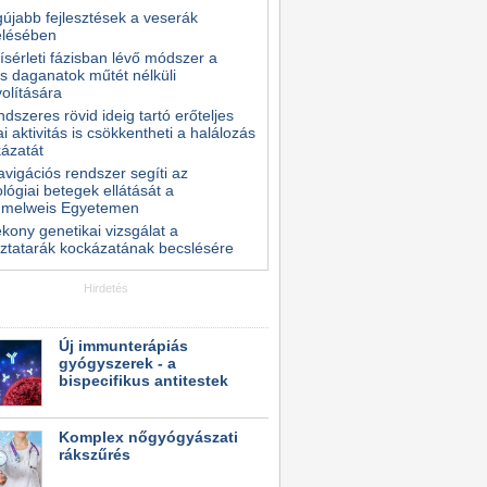
gújabb fejlesztések a veserák
elésében
kísérleti fázisban lévő módszer a
s daganatok műtét nélküli
volítására
ndszeres rövid ideig tartó erőteljes
kai aktivitás is csökkentheti a halálozás
ázatát
avigációs rendszer segíti az
lógiai betegek ellátását a
melweis Egyetemen
kony genetikai vizsgálat a
ztatarák kockázatának becslésére
Hirdetés
Új immunterápiás
gyógyszerek - a
bispecifikus antitestek
Komplex nőgyógyászati
rákszűrés