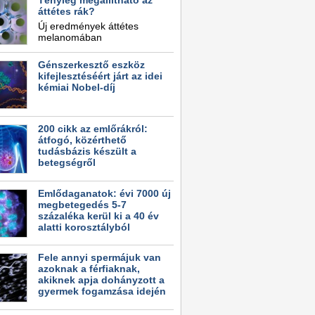
Tényleg megállítható az
áttétes rák?
Új eredmények áttétes
melanomában
Génszerkesztő eszköz
kifejlesztéséért járt az idei
kémiai Nobel-díj
200 cikk az emlőrákról:
átfogó, közérthető
tudásbázis készült a
betegségről
Emlődaganatok: évi 7000 új
megbetegedés 5-7
százaléka kerül ki a 40 év
alatti korosztályból
Fele annyi spermájuk van
azoknak a férfiaknak,
akiknek apja dohányzott a
gyermek fogamzása idején