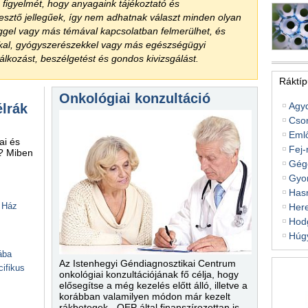
a figyelmét, hogy anyagaink tájékoztató és
jesztő jellegűek, így nem adhatnak választ minden olyan
ggel vagy más témával kapcsolatban felmerülhet, és
kkal, gyógyszerészekkel vagy más egészségügyi
lkozást, beszélgetést és gondos kivizsgálást.
Ráktíp
Onkológiai konzultáció
Agy
élrák
Cso
Eml
ai és
Fej-
i? Miben
Gég
Gyo
Hasn
 Ház
Her
Hodg
Húg
ába
Az Istenhegyi Géndiagnosztikai Centrum
ifikus
onkológiai konzultációjának fő célja, hogy
elősegítse a még kezelés előtt álló, illetve a
korábban valamilyen módon már kezelt
rákbetegek - OEP által finanszírozottan is