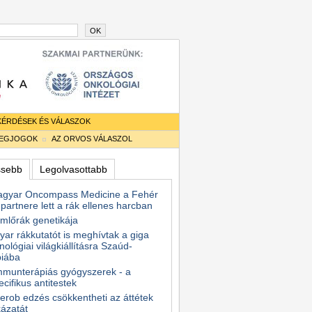
OK
KÉRDÉSEK ÉS VÁLASZOK
TEGJOGOK
AZ ORVOS VÁLASZOL
ssebb
Legolvasottabb
agyar Oncompass Medicine a Fehér
partnere lett a rák ellenes harcban
mlőrák genetikája
ar rákkutatót is meghívtak a giga
nológiai világkiállításra Szaúd-
biába
mmunterápiás gyógyszerek - a
ecifikus antitestek
erob edzés csökkentheti az áttétek
ázatát