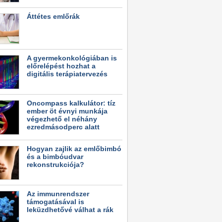
Áttétes emlőrák
A gyermekonkológiában is
előrelépést hozhat a
digitális terápiatervezés
Oncompass kalkulátor: tíz
ember öt évnyi munkája
végezhető el néhány
ezredmásodperc alatt
Hogyan zajlik az emlőbimbó
és a bimbóudvar
rekonstrukciója?
Az immunrendszer
támogatásával is
leküzdhetővé válhat a rák