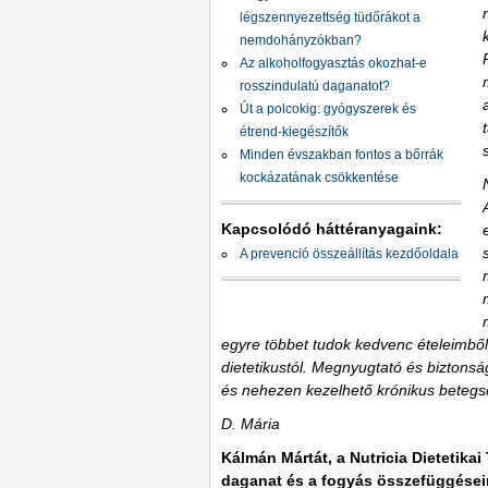
légszennyezettség tüdőrákot a
nemdohányzókban?
Az alkoholfogyasztás okozhat-e
rosszindulatú daganatot?
Út a polcokig: gyógyszerek és
étrend-kiegészítők
Minden évszakban fontos a bőrrák
kockázatának csökkentése
Kapcsolódó háttéranyagaink:
A prevenció összeállítás kezdőoldala
egyre többet tudok kedvenc ételeimből 
dietetikustól. Megnyugtató és biztons
és nehezen kezelhető krónikus betegs
D. Mária
Kálmán Mártát, a Nutricia Dietetikai
daganat és a fogyás összefüggéseir