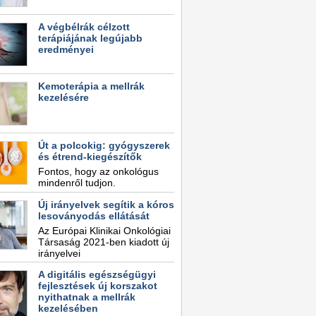
A végbélrák célzott
terápiájának legújabb
eredményei
Kemoterápia a mellrák
kezelésére
Út a polcokig: gyógyszerek
és étrend-kiegészítők
Fontos, hogy az onkológus
mindenről tudjon.
Új irányelvek segítik a kóros
lesoványodás ellátását
Az Európai Klinikai Onkológiai
Társaság 2021-ben kiadott új
irányelvei
A digitális egészségügyi
fejlesztések új korszakot
nyithatnak a mellrák
kezelésében