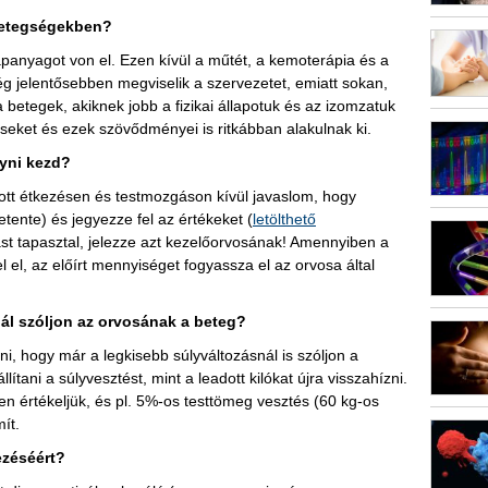
betegségekben?
ápanyagot von el. Ezen kívül a műtét, a kemoterápia és a
ég jelentősebben megviselik a szervezetet, emiatt sokan,
 betegek, akiknek jobb a fizikai állapotuk és az izomzatuk
léseket és ezek szövődményei is ritkábban alakulnak ki.
gyni kezd?
tt étkezésen és testmozgáson kívül javaslom, hogy
tente) és jegyezze fel az értékeket (
letölthető
ást tapasztal, jelezze azt kezelőorvosának! Amennyiben a
 el, az előírt mennyiséget fogyassza el az orvosa által
nál szóljon az orvosának a beteg?
i, hogy már a legkisebb súlyváltozásnál is szóljon a
ani a súlyvesztést, mint a leadott kilókat újra visszahízni.
n értékeljük, és pl. 5%-os testtömeg vesztés (60 kg-os
ít.
ezéséért?