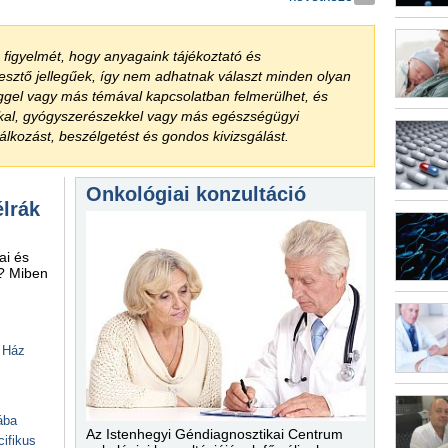
a figyelmét, hogy anyagaink tájékoztató és
jesztő jellegűek, így nem adhatnak választ minden olyan
ggel vagy más témával kapcsolatban felmerülhet, és
kkal, gyógyszerészekkel vagy más egészségügyi
lkozást, beszélgetést és gondos kivizsgálást.
Onkológiai konzultáció
élrák
ai és
i? Miben
 Ház
ába
Az Istenhegyi Géndiagnosztikai Centrum
ifikus