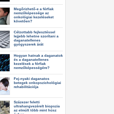
Megőrizhető-e a férfiak
nemzőképessége az
onkológiai kezeléseket
követően?
Célzottabb fejlesztéssel
lejjebb lehetne szorítani a
daganatellenes
gyógyszerek árát
Hogyan hatnak a daganatok
és a daganatellenes
kezelések a férfiak
nemzőképességére?
Fej-nyaki daganatos
betegek onkopszichológiai
rehabilitációja
Százezer feletti
ultrahangvezérelt biopszia
az elmúlt több mint húsz