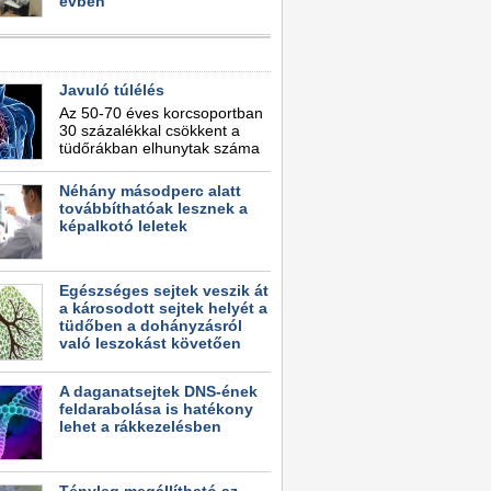
évben
Javuló túlélés
Az 50-70 éves korcsoportban
30 százalékkal csökkent a
tüdőrákban elhunytak száma
Néhány másodperc alatt
továbbíthatóak lesznek a
képalkotó leletek
Egészséges sejtek veszik át
a károsodott sejtek helyét a
tüdőben a dohányzásról
való leszokást követően
A daganatsejtek DNS-ének
feldarabolása is hatékony
lehet a rákkezelésben