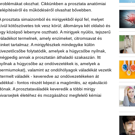
problémákat okozhat. Cikkünkben a prosztata anatómiai
felépítéséről és működéséről olvashat bővebben.
A prosztata simaizomból és mirigyekből épül fel, melyet
kívül kötőszövetes tok vesz körül; állománya két oldalsó és
egy középső lebenyre osztható. A mirigyek nyúlós, tejszerű
váladékot termelnek, amely enzimeket, citromsavat és
cinket tartalmaz. A mirigyfészkek mindegyike külön
kivezetőcsőbe folytatódik, amelyek a húgycsőbe nyílnak,
mégpedig annak a prosztatán áthaladó szakaszán. Itt
nyílnak a húgycsőbe az ondóvezetékek is, amelyek a
(spermiumokat), valamint az ondóhólyagok váladékát vezetik
l termelt váladék - keveredve az ondóvezetékeken át
adékkal - fontos részét képezi a magömlés, az ejakuláció
ónak. A prosztataváladék keveredik a többi mirigy
hímivarsejtek életéhez és mozgásához megfelelő kémiai