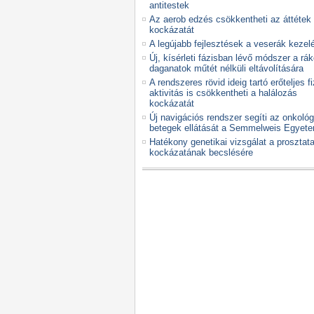
antitestek
Az aerob edzés csökkentheti az áttétek
kockázatát
A legújabb fejlesztések a veserák keze
Új, kísérleti fázisban lévő módszer a rá
daganatok műtét nélküli eltávolítására
A rendszeres rövid ideig tartó erőteljes fi
aktivitás is csökkentheti a halálozás
kockázatát
Új navigációs rendszer segíti az onkológ
betegek ellátását a Semmelweis Egyet
Hatékony genetikai vizsgálat a prosztat
kockázatának becslésére