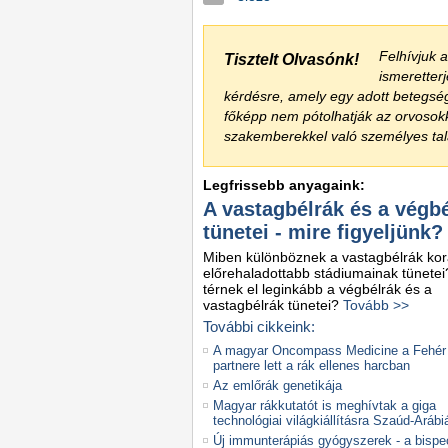
Felhívjuk 
Tisztelt Olvasónk!
ismeretter
kérdésre, amely egy adott betegsé
főképp nem pótolhatják az orvoso
szakemberekkel való személyes talá
Legfrissebb anyagaink:
A vastagbélrák és a végb
tünetei - mire figyeljünk?
Miben különböznek a vastagbélrák kor
előrehaladottabb stádiumainak tünete
térnek el leginkább a végbélrák és a
vastagbélrák tünetei?
Tovább >>
További cikkeink:
A magyar Oncompass Medicine a Fehér
partnere lett a rák ellenes harcban
Az emlőrák genetikája
Magyar rákkutatót is meghívtak a giga
technológiai világkiállításra Szaúd-Arábi
Új immunterápiás gyógyszerek - a bispec