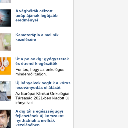
A végbélrák célzott
terápiájának legújabb
eredményei
Kemoterápia a mellrák
kezelésére
Út a polcokig: gyógyszerek
és étrend-kiegészítők
Fontos, hogy az onkológus
mindenről tudjon.
Új irányelvek segítik a kóros
lesoványodás ellátását
Az Európai Klinikai Onkológiai
Társaság 2021-ben kiadott új
irányelvei
A digitális egészségügyi
fejlesztések új korszakot
nyithatnak a mellrák
kezelésében