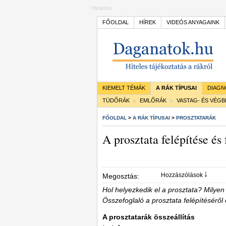
Hirdetés
FŐOLDAL
HÍREK
VIDEÓS ANYAGAINK
KIEMELT TÉMÁK
A RÁK TÍPUSAI
DIAGN
TÜDŐRÁK
EMLŐRÁK
VASTAG- ÉS VÉG
FŐOLDAL
>
A RÁK TÍPUSAI
>
PROSZTATARÁK
A prosztata felépítése és
Hozzászólások ￬
Megosztás:
Hol helyezkedik el a prosztata? Mily
Összefoglaló a prosztata felépítéséről é
A prosztatarák összeállítás