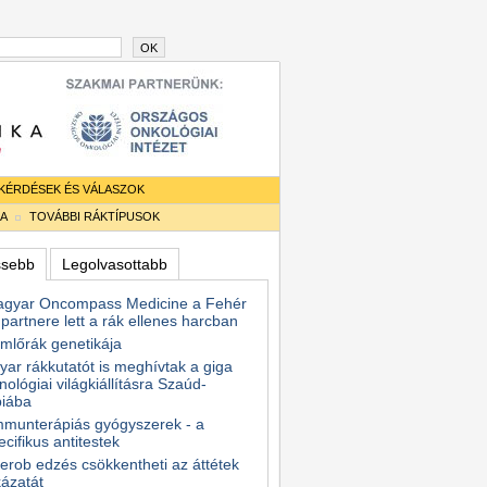
OK
KÉRDÉSEK ÉS VÁLASZOK
IA
TOVÁBBI RÁKTÍPUSOK
ssebb
Legolvasottabb
agyar Oncompass Medicine a Fehér
partnere lett a rák ellenes harcban
mlőrák genetikája
ar rákkutatót is meghívtak a giga
nológiai világkiállításra Szaúd-
biába
mmunterápiás gyógyszerek - a
ecifikus antitestek
erob edzés csökkentheti az áttétek
ázatát