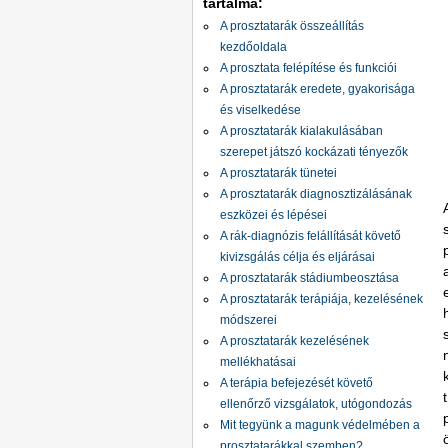
tartalma:
A prosztatarák összeállítás
kezdőoldala
A prosztata felépítése és funkciói
A prosztatarák eredete, gyakorisága
és viselkedése
A prosztatarák kialakulásában
szerepet játszó kockázati tényezők
A prosztatarák tünetei
A prosztatarák diagnosztizálásának
eszközei és lépései
A rák-diagnózis felállítását követő
kivizsgálás célja és eljárásai
A prosztatarák stádiumbeosztása
A prosztatarák terápiája, kezelésének
módszerei
A prosztatarák kezelésének
mellékhatásai
A terápia befejezését követő
ellenőrző vizsgálatok, utógondozás
Mit tegyünk a magunk védelmében a
prosztatarákkal szemben?