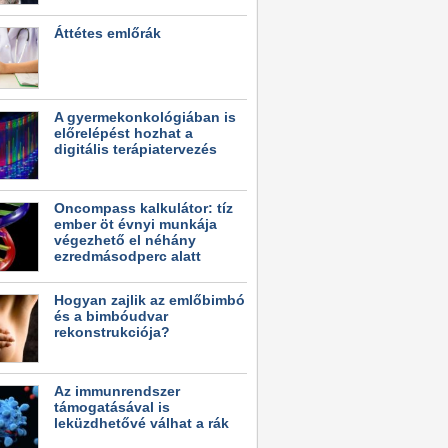
Áttétes emlőrák
A gyermekonkológiában is
előrelépést hozhat a
digitális terápiatervezés
Oncompass kalkulátor: tíz
ember öt évnyi munkája
végezhető el néhány
ezredmásodperc alatt
Hogyan zajlik az emlőbimbó
és a bimbóudvar
rekonstrukciója?
Az immunrendszer
támogatásával is
leküzdhetővé válhat a rák