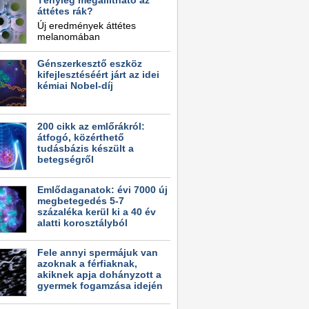
Tényleg megállítható az
áttétes rák?
Új eredmények áttétes
melanomában
Génszerkesztő eszköz
kifejlesztéséért járt az idei
kémiai Nobel-díj
200 cikk az emlőrákról:
átfogó, közérthető
tudásbázis készült a
betegségről
Emlődaganatok: évi 7000 új
megbetegedés 5-7
százaléka kerül ki a 40 év
alatti korosztályból
Fele annyi spermájuk van
azoknak a férfiaknak,
akiknek apja dohányzott a
gyermek fogamzása idején