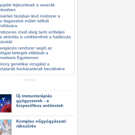
gújabb fejlesztések a veserák
elésében
kísérleti fázisban lévő módszer a
s daganatok műtét nélküli
volítására
ndszeres rövid ideig tartó erőteljes
kai aktivitás is csökkentheti a halálozás
ázatát
avigációs rendszer segíti az
lógiai betegek ellátását a
melweis Egyetemen
kony genetikai vizsgálat a
ztatarák kockázatának becslésére
Hirdetés
Új immunterápiás
gyógyszerek - a
bispecifikus antitestek
Komplex nőgyógyászati
rákszűrés