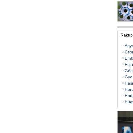
Ráktíp
Agy
Cso
Eml
Fej-
Gég
Gyo
Hasn
Her
Hodg
Húg