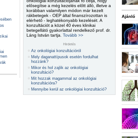
onkológiai konzultációjának fő célja, hogy
elősegítse a még kezelés előtt álló, illetve a
korábban valamilyen módon már kezelt
rákbetegek - OEP által finanszírozottan is
Ajánló
lésében
elérhető - leghatékonyabb kezelését. A
konzultációt a közel 40 éves klinikai
kos
betegellátó gyakorlattal rendelkező prof. dr.
Láng István tartja.
Tovább >>
zikai
Hirdetés
Az onkológiai konzultációról
iai
emen
Mely daganattípusok esetén fordulhat
hozzánk?
arák
Mikor és hol zajlik az onkológiai
konzultáció?
Mit hozzak magammal az onkológiai
konzultációra?
Mennyibe kerül az onkológiai konzultáció?