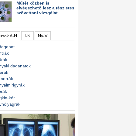
Műtét közben is
elvégezhető lesz a részletes
szövettani vizsgálat
usok A-H
I-N
Ny-V
daganat
ntrák
őrák
nyaki daganatok
erák
morrák
yálmirigyrák
erák
kin-kór
yhólyagrák