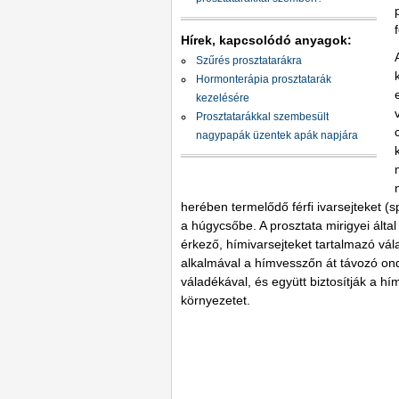
Hírek, kapcsolódó anyagok:
Szűrés prosztatarákra
Hormonterápia prosztatarák
kezelésére
Prosztatarákkal szembesült
nagypapák üzentek apák napjára
herében termelődő férfi ivarsejteket 
a húgycsőbe. A prosztata mirigyei álta
érkező, hímivarsejteket tartalmazó vál
alkalmával a hímvesszőn át távozó ond
váladékával, és együtt biztosítják a 
környezetet.