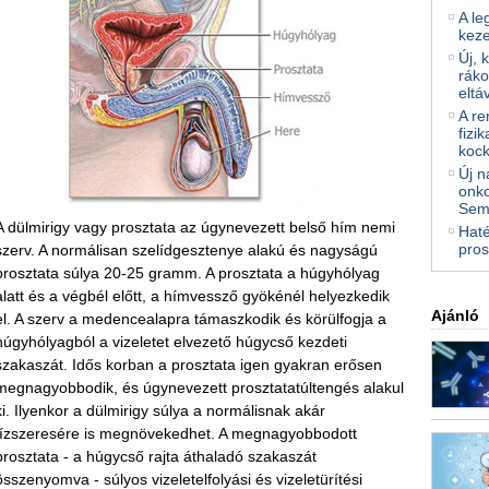
A le
kez
Új, 
ráko
eltá
A re
fizi
kock
Új n
onko
Sem
A dülmirigy vagy prosztata az úgynevezett belső hím nemi
Haté
pros
szerv. A normálisan szelídgesztenye alakú és nagyságú
prosztata súlya 20-25 gramm. A prosztata a húgyhólyag
alatt és a végbél előtt, a hímvessző gyökénél helyezkedik
Ajánló
el. A szerv a medencealapra támaszkodik és körülfogja a
húgyhólyagból a vizeletet elvezető húgycső kezdeti
szakaszát. Idős korban a prosztata igen gyakran erősen
megnagyobbodik, és úgynevezett prosztatatúltengés alakul
ki. Ilyenkor a dülmirigy súlya a normálisnak akár
tízszeresére is megnövekedhet. A megnagyobbodott
prosztata - a húgycső rajta áthaladó szakaszát
összenyomva - súlyos vizeletelfolyási és vizeletürítési