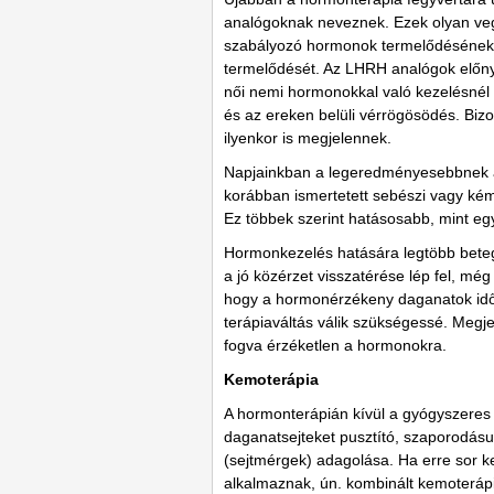
analógoknak neveznek. Ezek olyan veg
szabályozó hormonok termelődésének g
termelődését. Az LHRH analógok előnye
női nemi hormonokkal való kezelésnél
és az ereken belüli vérrögösödés. Biz
ilyenkor is megjelennek.
Napjainkban a legeredményesebbnek az 
korábban ismertetett sebészi vagy kémi
Ez többek szerint hatásosabb, mint egy
Hormonkezelés hatására legtöbb betegn
a jó közérzet visszatérése lép fel, mé
hogy a hormonérzékeny daganatok időv
terápiaváltás válik szükségessé. Megj
fogva érzéketlen a hormonokra.
Kemoterápia
A hormonterápián kívül a gyógyszeres
daganatsejteket pusztító, szaporodásu
(sejtmérgek) adagolása. Ha erre sor ke
alkalmaznak, ún. kombinált kemoterápi