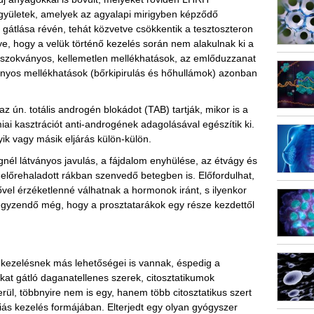
yületek, amelyek az agyalapi mirigyben képződő
átlása révén, tehát közvetve csökkentik a tesztoszteron
, hogy a velük történő kezelés során nem alakulnak ki a
 szokványos, kellemetlen mellékhatások, az emlőduzzanat
onyos mellékhatások (bőrkipirulás és hőhullámok) azonban
ún. totális androgén blokádot (TAB) tartják, mikor is a
ai kasztrációt anti-androgének adagolásával egészítik ki.
ik vagy másik eljárás külön-külön.
él látványos javulás, a fájdalom enyhülése, az étvágy és
g előrehaladott rákban szenvedő betegben is. Előfordulhat,
el érzéketlenné válhatnak a hormonok iránt, s ilyenkor
egyzendő még, hogy a prosztatarákok egy része kezdettől
 kezelésnek más lehetőségei is vannak, éspedig a
kat gátló daganatellenes szerek, citosztatikumok
rül, többnyire nem is egy, hanem több citosztatikus szert
ás kezelés formájában. Elterjedt egy olyan gyógyszer