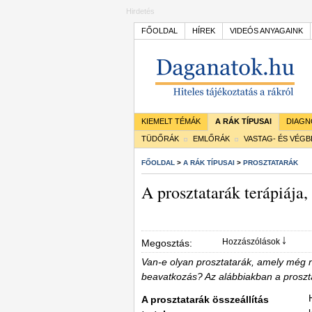
Hirdetés
FŐOLDAL
HÍREK
VIDEÓS ANYAGAINK
KIEMELT TÉMÁK
A RÁK TÍPUSAI
DIAGN
TÜDŐRÁK
EMLŐRÁK
VASTAG- ÉS VÉG
FŐOLDAL
>
A RÁK TÍPUSAI
>
PROSZTATARÁK
A prosztatarák terápiája
Hozzászólások ￬
Megosztás:
Van-e olyan prosztatarák, amely még n
beavatkozás? Az alábbiakban a proszta
A prosztatarák összeállítás