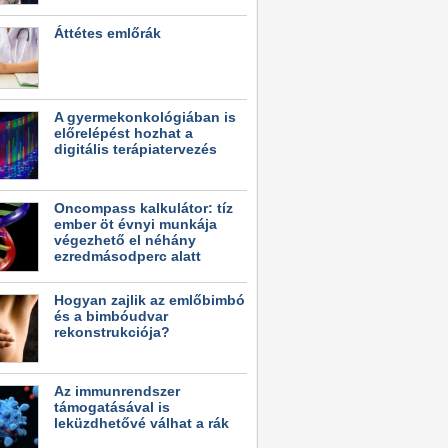
Áttétes emlőrák
A gyermekonkológiában is
előrelépést hozhat a
digitális terápiatervezés
Oncompass kalkulátor: tíz
ember öt évnyi munkája
végezhető el néhány
ezredmásodperc alatt
Hogyan zajlik az emlőbimbó
és a bimbóudvar
rekonstrukciója?
Az immunrendszer
támogatásával is
leküzdhetővé válhat a rák