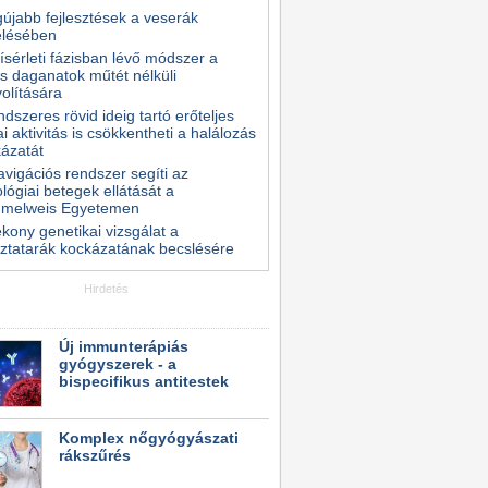
gújabb fejlesztések a veserák
elésében
kísérleti fázisban lévő módszer a
s daganatok műtét nélküli
volítására
ndszeres rövid ideig tartó erőteljes
kai aktivitás is csökkentheti a halálozás
ázatát
avigációs rendszer segíti az
lógiai betegek ellátását a
melweis Egyetemen
kony genetikai vizsgálat a
ztatarák kockázatának becslésére
Hirdetés
Új immunterápiás
gyógyszerek - a
bispecifikus antitestek
Komplex nőgyógyászati
rákszűrés