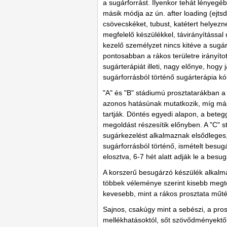
a sugárforrást. Ilyenkor tehát lényegé
másik módja az ún. after loading (ejts
csövecskéket, tubust, katétert helyezn
megfelelő készülékkel, távirányítással 
kezelő személyzet nincs kitéve a sug
pontosabban a rákos területre irányítot
sugárterápiát illeti, nagy előnye, hog
sugárforrásból történő sugárterápia kó
"A" és "B" stádiumú prosztatarákban a
azonos hatásúnak mutatkozik, míg más
tartják. Döntés egyedi alapon, a beteg
megoldást részesítik előnyben. A "C" 
sugárkezelést alkalmaznak elsődleges,
sugárforrásból történő, ismételt besu
elosztva, 6-7 hét alatt adják le a besu
A korszerű besugárzó készülék alkalmaz
többek véleménye szerint kisebb meg
kevesebb, mint a rákos prosztata műtét
Sajnos, csakúgy mint a sebészi, a pr
mellékhatásoktól, sőt szövődményektő