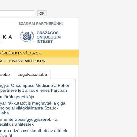
OK
KÉRDÉSEK ÉS VÁLASZOK
IA
TOVÁBBI RÁKTÍPUSOK
ssebb
Legolvasottabb
agyar Oncompass Medicine a Fehér
partnere lett a rák ellenes harcban
mlőrák genetikája
ar rákkutatót is meghívtak a giga
nológiai világkiállításra Szaúd-
biába
mmunterápiás gyógyszerek - a
ecifikus antitestek
erob edzés csökkentheti az áttétek
ázatát