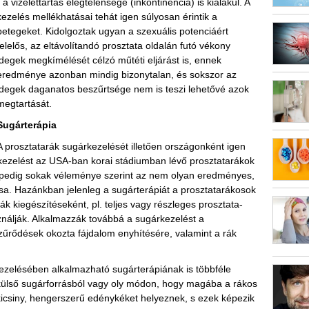
- a vizelettartás elégtelensége (inkontinencia) is kialakul. A
kezelés mellékhatásai tehát igen súlyosan érintik a
betegeket. Kidolgoztak ugyan a szexuális potenciáért
felelős, az eltávolítandó prosztata oldalán futó vékony
idegek megkímélését célzó műtéti eljárást is, ennek
eredménye azonban mindig bizonytalan, és sokszor az
idegek daganatos beszűrtsége nem is teszi lehetővé azok
megtartását.
Sugárterápia
A prosztatarák sugárkezelését illetően országonként igen
árkezelést az USA-ban korai stádiumban lévő prosztatarákok
, pedig sokak véleménye szerint az nem olyan eredményes,
ítása. Hazánkban jelenleg a sugárterápiát a prosztatarákosok
 kiegészítéseként, pl. teljes vagy részleges prosztata-
ználják. Alkalmazzák továbbá a sugárkezelést a
zűrődések okozta fájdalom enyhítésére, valamint a rák
ezelésében alkalmazható sugárterápiának is többféle
külső sugárforrásból vagy oly módon, hogy magába a rákos
icsiny, hengerszerű edénykéket helyeznek, s ezek képezik