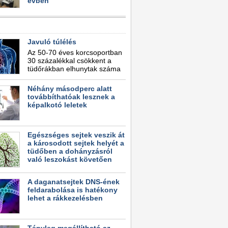
évben
Javuló túlélés
Az 50-70 éves korcsoportban
30 százalékkal csökkent a
tüdőrákban elhunytak száma
Néhány másodperc alatt
továbbíthatóak lesznek a
képalkotó leletek
Egészséges sejtek veszik át
a károsodott sejtek helyét a
tüdőben a dohányzásról
való leszokást követően
A daganatsejtek DNS-ének
feldarabolása is hatékony
lehet a rákkezelésben