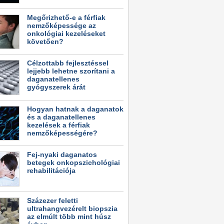
Megőrizhető-e a férfiak
nemzőképessége az
onkológiai kezeléseket
követően?
Célzottabb fejlesztéssel
lejjebb lehetne szorítani a
daganatellenes
gyógyszerek árát
Hogyan hatnak a daganatok
és a daganatellenes
kezelések a férfiak
nemzőképességére?
Fej-nyaki daganatos
betegek onkopszichológiai
rehabilitációja
Százezer feletti
ultrahangvezérelt biopszia
az elmúlt több mint húsz