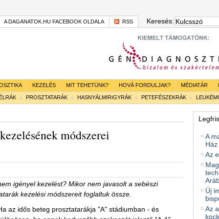
Keresés:
A DAGANATOK.HU FACEBOOK OLDALA
RSS
OSZTIKA
KEZELÉS
MIT TEHETÜNK?
HOVÁ FORDULJAK?
MÉDIATÁR
BÉLRÁK
PROSZTATARÁK
HASNYÁLMIRIGYRÁK
PETEFÉSZEKRÁK
LEUKÉM
Legfri
, kezelésének módszerei
A m
Ház 
Az e
Magy
tech
Ará
em igényel kezelést? Mikor nem javasolt a sebészi
Új i
tarák kezelési módszereit foglaltuk össze.
bisp
Az a
Ha az idős beteg prosztatarákja "A" stádiumban - és
kock