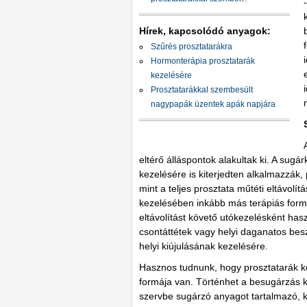
Hírek, kapcsolódó anyagok:
Szűrés prosztatarákra
Hormonterápia prosztatarák
kezelésére
Prosztatarákkal szembesült
nagypapák üzentek apák napjára
eltérő álláspontok alakultak ki. A sug
kezelésére is kiterjedten alkalmazzák
mint a teljes prosztata műtéti eltávol
kezelésében inkább más terápiás formák
eltávolítást követő utókezelésként has
csontáttétek vagy helyi daganatos bes
helyi kiújulásának kezelésére.
Hasznos tudnunk, hogy prosztatarák k
formája van. Történhet a besugárzás 
szervbe sugárzó anyagot tartalmazó, k