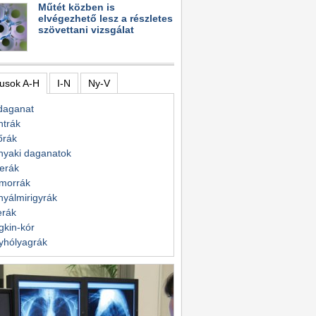
Műtét közben is
elvégezhető lesz a részletes
szövettani vizsgálat
usok A-H
I-N
Ny-V
daganat
ntrák
őrák
nyaki daganatok
erák
morrák
yálmirigyrák
erák
kin-kór
yhólyagrák