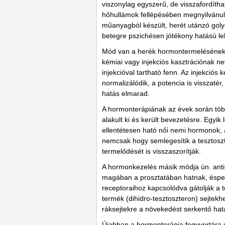
viszonylag egyszerű, de visszafordítha
hőhullámok fellépésében megnyilvánuló
műanyagból készült, herét utánzó goly
betegre pszichésen jótékony hatású le
Mód van a herék hormontermelésének gy
kémiai vagy injekciós kasztrációnak n
injekcióval tartható fenn. Az injekció
normalizálódik, a potencia is visszaté
hatás elmarad.
A hormonterápiának az évek során tö
alakult ki és került bevezetésre. Egyik
ellentétesen ható női nemi hormonok, 
nemcsak hogy semlegesítik a tesztos
termelődését is visszaszorítják.
A hormonkezelés másik módja ún. ant
magában a prosztatában hatnak, éspe
receptoraihoz kapcsolódva gátolják a t
termék (dihidro-tesztoszteron) sejtek
ráksejtekre a növekedést serkentő hatá
Újabban a hormonterápia fegyvertára 