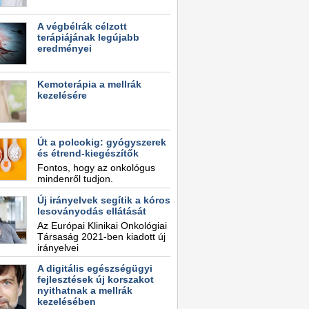
A végbélrák célzott
terápiájának legújabb
eredményei
Kemoterápia a mellrák
kezelésére
Út a polcokig: gyógyszerek
és étrend-kiegészítők
Fontos, hogy az onkológus
mindenről tudjon.
Új irányelvek segítik a kóros
lesoványodás ellátását
Az Európai Klinikai Onkológiai
Társaság 2021-ben kiadott új
irányelvei
A digitális egészségügyi
fejlesztések új korszakot
nyithatnak a mellrák
kezelésében