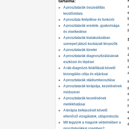
tartalma:
A prosztatarák összeállítás
kezdőoldala
A prosztata felépítése és funkciói
A prosztatarák eredete, gyakorisága
és viselkedése
A prosztatarák kialakulásában
szerepet játszó kockázati tényezők
A prosztatarák tünetei
A prosztatarák diagnosztizálásának
eszközei és lépései
A rák-diagnózis felállítását követő
kivizsgálás célja és eljárásai
A prosztatarák stádiumbeosztása
A prosztatarák terápiája, kezelésének
módszerei
A prosztatarák kezelésének
mellékhatásai
A terápia befejezését követő
ellenőrző vizsgálatok, utógondozás
Mit tegyünk a magunk védelmében a
prosztatarákkal szemben?