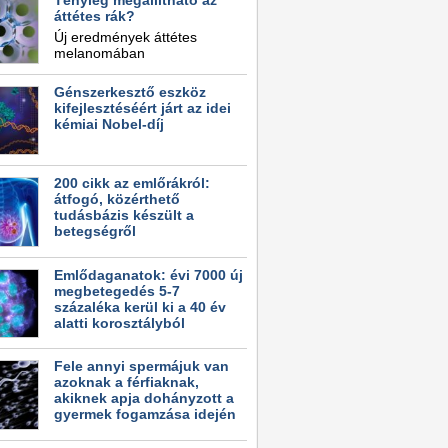
Tényleg megállítható az
áttétes rák?
Új eredmények áttétes
melanomában
Génszerkesztő eszköz
kifejlesztéséért járt az idei
kémiai Nobel-díj
200 cikk az emlőrákról:
átfogó, közérthető
tudásbázis készült a
betegségről
Emlődaganatok: évi 7000 új
megbetegedés 5-7
százaléka kerül ki a 40 év
alatti korosztályból
Fele annyi spermájuk van
azoknak a férfiaknak,
akiknek apja dohányzott a
gyermek fogamzása idején