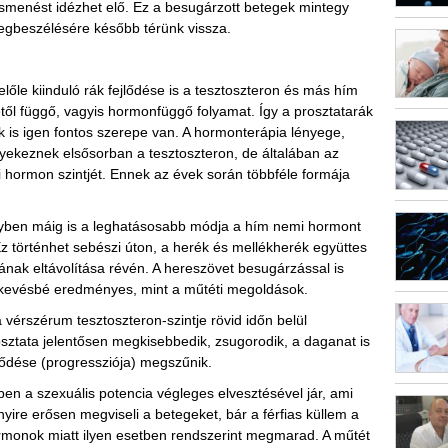
hasmenést idézhet elő. Ez a besugárzott betegek mintegy
egbeszélésére később térünk vissza.
lőle kiinduló rák fejlődése is a tesztoszteron és más hím
ől függő, vagyis hormonfüggő folyamat. Így a prosztatarák
is igen fontos szerepe van. A hormonterápia lényege,
yekeznek elsősorban a tesztoszteron, de általában az
hormon szintjét. Ennek az évek során többféle formája
gyben máig is a leghatásosabb módja a hím nemi hormont
 Ez történhet sebészi úton, a herék és mellékherék együttes
mának eltávolítása révén. A hereszövet besugárzással is
t kevésbé eredményes, mint a műtéti megoldások.
 a vérszérum tesztoszteron-szintje rövid időn belül
osztata jelentősen megkisebbedik, zsugorodik, a daganat is
jlődése (progressziója) megszűnik.
en a szexuális potencia végleges elvesztésével jár, ami
nyire erősen megviseli a betegeket, bár a férfias küllem a
rmonok miatt ilyen esetben rendszerint megmarad. A műtét