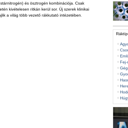
ustárnitrogén) és ösztrogén kombinációja. Csak
tén kivételesen ritkán kerül sor. Új szerek klinikai
jlik a világ több vezető rákkutató intézetében.
Ráktíp
Agy
Cso
Eml
Fej-
Gég
Gyo
Hasn
Her
Hodg
Húg