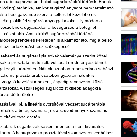
ben a besugárzás ún. belső sugárforrásból történik. Ennek
d: lóding) technika, amikor sugárzó anyagot nem tartalmazó
ek a besugárzandó szerv, a célterület közelébe és
utólag töltik fel sugárzó anyaggal azokat. Ily módon a
árveszélynek, ugyanakkor a besugárzás a betegnél
t, célzottabb. Ami a külső sugárforrásból történő
y járóbeteg rendelés keretében is alkalmazható, míg a belső
rházi tartózkodást tesz szükségessé.
 sebészi és sugárterápia sokak véleménye szerint közel
ok a prosztata műtéti eltávolítását eredményesebbnek
gel együtt történhet. Nálunk azonban rendszerint a sebészi
stádiumú prosztatarák esetében gyakran nálunk is
 vagy fő kezelési módként, éspedig rendszerint külső
gárzásokat. A szükséges sugárdózist kisebb adagokra
gárzandó területre.
ásával, pl. a lineáris gyorsítóval végzett sugárterápia
terhelés a beteg számára, és a szövődmények száma is
i eltávolítása esetén.
osztatarák sugárkezelése sem mentes a nem kívánatos
l sem. A besugárzás a prosztatával szomszédos végbélben