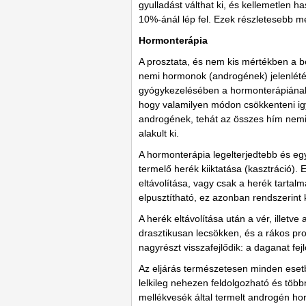
gyulladást válthat ki, és kellemetlen 
10%-ánál lép fel. Ezek részletesebb m
Hormonterápia
A prosztata, és nem kis mértékben a be
nemi hormonok (androgének) jelenlétét
gyógykezelésében a hormonterápiának 
hogy valamilyen módon csökkenteni ig
androgének, tehát az összes hím nemi 
alakult ki.
A hormonterápia legelterjedtebb és e
termelő herék kiiktatása (kasztráció).
eltávolítása, vagy csak a herék tartal
elpusztítható, ez azonban rendszerin
A herék eltávolítása után a vér, illetve
drasztikusan lecsökken, és a rákos pr
nagyrészt visszafejlődik: a daganat fe
Az eljárás természetesen minden esetb
lelkileg nehezen feldolgozható és több
mellékvesék által termelt androgén ho