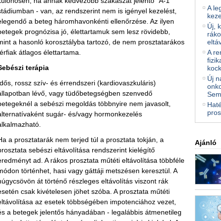
különösen, ha annak kedvezőbb szakaszát jelentő "A-1"
A le
stádiumban - van, az rendszerint nem is igényel kezelést,
kez
elegendő a beteg háromhavonkénti ellenőrzése. Az ilyen
Új, 
betegek prognózisa jó, élettartamuk sem lesz rövidebb,
ráko
mint a hasonló korosztályba tartozó, de nem prosztatarákos
eltá
férfiak átlagos élettartama.
A re
fizi
Sebészi terápia
kock
Új n
Idős, rossz szív- és érrendszeri (kardiovaszkuláris)
onko
állapotban lévő, vagy tüdőbetegségben szenvedő
Sem
betegeknél a sebészi megoldás többnyire nem javasolt,
Haté
pros
alternatívaként sugár- és/vagy hormonkezelés
alkalmazható.
Ha a prosztatarák nem terjed túl a prosztata tokján, a
Ajánló
prosztata sebészi eltávolítása rendszerint kielégítő
eredményt ad. A rákos prosztata műtéti eltávolítása többféle
módon történhet, hasi vagy gáttáji metszésen keresztül. A
húgycsövön át történő részleges eltávolítás viszont rák
esetén csak kivételesen jöhet szóba. A prosztata műtéti
eltávolítása az esetek többségében impotenciához vezet,
és a betegek jelentős hányadában - legalábbis átmenetileg