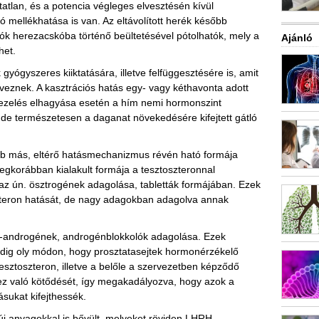
tatlan, és a potencia végleges elvesztésén kívül
 mellékhatása is van. Az eltávolított herék később
ók herezacskóba történő beültetésével pótolhatók, mely a
Ajánló
het.
ógyszeres kiiktatására, illetve felfüggesztésére is, amit
eveznek. A kasztrációs hatás egy- vagy kéthavonta adott
s kezelés elhagyása esetén a hím nemi hormonszint
r, de természetesen a daganat növekedésére kifejtett gátló
bb más, eltérő hatásmechanizmus révén ható formája
 legkorábban kialakult formája a tesztoszteronnal
az ún. ösztrogének adagolása, tabletták formájában. Ezek
zteron hatását, de nagy adagokban adagolva annak
i-androgének, androgénblokkolók adagolása. Ezek
dig oly módon, hogy prosztatasejtek hormonérzékelő
esztoszteron, illetve a belőle a szervezetben képződő
hez való kötődését, így megakadályozva, hogy azok a
sukat kifejthessék.
új anyagokkal is bővült, melyeket röviden LHRH