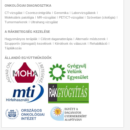
ONKOLÓGIAI DIAGNOSZTIKA
CT-vizsgálat
Csontszcintigráfia
Genomika
Laborvizsgálatok
Molekuláris patológia
MR-vizsgálat
PET/CT-vizsgálat
Szövettan (citológia)
Tumormarkerek
Ultrahang vizsgálat
A RÁKBETEGSÉG KEZELÉSE
Hagyományos terápiák
Célzott daganatterápia
Alternatív módszerek
Szupportív (támogató) kezelések
Kérdések és válaszok
Rehabilitáció
Táplálkozás
ÁLLANDÓ EGYÜTTMŰKÖDŐK