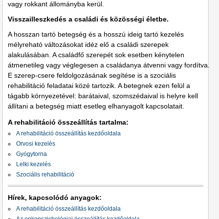
vagy rokkant állományba kerül.
Visszailleszkedés a családi és közösségi életbe.
A hosszan tartó betegség és a hosszú ideig tartó kezelés
mélyreható változásokat idéz elő a családi szerepek
alakulásában. A családfő szerepét sok esetben kénytelen
átmenetileg vagy véglegesen a családanya átvenni vagy fordítva.
E szerep-csere feldolgozásának segítése is a szociális
rehabilitáció feladatai közé tartozik. A betegnek ezen felül a
tágabb környezetével: barátaival, szomszédaival is helyre kell
állítani a betegség miatt esetleg elhanyagolt kapcsolatait.
A rehabilitáció összeállítás tartalma:
A rehabilitáció összeállítás kezdőoldala
Orvosi kezelés
Gyógytorna
Lelki kezelés
Szociális rehabilitáció
Hírek, kapcsolódó anyagok:
A rehabilitáció összeállítás kezdőoldala