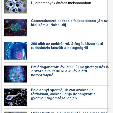
Új eredmények áttétes melanomában
Génszerkesztő eszköz kifejlesztéséért járt az
idei kémiai Nobel-díj
200 cikk az emlőrákról: átfogó, közérthető
tudásbázis készült a betegségről
Emlődaganatok: évi 7000 új megbetegedés 5-
7 százaléka kerül ki a 40 év alatti
korosztályból
Fele annyi spermájuk van azoknak a
férfiaknak, akiknek apja dohányzott a
gyermek fogamzása idején
Műtét közben is elvégezhető lesz a részletes