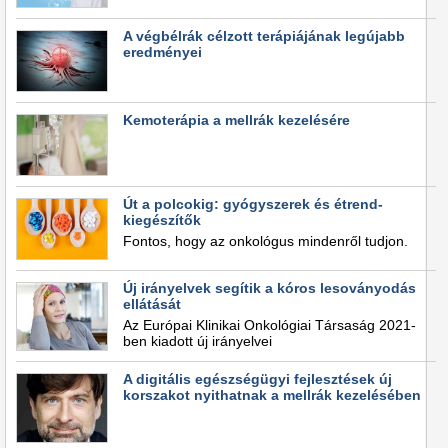
A végbélrák célzott terápiájának legújabb
eredményei
Kemoterápia a mellrák kezelésére
Út a polcokig: gyógyszerek és étrend-
kiegészítők
Fontos, hogy az onkológus mindenről tudjon.
Új irányelvek segítik a kóros lesoványodás
ellátását
Az Európai Klinikai Onkológiai Társaság 2021-
ben kiadott új irányelvei
A digitális egészségügyi fejlesztések új
korszakot nyithatnak a mellrák kezelésében