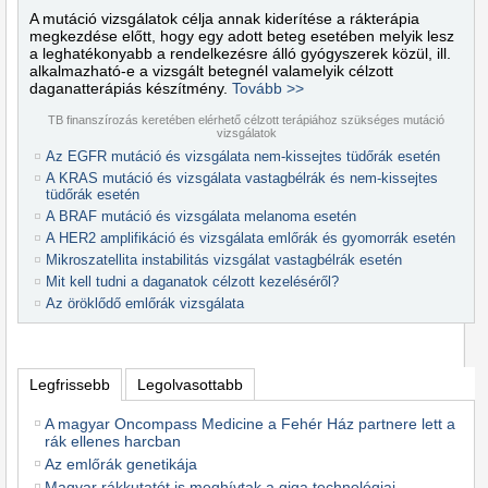
A mutáció vizsgálatok célja annak kiderítése a rákterápia
megkezdése előtt, hogy egy adott beteg esetében melyik lesz
a leghatékonyabb a rendelkezésre álló gyógyszerek közül, ill.
alkalmazható-e a vizsgált betegnél valamelyik célzott
daganatterápiás készítmény.
Tovább >>
TB finanszírozás keretében elérhető célzott terápiához szükséges mutáció
vizsgálatok
Az EGFR mutáció és vizsgálata nem-kissejtes tüdőrák esetén
A KRAS mutáció és vizsgálata vastagbélrák és nem-kissejtes
tüdőrák esetén
A BRAF mutáció és vizsgálata melanoma esetén
A HER2 amplifikáció és vizsgálata emlőrák és gyomorrák esetén
Mikroszatellita instabilitás vizsgálat vastagbélrák esetén
Mit kell tudni a daganatok célzott kezeléséről?
Az öröklődő emlőrák vizsgálata
Legfrissebb
Legolvasottabb
A magyar Oncompass Medicine a Fehér Ház partnere lett a
rák ellenes harcban
Az emlőrák genetikája
Magyar rákkutatót is meghívtak a giga technológiai