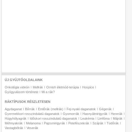
ÚJ GYŰJTŐOLDALAINK
Onkológia videón
Mellrák
Ornish életmód-terápia
Hospice
Gyógyulásom története
Mi a rák?
RÁKTÍPUSOK RÉSZLETESEN
Agydaganat
Bőrrák
Emlőrák (mellrák)
Fej-nyaki daganatok
Gégerák
Gyermekkori rosszindulatú daganatok
Gyomorrák
Hasnyálmirigyrák
Hererák
Húgyhólyagrák
Időskori rosszindulatú daganatok
Leukémia
Limfóma
Májrák
Méhnyakrák
Melanoma
Pajzsmirigyrák
Petefészekrák
Szájrák
Tüdőrák
Vastagbélrák
Veserák