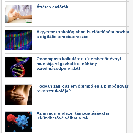
Áttétes emlőrák
A gyermekonkológiában is előrelépést hozhat
a digitális terápiatervezés
Oncompass kalkulátor: tíz ember öt évnyi
munkája végezhető el néhány
ezredmásodperc alatt
Hogyan zajlik az emlőbimbó és a bimbóudvar
rekonstrukciója?
Az immunrendszer támogatásával is
leküzdhetővé válhat a rák