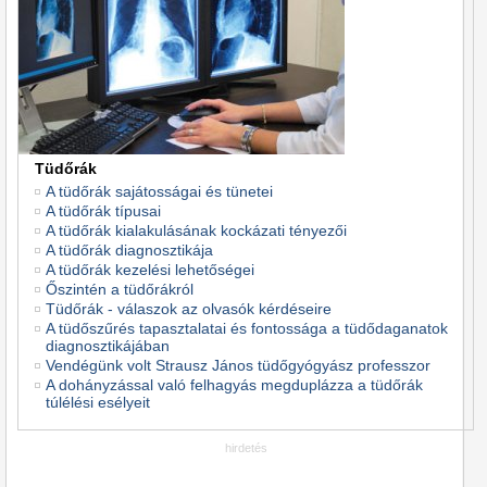
Tüdőrák
A tüdőrák sajátosságai és tünetei
A tüdőrák típusai
A tüdőrák kialakulásának kockázati tényezői
A tüdőrák diagnosztikája
A tüdőrák kezelési lehetőségei
Őszintén a tüdőrákról
Tüdőrák - válaszok az olvasók kérdéseire
A tüdőszűrés tapasztalatai és fontossága a tüdődaganatok
diagnosztikájában
Vendégünk volt Strausz János tüdőgyógyász professzor
A dohányzással való felhagyás megduplázza a tüdőrák
túlélési esélyeit
hirdetés