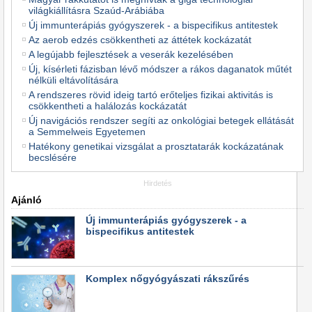
világkiállításra Szaúd-Arábiába
Új immunterápiás gyógyszerek - a bispecifikus antitestek
Az aerob edzés csökkentheti az áttétek kockázatát
A legújabb fejlesztések a veserák kezelésében
Új, kísérleti fázisban lévő módszer a rákos daganatok műtét
nélküli eltávolítására
A rendszeres rövid ideig tartó erőteljes fizikai aktivitás is
csökkentheti a halálozás kockázatát
Új navigációs rendszer segíti az onkológiai betegek ellátását
a Semmelweis Egyetemen
Hatékony genetikai vizsgálat a prosztatarák kockázatának
becslésére
Hirdetés
Ajánló
Új immunterápiás gyógyszerek - a
bispecifikus antitestek
Komplex nőgyógyászati rákszűrés