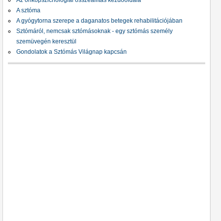
Az onkopszichológiai összeállítás kezdőoldala
A sztóma
A gyógytorna szerepe a daganatos betegek rehabilitációjában
Sztómáról, nemcsak sztómásoknak - egy sztómás személy
szemüvegén keresztül
Gondolatok a Sztómás Világnap kapcsán