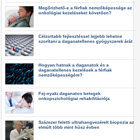
Megőrizhető-e a férfiak nemzőképessége az
onkológiai kezeléseket követően?
Célzottabb fejlesztéssel lejjebb lehetne
szorítani a daganatellenes gyógyszerek árát
Hogyan hatnak a daganatok és a
daganatellenes kezelések a férfiak
nemzőképességére?
Fej-nyaki daganatos betegek
onkopszichológiai rehabilitációja
Százezer feletti ultrahangvezérelt biopszia az
elmúlt több mint húsz évben