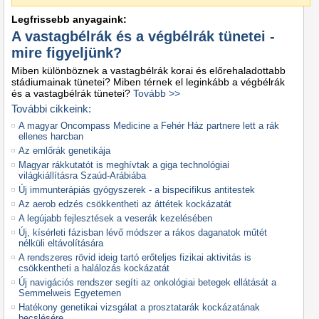
Legfrissebb anyagaink:
A vastagbélrák és a végbélrák tünetei -
mire figyeljünk?
Miben különböznek a vastagbélrák korai és előrehaladottabb
stádiumainak tünetei? Miben térnek el leginkább a végbélrák
és a vastagbélrák tünetei?
Tovább >>
További cikkeink:
A magyar Oncompass Medicine a Fehér Ház partnere lett a rák
ellenes harcban
Az emlőrák genetikája
Magyar rákkutatót is meghívtak a giga technológiai
világkiállításra Szaúd-Arábiába
Új immunterápiás gyógyszerek - a bispecifikus antitestek
Az aerob edzés csökkentheti az áttétek kockázatát
A legújabb fejlesztések a veserák kezelésében
Új, kísérleti fázisban lévő módszer a rákos daganatok műtét
nélküli eltávolítására
A rendszeres rövid ideig tartó erőteljes fizikai aktivitás is
csökkentheti a halálozás kockázatát
Új navigációs rendszer segíti az onkológiai betegek ellátását a
Semmelweis Egyetemen
Hatékony genetikai vizsgálat a prosztatarák kockázatának
becslésére