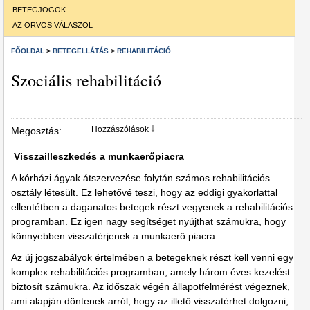
BETEGJOGOK
AZ ORVOS VÁLASZOL
FŐOLDAL
>
BETEGELLÁTÁS
>
REHABILITÁCIÓ
Szociális rehabilitáció
Hozzászólások ￬
Megosztás:
Visszailleszkedés a munkaerőpiacra
A kórházi ágyak átszervezése folytán számos rehabilitációs
osztály létesült. Ez lehetővé teszi, hogy az eddigi gyakorlattal
ellentétben a daganatos betegek részt vegyenek a rehabilitációs
programban. Ez igen nagy segítséget nyújthat számukra, hogy
könnyebben visszatérjenek a munkaerő piacra.
Az új jogszabályok értelmében a betegeknek részt kell venni egy
komplex rehabilitációs programban, amely három éves kezelést
biztosít számukra. Az időszak végén állapotfelmérést végeznek,
ami alapján döntenek arról, hogy az illető visszatérhet dolgozni,