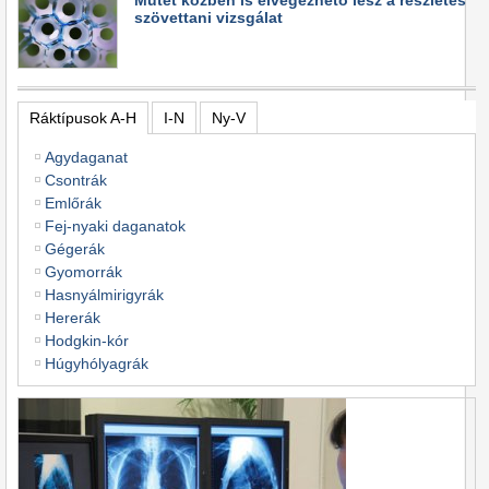
szövettani vizsgálat
Ráktípusok A-H
I-N
Ny-V
Agydaganat
Csontrák
Emlőrák
Fej-nyaki daganatok
Gégerák
Gyomorrák
Hasnyálmirigyrák
Hererák
Hodgkin-kór
Húgyhólyagrák