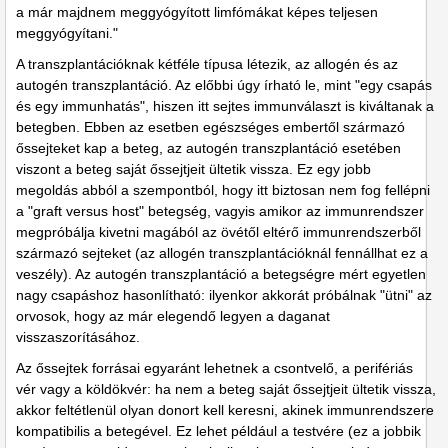
a már majdnem meggyógyított limfómákat képes teljesen
meggyógyítani."
A transzplantációknak kétféle típusa létezik, az allogén és az
autogén transzplantáció. Az előbbi úgy írható le, mint "egy csapás
és egy immunhatás", hiszen itt sejtes immunválaszt is kiváltanak a
betegben. Ebben az esetben egészséges embertől származó
őssejteket kap a beteg, az autogén transzplantáció esetében
viszont a beteg saját őssejtjeit ültetik vissza. Ez egy jobb
megoldás abból a szempontból, hogy itt biztosan nem fog fellépni
a "graft versus host" betegség, vagyis amikor az immunrendszer
megpróbálja kivetni magából az övétől eltérő immunrendszerből
származó sejteket (az allogén transzplantációknál fennállhat ez a
veszély). Az autogén transzplantáció a betegségre mért egyetlen
nagy csapáshoz hasonlítható: ilyenkor akkorát próbálnak "ütni" az
orvosok, hogy az már elegendő legyen a daganat
visszaszorításához.
Az őssejtek forrásai egyaránt lehetnek a csontvelő, a perifériás
vér vagy a köldökvér: ha nem a beteg saját őssejtjeit ültetik vissza,
akkor feltétlenül olyan donort kell keresni, akinek immunrendszere
kompatibilis a betegével. Ez lehet például a testvére (ez a jobbik