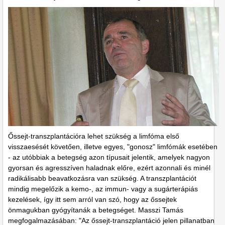
Őssejt-transzplantációra lehet szükség a limfóma első
visszaesését követően, illetve egyes, "gonosz" limfómák esetében
- az utóbbiak a betegség azon típusait jelentik, amelyek nagyon
gyorsan és agresszíven haladnak előre, ezért azonnali és minél
radikálisabb beavatkozásra van szükség. A transzplantációt
mindig megelőzik a kemo-, az immun- vagy a sugárterápiás
kezelések, így itt sem arról van szó, hogy az őssejtek
önmagukban gyógyítanák a betegséget. Masszi Tamás
megfogalmazásában: "Az őssejt-transzplantáció jelen pillanatban