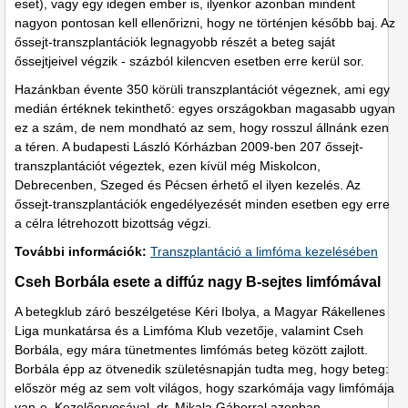
eset), vagy egy idegen ember is, ilyenkor azonban mindent
nagyon pontosan kell ellenőrizni, hogy ne történjen később baj. Az
őssejt-transzplantációk legnagyobb részét a beteg saját
őssejtjeivel végzik - százból kilencven esetben erre kerül sor.
Hazánkban évente 350 körüli transzplantációt végeznek, ami egy
medián értéknek tekinthető: egyes országokban magasabb ugyan
ez a szám, de nem mondható az sem, hogy rosszul állnánk ezen
a téren. A budapesti László Kórházban 2009-ben 207 őssejt-
transzplantációt végeztek, ezen kívül még Miskolcon,
Debrecenben, Szeged és Pécsen érhető el ilyen kezelés. Az
őssejt-transzplantációk engedélyezését minden esetben egy erre
a célra létrehozott bizottság végzi.
További információk:
Transzplantáció a limfóma kezelésében
Cseh Borbála esete a diffúz nagy B-sejtes limfómával
A betegklub záró beszélgetése Kéri Ibolya, a Magyar Rákellenes
Liga munkatársa és a Limfóma Klub vezetője, valamint Cseh
Borbála, egy mára tünetmentes limfómás beteg között zajlott.
Borbála épp az ötvenedik születésnapján tudta meg, hogy beteg:
először még az sem volt világos, hogy szarkómája vagy limfómája
van-e. Kezelőorvosával, dr. Mikala Gáborral azonban