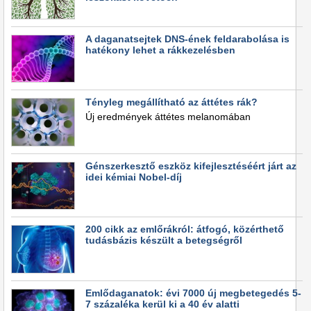
A daganatsejtek DNS-ének feldarabolása is
hatékony lehet a rákkezelésben
Tényleg megállítható az áttétes rák?
Új eredmények áttétes melanomában
Génszerkesztő eszköz kifejlesztéséért járt az
idei kémiai Nobel-díj
200 cikk az emlőrákról: átfogó, közérthető
tudásbázis készült a betegségről
Emlődaganatok: évi 7000 új megbetegedés 5-
7 százaléka kerül ki a 40 év alatti