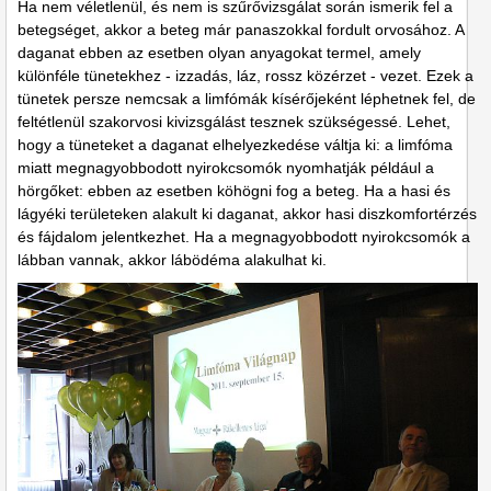
Ha nem véletlenül, és nem is szűrővizsgálat során ismerik fel a
betegséget, akkor a beteg már panaszokkal fordult orvosához. A
daganat ebben az esetben olyan anyagokat termel, amely
különféle tünetekhez - izzadás, láz, rossz közérzet - vezet. Ezek a
tünetek persze nemcsak a limfómák kísérőjeként léphetnek fel, de
feltétlenül szakorvosi kivizsgálást tesznek szükségessé. Lehet,
hogy a tüneteket a daganat elhelyezkedése váltja ki: a limfóma
miatt megnagyobbodott nyirokcsomók nyomhatják például a
hörgőket: ebben az esetben köhögni fog a beteg. Ha a hasi és
lágyéki területeken alakult ki daganat, akkor hasi diszkomfortérzés
és fájdalom jelentkezhet. Ha a megnagyobbodott nyirokcsomók a
lábban vannak, akkor lábödéma alakulhat ki.