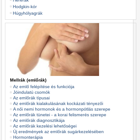
Hererák
Hodgkin-kór
Húgyhólyagrák
Mellrák (emlőrák)
Az emlő felépítése és funkciója
Jóindulatú csomók
Az emlőrák típusai
Az emlőrák kialakulásának kockázati tényezői
A női nemi hormonok és a hormonpótlás szerepe
Az emlőrák tünetei - a korai felismerés szerepe
Az emlőrák diagnosztikája
Az emlőrák kezelési lehetőségei
Új eredmények az emlőrák sugárkezelésében
Hormonterápia