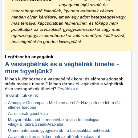
anyagaink tájékoztató és
ismeretterjesztő jellegűek, így nem adhatnak választ
minden olyan kérdésre, amely egy adott betegséggel vagy
más témával kapcsolatban felmerülhet, és főképp nem
pótolhatják az orvosokkal, gyógyszerészekkel vagy más
egészségügyi szakemberekkel való személyes találkozást,
beszélgetést és gondos kivizsgálást.
Legfrissebb anyagaink:
A vastagbélrák és a végbélrák tünetei -
mire figyeljünk?
Miben különböznek a vastagbélrák korai és előrehaladottabb
stádiumainak tünetei? Miben térnek el leginkább a végbélrák
és a vastagbélrák tünetei?
Tovább >>
További cikkeink:
A magyar Oncompass Medicine a Fehér Ház partnere lett a rák
ellenes harcban
Az emlőrák genetikája
Magyar rákkutatót is meghívtak a giga technológiai
világkiállításra Szaúd-Arábiába
Új immunterápiás gyógyszerek - a bispecifikus antitestek
Az aerob edzés csökkentheti az áttétek kockázatát