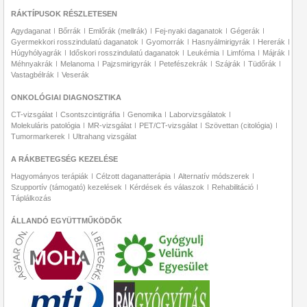
RÁKTÍPUSOK RÉSZLETESEN
Agydaganat
Bőrrák
Emlőrák (mellrák)
Fej-nyaki daganatok
Gégerák
Gyermekkori rosszindulatú daganatok
Gyomorrák
Hasnyálmirigyrák
Hererák
Húgyhólyagrák
Időskori rosszindulatú daganatok
Leukémia
Limfóma
Májrák
Méhnyakrák
Melanoma
Pajzsmirigyrák
Petefészekrák
Szájrák
Tüdőrák
Vastagbélrák
Veserák
ONKOLÓGIAI DIAGNOSZTIKA
CT-vizsgálat
Csontszcintigráfia
Genomika
Laborvizsgálatok
Molekuláris patológia
MR-vizsgálat
PET/CT-vizsgálat
Szövettan (citológia)
Tumormarkerek
Ultrahang vizsgálat
A RÁKBETEGSÉG KEZELÉSE
Hagyományos terápiák
Célzott daganatterápia
Alternatív módszerek
Szupportív (támogató) kezelések
Kérdések és válaszok
Rehabilitáció
Táplálkozás
ÁLLANDÓ EGYÜTTMŰKÖDŐK