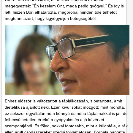
megegyeztek: "Én kezelem Önt, maga pedig gyógyul." És így is
lett, hiszen Bori elhatározta, megpróbál minden tőle telhetőt
megtenni azért, hogy kigyógyuljon betegségéből.
Ehhez először is változtatott a táplálkozásán, s betartotta, amit
dietetikusa ajánlott neki. Ezen kívül sokat mozgott: mint mondta,
ez sokszor egyáltalán nem könnyű és néha fájdalmakkal is jár, de
felbecsülhetetlen értékű a gyógyulás és a jó közérzet
szempontjából. És főleg, sokkal fontosabb, mint a különféle, a rák
ellen árult csodaszereket szedni folyamatosan. Borbála naponta