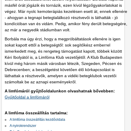
másfél órát jógázik és tornázik, ezen kívül légzőgyakorlatokat is
végez. Már nyolc kemoterápiás kezelésen esett át, ennek ellenére
- ahogyan a tegnapi betegtalálkozó résztvevői is láthatták - jó
kondícióban van és vidám. Pedig, amikor fény derült betegségére,
az már a negyedik stádiumban volt.
Borbála ma úgy érzi, hogy a megpróbáltatások ellenére is igen
sokat kapott ettől a betegségtől: sok segítőkész emberrel
ismerkedett meg, és rengeteg támogatást kapott, többek között
Kéri Ibolyától is, a Limfóma Klub vezetőjétől. A Klub Budapesten
kívül még három másik városban létezik, Szegeden, Pécsen és
Debrecenben; a beszélgetést követően élő körkapcsolást is
láthattak a résztvevők, amelyen a vidéki betegklubok vezetői
számoltak be az aznapi eseményekről.
A limfómáról gyűjtőoldalunkon olvashatnak bővebben:
Gyűjtőoldal a limfómáról
A limfóma összeállítás tartalma:
A limfóma összeállítás kezdőoldala
A nyirokrendszer