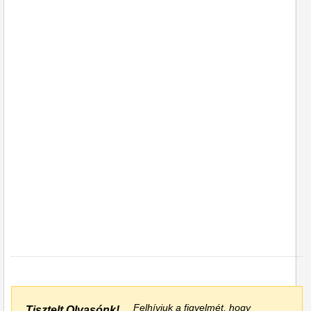
Felhívjuk a figyelmét, hogy
Tisztelt Olvasónk!