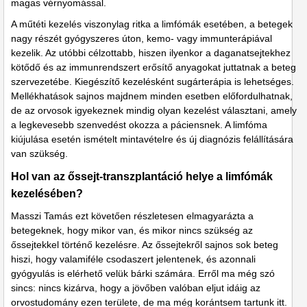
magas vérnyomással.
A műtéti kezelés viszonylag ritka a limfómák esetében, a betegek
nagy részét gyógyszeres úton, kemo- vagy immunterápiával
kezelik. Az utóbbi célzottabb, hiszen ilyenkor a daganatsejtekhez
kötődő és az immunrendszert erősítő anyagokat juttatnak a beteg
szervezetébe. Kiegészítő kezelésként sugárterápia is lehetséges.
Mellékhatások sajnos majdnem minden esetben előfordulhatnak,
de az orvosok igyekeznek mindig olyan kezelést választani, amely
a legkevesebb szenvedést okozza a páciensnek. A limfóma
kiújulása esetén ismételt mintavételre és új diagnózis felállítására
van szükség.
Hol van az őssejt-transzplantáció helye a limfómák
kezelésében?
Masszi Tamás ezt követően részletesen elmagyarázta a
betegeknek, hogy mikor van, és mikor nincs szükség az
őssejtekkel történő kezelésre. Az őssejtekről sajnos sok beteg
hiszi, hogy valamiféle csodaszert jelentenek, és azonnali
gyógyulás is elérhető velük bárki számára. Erről ma még szó
sincs: nincs kizárva, hogy a jövőben valóban eljut idáig az
orvostudomány ezen területe, de ma még korántsem tartunk itt.