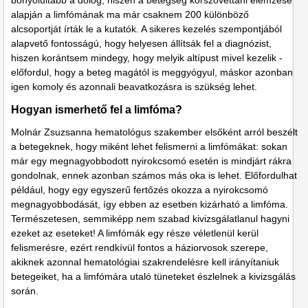
bonyolultabb a dolog, hiszen a betegség kórszövettani elemzése
alapján a limfómának ma már csaknem 200 különböző
alcsoportját írták le a kutatók. A sikeres kezelés szempontjából
alapvető fontosságú, hogy helyesen állítsák fel a diagnózist,
hiszen korántsem mindegy, hogy melyik altípust mivel kezelik -
előfordul, hogy a beteg magától is meggyógyul, máskor azonban
igen komoly és azonnali beavatkozásra is szükség lehet.
Hogyan ismerhető fel a limfóma?
Molnár Zsuzsanna hematológus szakember elsőként arról beszélt
a betegeknek, hogy miként lehet felismerni a limfómákat: sokan
már egy megnagyobbodott nyirokcsomó esetén is mindjárt rákra
gondolnak, ennek azonban számos más oka is lehet. Előfordulhat
például, hogy egy egyszerű fertőzés okozza a nyirokcsomó
megnagyobbodását, így ebben az esetben kizárható a limfóma.
Természetesen, semmiképp nem szabad kivizsgálatlanul hagyni
ezeket az eseteket! A limfómák egy része véletlenül kerül
felismerésre, ezért rendkívül fontos a háziorvosok szerepe,
akiknek azonnal hematológiai szakrendelésre kell irányítaniuk
betegeiket, ha a limfómára utaló tüneteket észlelnek a kivizsgálás
során.