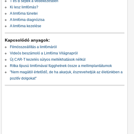
T és B sejtek a védekezésben
Ki lesz limfómás?
A limfóma tünetei
A limfóma diagnózisa
A limfóma kezelése
Kapcsolódó anyagok:
Filmösszeállítás a limfómáról
Videós beszámoló a Limfóma Világnapról
Új CAR-T kezelés súlyos mellékhatások nélkül
Ritka típusú limfómával függhetnek össze a mellimplantátumok
"Nem magától értetődő, de ha akarjuk, észrevehetjük az életünkben a
pozitív dolgokat"