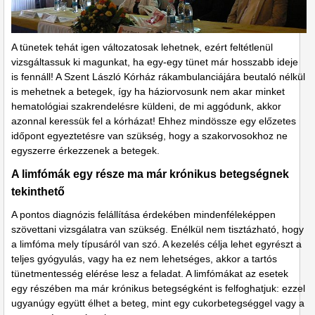
A tünetek tehát igen változatosak lehetnek, ezért feltétlenül
vizsgáltassuk ki magunkat, ha egy-egy tünet már hosszabb ideje
is fennáll! A Szent László Kórház rákambulanciájára beutaló nélkül
is mehetnek a betegek, így ha háziorvosunk nem akar minket
hematológiai szakrendelésre küldeni, de mi aggódunk, akkor
azonnal keressük fel a kórházat! Ehhez mindössze egy előzetes
időpont egyeztetésre van szükség, hogy a szakorvosokhoz ne
egyszerre érkezzenek a betegek.
A limfómák egy része ma már krónikus betegségnek
tekinthető
A pontos diagnózis felállítása érdekében mindenféleképpen
szövettani vizsgálatra van szükség. Enélkül nem tisztázható, hogy
a limfóma mely típusáról van szó. A kezelés célja lehet egyrészt a
teljes gyógyulás, vagy ha ez nem lehetséges, akkor a tartós
tünetmentesség elérése lesz a feladat. A limfómákat az esetek
egy részében ma már krónikus betegségként is felfoghatjuk: ezzel
ugyanúgy együtt élhet a beteg, mint egy cukorbetegséggel vagy a