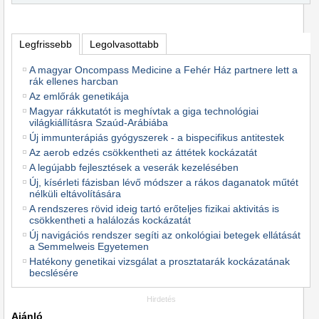
Legfrissebb
Legolvasottabb
A magyar Oncompass Medicine a Fehér Ház partnere lett a
rák ellenes harcban
Az emlőrák genetikája
Magyar rákkutatót is meghívtak a giga technológiai
világkiállításra Szaúd-Arábiába
Új immunterápiás gyógyszerek - a bispecifikus antitestek
Az aerob edzés csökkentheti az áttétek kockázatát
A legújabb fejlesztések a veserák kezelésében
Új, kísérleti fázisban lévő módszer a rákos daganatok műtét
nélküli eltávolítására
A rendszeres rövid ideig tartó erőteljes fizikai aktivitás is
csökkentheti a halálozás kockázatát
Új navigációs rendszer segíti az onkológiai betegek ellátását
a Semmelweis Egyetemen
Hatékony genetikai vizsgálat a prosztatarák kockázatának
becslésére
Hirdetés
Ajánló