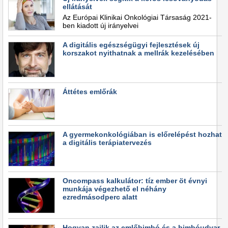
ellátását
Az Európai Klinikai Onkológiai Társaság 2021-
ben kiadott új irányelvei
A digitális egészségügyi fejlesztések új
korszakot nyithatnak a mellrák kezelésében
Áttétes emlőrák
A gyermekonkológiában is előrelépést hozhat
a digitális terápiatervezés
Oncompass kalkulátor: tíz ember öt évnyi
munkája végezhető el néhány
ezredmásodperc alatt
Hogyan zajlik az emlőbimbó és a bimbóudvar