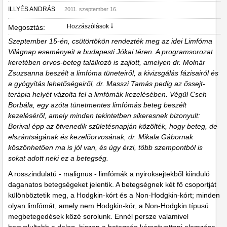
ILLYÉS ANDRÁS
2011. szeptember 16.
Hozzászólások ￬
Megosztás:
Szeptember 15-én, csütörtökön rendezték meg az idei Limfóma
Világnap eseményeit a budapesti Jókai téren. A programsorozat
keretében orvos-beteg találkozó is zajlott, amelyen dr. Molnár
Zsuzsanna beszélt a limfóma tüneteiről, a kivizsgálás fázisairól és
a gyógyítás lehetőségeiről, dr. Masszi Tamás pedig az őssejt-
terápia helyét vázolta fel a limfómák kezelésében. Végül Cseh
Borbála, egy azóta tünetmentes limfómás beteg beszélt
kezeléséről, amely minden tekintetben sikeresnek bizonyult:
Borival épp az ötvenedik születésnapján közölték, hogy beteg, de
elszántságának és kezelőorvosának, dr. Mikala Gábornak
köszönhetően ma is jól van, és úgy érzi, több szempontból is
sokat adott neki ez a betegség.
A rosszindulatú - malignus - limfómák a nyiroksejtekből kiinduló
daganatos betegségeket jelentik. A betegségnek két fő csoportját
különböztetik meg, a Hodgkin-kórt és a Non-Hodgkin-kórt; minden
olyan limfómát, amely nem Hodgkin-kór, a Non-Hodgkin típusú
megbetegedések közé sorolunk. Ennél persze valamivel