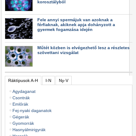
korosztályból
Fele annyi spermájuk van azoknak a
férfiaknak, akiknek apja dohányzott a
gyermek fogamzása idején
Műtét közben is elvégezhető lesz a részletes
szövettani vizsgálat
Ráktípusok A-H
I-N
Ny-V
Agydaganat
Csontrák
Emlőrák
Fej-nyaki daganatok
Gégerák
Gyomorrák
Hasnyálmirigyrák