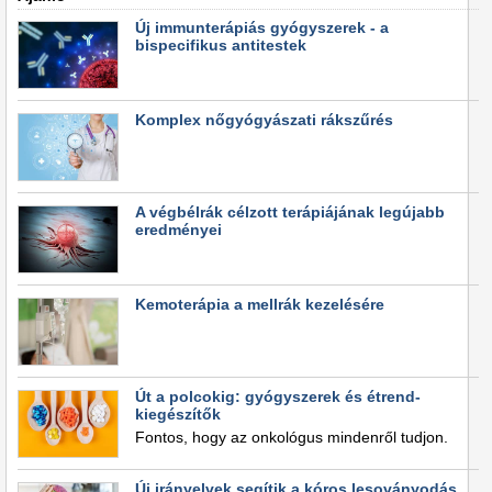
Új immunterápiás gyógyszerek - a
bispecifikus antitestek
Komplex nőgyógyászati rákszűrés
A végbélrák célzott terápiájának legújabb
eredményei
Kemoterápia a mellrák kezelésére
Út a polcokig: gyógyszerek és étrend-
kiegészítők
Fontos, hogy az onkológus mindenről tudjon.
Új irányelvek segítik a kóros lesoványodás