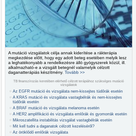
A mutáció vizsgálatok célja annak kiderítése a rákterápia
megkezdése előtt, hogy egy adott beteg esetében melyik lesz
a leghatékonyabb a rendelkezésre álló gyógyszerek közül, ill.
alkalmazható-e a vizsgált betegnél valamelyik célzott
daganatterápiás készítmény.
Tovább >>
TB finanszírozás keretében elérhető célzott terápiához szükséges mutáció
vizsgálatok
Az EGFR mutáció és vizsgálata nem-kissejtes tüdőrák esetén
A KRAS mutáció és vizsgálata vastagbélrák és nem-kissejtes
tüdőrák esetén
A BRAF mutáció és vizsgálata melanoma esetén
A HER2 amplifikáció és vizsgálata emlőrák és gyomorrák esetén
Mikroszatellita instabilitás vizsgálat vastagbélrák esetén
Mit kell tudni a daganatok célzott kezeléséről?
Az öröklődő emlőrák vizsgálata