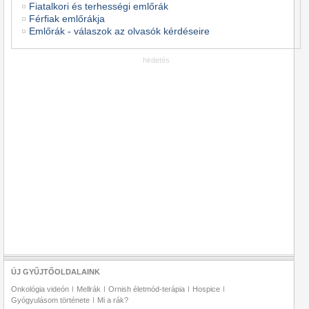
Fiatalkori és terhességi emlőrák
Férfiak emlőrákja
Emlőrák - válaszok az olvasók kérdéseire
hirdetés
ÚJ GYŰJTŐOLDALAINK
Onkológia videón
Mellrák
Ornish életmód-terápia
Hospice
Gyógyulásom története
Mi a rák?