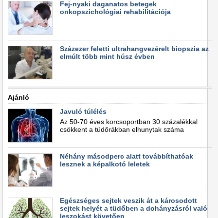
Fej-nyaki daganatos betegek
onkopszichológiai rehabilitációja
Százezer feletti ultrahangvezérelt biopszia az
elmúlt több mint húsz évben
Ajánló
Javuló túlélés
Az 50-70 éves korcsoportban 30 százalékkal
csökkent a tüdőrákban elhunytak száma
Néhány másodperc alatt továbbíthatóak
lesznek a képalkotó leletek
Egészséges sejtek veszik át a károsodott
sejtek helyét a tüdőben a dohányzásról való
leszokást követően