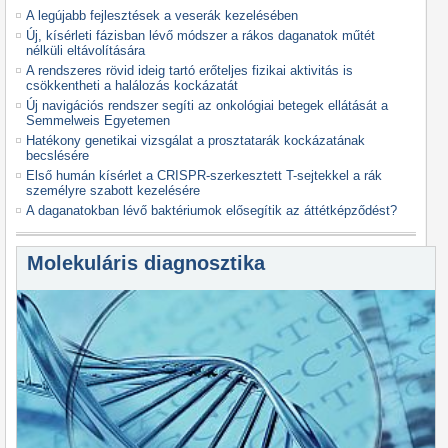
A legújabb fejlesztések a veserák kezelésében
Új, kísérleti fázisban lévő módszer a rákos daganatok műtét
nélküli eltávolítására
A rendszeres rövid ideig tartó erőteljes fizikai aktivitás is
csökkentheti a halálozás kockázatát
Új navigációs rendszer segíti az onkológiai betegek ellátását a
Semmelweis Egyetemen
Hatékony genetikai vizsgálat a prosztatarák kockázatának
becslésére
Első humán kísérlet a CRISPR-szerkesztett T-sejtekkel a rák
személyre szabott kezelésére
A daganatokban lévő baktériumok elősegítik az áttétképződést?
Molekuláris diagnosztika