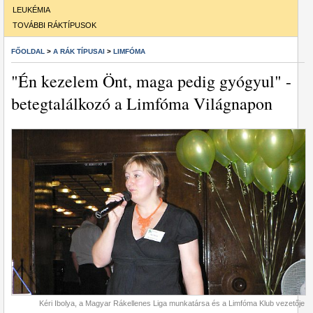
LEUKÉMIA
TOVÁBBI RÁKTÍPUSOK
FŐOLDAL
>
A RÁK TÍPUSAI
>
LIMFÓMA
"Én kezelem Önt, maga pedig gyógyul" -
betegtalálkozó a Limfóma Világnapon
Kéri Ibolya, a Magyar Rákellenes Liga munkatársa és a Limfóma Klub vezetője