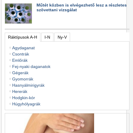
Műtét közben is elvégezhető lesz a részletes
szövettani vizsgálat
Ráktípusok A-H
I-N
Ny-V
Agydaganat
Csontrák
Emlőrák
Fej-nyaki daganatok
Gégerák
Gyomorrák
Hasnyálmirigyrák
Hererák
Hodgkin-kór
Húgyhólyagrák