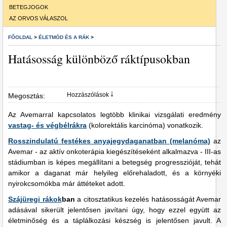
BETEGJOGOK
AZ ORVOS VÁLASZOL
FŐOLDAL
>
ÉLETMÓD ÉS A RÁK
>
Hatásosság különböző ráktípusokban
Hozzászólások ￬
Megosztás:
Az Avemarral kapcsolatos legtöbb klinikai vizsgálati eredmény
vastag- és végbélrákra
(kolorektális karcinóma) vonatkozik.
Rosszindulatú festékes anyajegydaganatban (melanóma)
az
Avemar - az aktív onkoterápia kiegészítéseként alkalmazva - III-as
stádiumban is képes megállítani a betegség progresszióját, tehát
amikor a daganat már helyileg előrehaladott, és a környéki
nyirokcsomókba már áttéteket adott.
Szájüregi rákok
ban
a citosztatikus kezelés hatásosságát Avemar
adásával sikerült jelentősen javítani úgy, hogy ezzel együtt az
életminőség és a táplálkozási készség is jelentősen javult. A