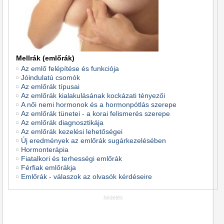
Mellrák (emlőrák)
Az emlő felépítése és funkciója
Jóindulatú csomók
Az emlőrák típusai
Az emlőrák kialakulásának kockázati tényezői
A női nemi hormonok és a hormonpótlás szerepe
Az emlőrák tünetei - a korai felismerés szerepe
Az emlőrák diagnosztikája
Az emlőrák kezelési lehetőségei
Új eredmények az emlőrák sugárkezelésében
Hormonterápia
Fiatalkori és terhességi emlőrák
Férfiak emlőrákja
Emlőrák - válaszok az olvasók kérdéseire
hirdetés