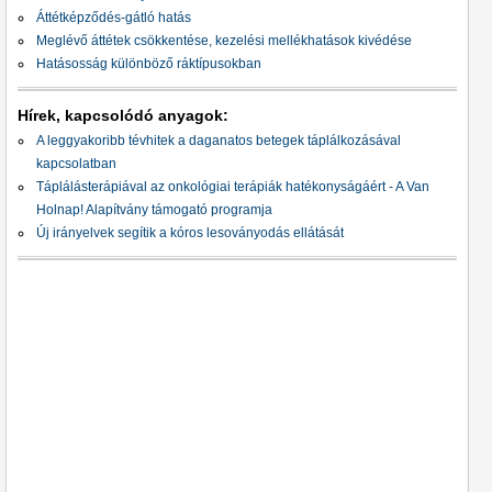
Áttétképződés-gátló hatás
Meglévő áttétek csökkentése, kezelési mellékhatások kivédése
Hatásosság különböző ráktípusokban
Hírek, kapcsolódó anyagok:
A leggyakoribb tévhitek a daganatos betegek táplálkozásával
kapcsolatban
Táplálásterápiával az onkológiai terápiák hatékonyságáért - A Van
Holnap! Alapítvány támogató programja
Új irányelvek segítik a kóros lesoványodás ellátását