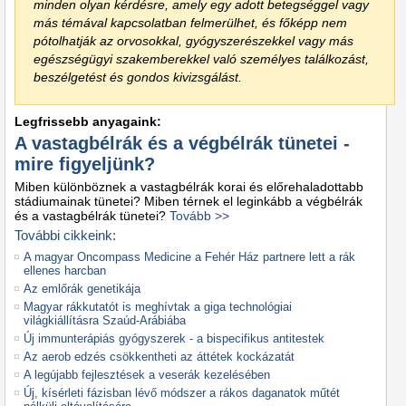
minden olyan kérdésre, amely egy adott betegséggel vagy
más témával kapcsolatban felmerülhet, és főképp nem
pótolhatják az orvosokkal, gyógyszerészekkel vagy más
egészségügyi szakemberekkel való személyes találkozást,
beszélgetést és gondos kivizsgálást.
Legfrissebb anyagaink:
A vastagbélrák és a végbélrák tünetei -
mire figyeljünk?
Miben különböznek a vastagbélrák korai és előrehaladottabb
stádiumainak tünetei? Miben térnek el leginkább a végbélrák
és a vastagbélrák tünetei?
Tovább >>
További cikkeink:
A magyar Oncompass Medicine a Fehér Ház partnere lett a rák
ellenes harcban
Az emlőrák genetikája
Magyar rákkutatót is meghívtak a giga technológiai
világkiállításra Szaúd-Arábiába
Új immunterápiás gyógyszerek - a bispecifikus antitestek
Az aerob edzés csökkentheti az áttétek kockázatát
A legújabb fejlesztések a veserák kezelésében
Új, kísérleti fázisban lévő módszer a rákos daganatok műtét