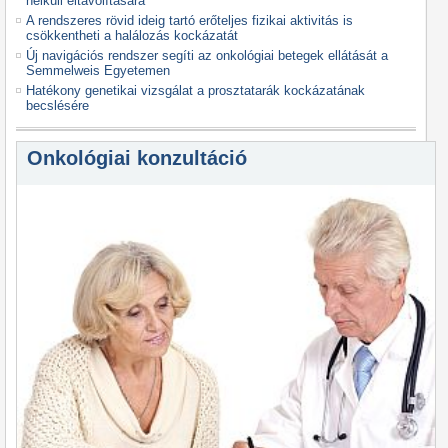
nélküli eltávolítására
A rendszeres rövid ideig tartó erőteljes fizikai aktivitás is
csökkentheti a halálozás kockázatát
Új navigációs rendszer segíti az onkológiai betegek ellátását a
Semmelweis Egyetemen
Hatékony genetikai vizsgálat a prosztatarák kockázatának
becslésére
Onkológiai konzultáció