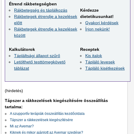
Étrend rákbetegségben
Rákbetegség és táplálkozás
Kérdezze
Rákbetegek étrendje a kezelések
dietetikusunkat!
előtt
Gyakori kérdések
Rákbetegek étrendje a kezelések
Írjon nekünk!
között
Kalkulátorok
Receptek
Tápláltsági állapot szűrő
Kis italok
Letölthető testtömegkövető
Tápláló levesek
táblázat
Tápláló kisétkezések
(hirdetés)
Tápszer a rákkezelések kiegészítésére összeállítás
tartalma:
A szupportív terápiák összeállítás kezdőoldala
Tápszer a rákkezelések kiegészítésére
Mi az Avemar?
Kiknek és mikor ajánlott az Avemar szedése?