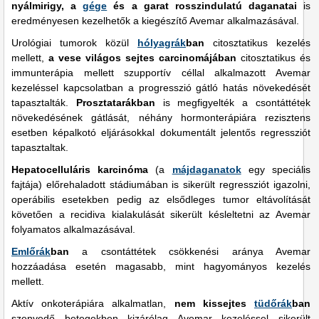
nyálmirigy, a
gége
és a garat rosszindulatú daganatai
is
eredményesen kezelhetők a kiegészítő Avemar alkalmazásával.
Urológiai tumorok közül
hólyagrák
ban
citosztatikus kezelés
mellett,
a vese világos sejtes carcinomájában
citosztatikus és
immunterápia mellett szupportív céllal alkalmazott Avemar
kezeléssel kapcsolatban a progresszió gátló hatás növekedését
tapasztalták.
Prosztatarákban
is megfigyelték a csontáttétek
növekedésének gátlását, néhány hormonterápiára rezisztens
esetben képalkotó eljárásokkal dokumentált jelentős regressziót
tapasztaltak.
Hepatocelluláris karcinóma
(a
májdaganatok
egy speciális
fajtája) előrehaladott stádiumában is sikerült regressziót igazolni,
operábilis esetekben pedig az elsődleges tumor eltávolítását
követően a recidiva kialakulását sikerült késleltetni az Avemar
folyamatos alkalmazásával.
Emlőrák
ban
a csontáttétek csökkenési aránya Avemar
hozzáadása esetén magasabb, mint hagyományos kezelés
mellett.
Aktív onkoterápiára alkalmatlan,
nem kissejtes
tüdőrák
ban
szenvedő betegekben kizárólag Avemar kezeléssel sikerült