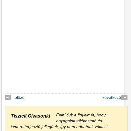
előző
következő
Felhívjuk a figyelmét, hogy
Tisztelt Olvasónk!
anyagaink tájékoztató és
ismeretterjesztő jellegűek, így nem adhatnak választ