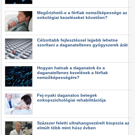
Megőrizhető-e a férfiak nemzőképessége az
onkológiai kezeléseket követően?
Célzottabb fejlesztéssel lejjebb lehetne
szorítani a daganatellenes gyógyszerek árát
Hogyan hatnak a daganatok és a
daganatellenes kezelések a férfiak
nemzőképességére?
Fej-nyaki daganatos betegek
onkopszichológiai rehabilitációja
Százezer feletti ultrahangvezérelt biopszia az
elmúlt több mint húsz évben