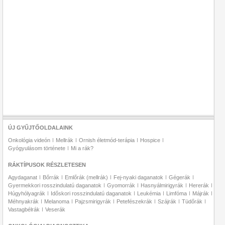
ÚJ GYŰJTŐOLDALAINK
Onkológia videón
Mellrák
Ornish életmód-terápia
Hospice
Gyógyulásom története
Mi a rák?
RÁKTÍPUSOK RÉSZLETESEN
Agydaganat
Bőrrák
Emlőrák (mellrák)
Fej-nyaki daganatok
Gégerák
Gyermekkori rosszindulatú daganatok
Gyomorrák
Hasnyálmirigyrák
Hererák
Húgyhólyagrák
Időskori rosszindulatú daganatok
Leukémia
Limfóma
Májrák
Méhnyakrák
Melanoma
Pajzsmirigyrák
Petefészekrák
Szájrák
Tüdőrák
Vastagbélrák
Veserák