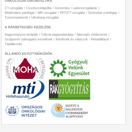
ONKOLÓGIAI DIAGNOSZTIKA
CT-vizsgálat
Csontszcintigráfia
Genomika
Laborvizsgálatok
Molekuláris patológia
MR-vizsgálat
PET/CT-vizsgálat
Szövettan (citológia)
Tumormarkerek
Ultrahang vizsgálat
A RÁKBETEGSÉG KEZELÉSE
Hagyományos terápiák
Célzott daganatterápia
Alternatív módszerek
Szupportív (támogató) kezelések
Kérdések és válaszok
Rehabilitáció
Táplálkozás
ÁLLANDÓ EGYÜTTMŰKÖDŐK