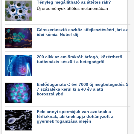
Tényleg megállítható az áttétes rák?
Új eredmények áttétes melanomában
Génszerkesztő eszköz kifejlesztéséért járt az
idei kémiai Nobel-díj
200 cikk az emlőrákról: átfogó, közérthető
tudásbázis készült a betegségről
Emlődaganatok: évi 7000 új megbetegedés 5-
7 százaléka kerül ki a 40 év alatti
korosztályból
Fele annyi spermájuk van azoknak a
férfiaknak, akiknek apja dohányzott a
gyermek fogamzása idején