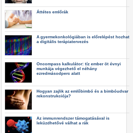
Áttétes emlőrák
A gyermekonkológiában is előrelépést hozhat
a digitális terápiatervezés
Oncompass kalkulátor: tíz ember öt évnyi
munkája végezhető el néhány
ezredmásodperc alatt
Hogyan zajlik az emlőbimbó és a bimbóudvar
rekonstrukciója?
Az immunrendszer támogatásával is
leküzdhetővé válhat a rák