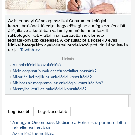
Az Istenhegyi Géndiagnosztikai Centrum onkológiai
konzultációjának fő célja, hogy elősegítse a még kezelés előtt
álló, illetve a korábban valamilyen módon már kezelt
rákbetegek - OEP által finanszírozottan is elérhető -
leghatékonyabb kezelését. A konzultációt a közel 40 éves
klinikai betegellátó gyakorlattal rendelkező prof. dr. Láng István
tartja.
Tovább >>
Hirdetés
Az onkológiai konzultációról
Mely daganattípusok esetén fordulhat hozzánk?
Mikor és hol zajlik az onkológiai konzultáció?
Mit hozzak magammal az onkológiai konzultációra?
Mennyibe kerül az onkológiai konzultáció?
Legfrissebb
Legolvasottabb
A magyar Oncompass Medicine a Fehér Ház partnere lett a
rák ellenes harcban
Az emlőrák genetikája