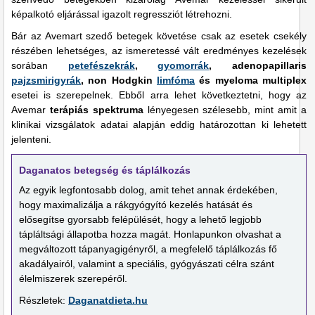
képalkotó eljárással igazolt regressziót létrehozni.
Bár az Avemart szedő betegek követése csak az esetek csekély
részében lehetséges, az ismeretessé vált eredményes kezelések
sorában
petefészekrák
,
gyomorrák
, adenopapillaris
pajzsmirigyrák
, non Hodgkin
limfóma
és myeloma multiplex
esetei is szerepelnek. Ebből arra lehet következtetni, hogy az
Avemar
terápiás spektruma
lényegesen szélesebb, mint amit a
klinikai vizsgálatok adatai alapján eddig határozottan ki lehetett
jelenteni.
Daganatos betegség és táplálkozás
Az egyik legfontosabb dolog, amit tehet annak érdekében,
hogy maximalizálja a rákgyógyító kezelés hatását és
elősegítse gyorsabb felépülését, hogy a lehető legjobb
tápláltsági állapotba hozza magát. Honlapunkon olvashat a
megváltozott tápanyagigényről, a megfelelő táplálkozás fő
akadályairól, valamint a speciális, gyógyászati célra szánt
élelmiszerek szerepéről.
Részletek:
Daganatdieta.hu