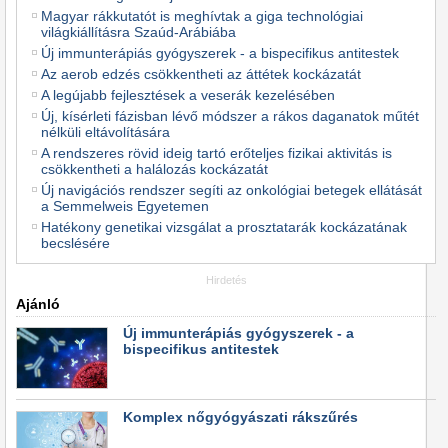
Magyar rákkutatót is meghívtak a giga technológiai
világkiállításra Szaúd-Arábiába
Új immunterápiás gyógyszerek - a bispecifikus antitestek
Az aerob edzés csökkentheti az áttétek kockázatát
A legújabb fejlesztések a veserák kezelésében
Új, kísérleti fázisban lévő módszer a rákos daganatok műtét
nélküli eltávolítására
A rendszeres rövid ideig tartó erőteljes fizikai aktivitás is
csökkentheti a halálozás kockázatát
Új navigációs rendszer segíti az onkológiai betegek ellátását
a Semmelweis Egyetemen
Hatékony genetikai vizsgálat a prosztatarák kockázatának
becslésére
Hirdetés
Ajánló
Új immunterápiás gyógyszerek - a
bispecifikus antitestek
Komplex nőgyógyászati rákszűrés