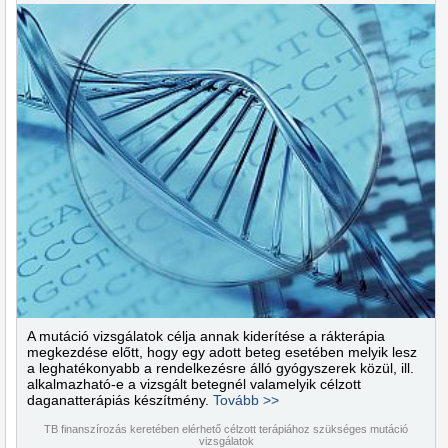
A mutáció vizsgálatok célja annak kiderítése a rákterápia
megkezdése előtt, hogy egy adott beteg esetében melyik lesz
a leghatékonyabb a rendelkezésre álló gyógyszerek közül, ill.
alkalmazható-e a vizsgált betegnél valamelyik célzott
daganatterápiás készítmény.
Tovább >>
TB finanszírozás keretében elérhető célzott terápiához szükséges mutáció
vizsgálatok