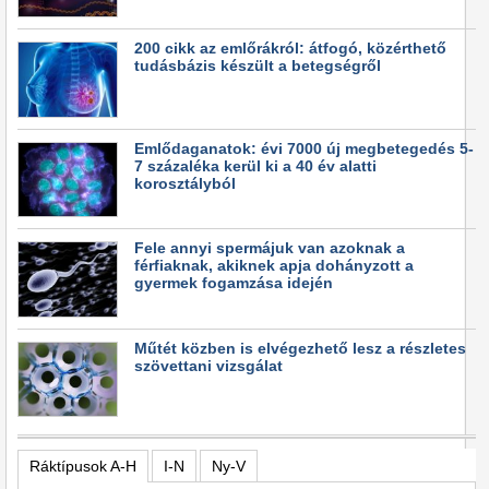
200 cikk az emlőrákról: átfogó, közérthető
tudásbázis készült a betegségről
Emlődaganatok: évi 7000 új megbetegedés 5-
7 százaléka kerül ki a 40 év alatti
korosztályból
Fele annyi spermájuk van azoknak a
férfiaknak, akiknek apja dohányzott a
gyermek fogamzása idején
Műtét közben is elvégezhető lesz a részletes
szövettani vizsgálat
Ráktípusok A-H
I-N
Ny-V