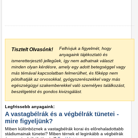
Felhívjuk a figyelmét, hogy
Tisztelt Olvasónk!
anyagaink tájékoztató és
ismeretterjesztő jellegűek, így nem adhatnak választ
minden olyan kérdésre, amely egy adott betegséggel vagy
más témával kapcsolatban felmerülhet, és főképp nem
pótolhatják az orvosokkal, gyógyszerészekkel vagy más
egészségügyi szakemberekkel való személyes találkozást,
beszélgetést és gondos kivizsgálást.
Legfrissebb anyagaink:
A vastagbélrák és a végbélrák tünetei -
mire figyeljünk?
Miben különböznek a vastagbélrák korai és előrehaladottabb
stádiumainak tünetei? Miben térnek el leginkább a végbélrák