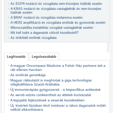
Az EGFR mutáció és vizsgálata nem-kissejtes tüdőrák esetén
A KRAS mutáció és vizsgálata vastagbélrák és nem-kissejtes
tüdőrák esetén
A BRAF mutáció és vizsgálata melanoma esetén
A HER2 amplifikáció és vizsgálata emlőrák és gyomorrák esetén
Mikroszatellita instabilitás vizsgálat vastagbélrák esetén
Mit kell tudni a daganatok célzott kezeléséről?
Az öröklődő emlőrák vizsgálata
Legfrissebb
Legolvasottabb
A magyar Oncompass Medicine a Fehér Ház partnere lett a
rák ellenes harcban
Az emlőrák genetikája
Magyar rákkutatót is meghívtak a giga technológiai
világkiállításra Szaúd-Arábiába
Új immunterápiás gyógyszerek - a bispecifikus antitestek
Az aerob edzés csökkentheti az áttétek kockázatát
A legújabb fejlesztések a veserák kezelésében
Új, kísérleti fázisban lévő módszer a rákos daganatok műtét
nélküli eltávolítására