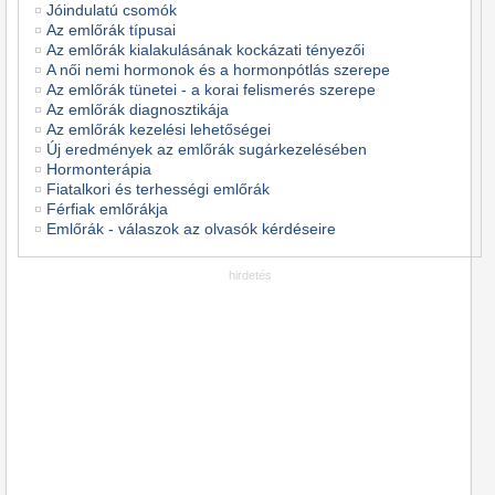
Jóindulatú csomók
Az emlőrák típusai
Az emlőrák kialakulásának kockázati tényezői
A női nemi hormonok és a hormonpótlás szerepe
Az emlőrák tünetei - a korai felismerés szerepe
Az emlőrák diagnosztikája
Az emlőrák kezelési lehetőségei
Új eredmények az emlőrák sugárkezelésében
Hormonterápia
Fiatalkori és terhességi emlőrák
Férfiak emlőrákja
Emlőrák - válaszok az olvasók kérdéseire
hirdetés