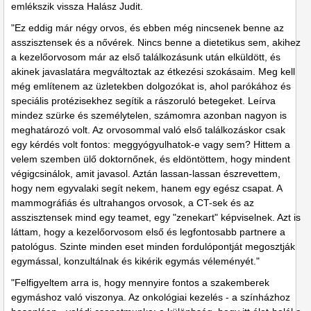
emlékszik vissza Halász Judit.
"Ez eddig már négy orvos, és ebben még nincsenek benne az
asszisztensek és a nővérek. Nincs benne a dietetikus sem, akihez
a kezelőorvosom már az első találkozásunk után elküldött, és
akinek javaslatára megváltoztak az étkezési szokásaim. Meg kell
még említenem az üzletekben dolgozókat is, ahol parókához és
speciális protézisekhez segítik a rászoruló betegeket. Leírva
mindez szürke és személytelen, számomra azonban nagyon is
meghatározó volt. Az orvosommal való első találkozáskor csak
egy kérdés volt fontos: meggyógyulhatok-e vagy sem? Hittem a
velem szemben ülő doktornőnek, és eldöntöttem, hogy mindent
végigcsinálok, amit javasol. Aztán lassan-lassan észrevettem,
hogy nem egyvalaki segít nekem, hanem egy egész csapat. A
mammográfiás és ultrahangos orvosok, a CT-sek és az
asszisztensek mind egy teamet, egy "zenekart" képviselnek. Azt is
láttam, hogy a kezelőorvosom első és legfontosabb partnere a
patológus. Szinte minden eset minden fordulópontját megosztják
egymással, konzultálnak és kikérik egymás véleményét."
"Felfigyeltem arra is, hogy mennyire fontos a szakemberek
egymáshoz való viszonya. Az onkológiai kezelés - a színházhoz