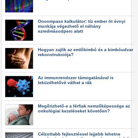
Oncompass kalkulátor: tíz ember öt évnyi
munkája végezhető el néhány
ezredmásodperc alatt
Hogyan zajlik az emlőbimbó és a bimbóudvar
rekonstrukciója?
Az immunrendszer támogatásával is
leküzdhetővé válhat a rák
Megőrizhető-e a férfiak nemzőképessége az
onkológiai kezeléseket követően?
Célzottabb fejlesztéssel lejjebb lehetne