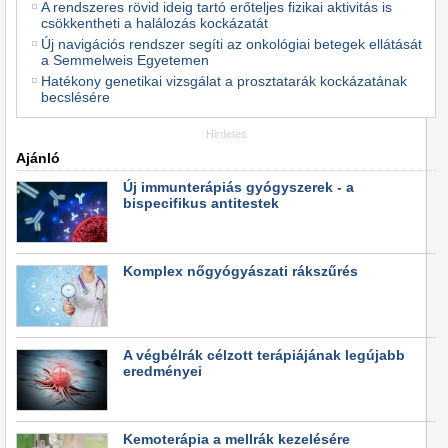
A rendszeres rövid ideig tartó erőteljes fizikai aktivitás is
csökkentheti a halálozás kockázatát
Új navigációs rendszer segíti az onkológiai betegek ellátását
a Semmelweis Egyetemen
Hatékony genetikai vizsgálat a prosztatarák kockázatának
becslésére
Hirdetés
Ajánló
Új immunterápiás gyógyszerek - a
bispecifikus antitestek
Komplex nőgyógyászati rákszűrés
A végbélrák célzott terápiájának legújabb
eredményei
Kemoterápia a mellrák kezelésére