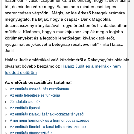
hasonlóan - valódi csapatmunka: a különbség, hogy itt élet-halál a
tét, és minden vérre megy. Sajnos nem minden eset képes
szerencsésen végződni. Mégis, az ide érkező betegek számára
megnyugtató, ha látják, hogy a csapat - Dank Magdolna
docensasszony irányításával - egyetértésben és hivatástudatban
működik. Kívánom, hogy a munkájukhoz kapják meg a legjobb
körülményeket és a legtöbb lehetőséget, kívánok sok erőt,
nyugalmat és jókedvet a betegnap résztvevőinek" - írta Halász
Judit.
Halász Judit emlőrákkal való küzdelméről a Rákgyógyítás oldalain
olvashat bővebb beszámolót:
Halász Judit és a mellrák - nem
feledett életöröm
Az emlőrák összeállítás tartalma:
Az emlőrák összeállítás kezdőoldala
Az emlő felépítése és funkciója
Jóindulatú csomók
Az emlőrák típusai
Az emlőrák kialakulásának kockázati tényezői
A női nemi hormonok és a hormonpótlás szerepe
Az emlőrák tünetei - a korai felismerés szerepe
Az emlőrák diagnosztikája