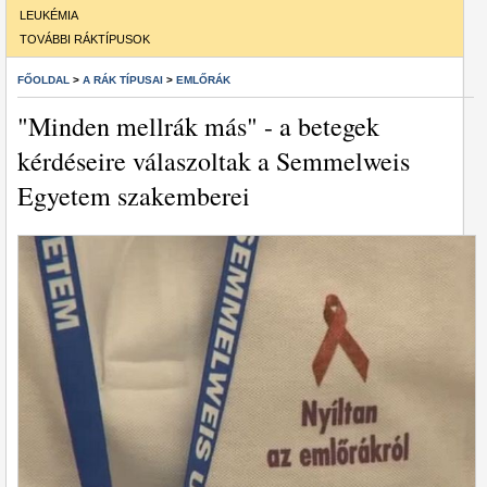
LEUKÉMIA
TOVÁBBI RÁKTÍPUSOK
FŐOLDAL
>
A RÁK TÍPUSAI
>
EMLŐRÁK
"Minden mellrák más" - a betegek
kérdéseire válaszoltak a Semmelweis
Egyetem szakemberei