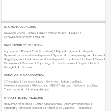
ÚJ GYŰJTŐOLDALAINK
Onkológia videón
Mellrák
Ornish életmód-terápia
Hospice
Gyógyulásom története
Mi a rák?
RÁKTÍPUSOK RÉSZLETESEN
Agydaganat
Bőrrák
Emlőrák (mellrák)
Fej-nyaki daganatok
Gégerák
Gyermekkori rosszindulatú daganatok
Gyomorrák
Hasnyálmirigyrák
Hererák
Húgyhólyagrák
Időskori rosszindulatú daganatok
Leukémia
Limfóma
Májrák
Méhnyakrák
Melanoma
Pajzsmirigyrák
Petefészekrák
Szájrák
Tüdőrák
Vastagbélrák
Veserák
ONKOLÓGIAI DIAGNOSZTIKA
CT-vizsgálat
Csontszcintigráfia
Genomika
Laborvizsgálatok
Molekuláris patológia
MR-vizsgálat
PET/CT-vizsgálat
Szövettan (citológia)
Tumormarkerek
Ultrahang vizsgálat
A RÁKBETEGSÉG KEZELÉSE
Hagyományos terápiák
Célzott daganatterápia
Alternatív módszerek
Szupportív (támogató) kezelések
Kérdések és válaszok
Rehabilitáció