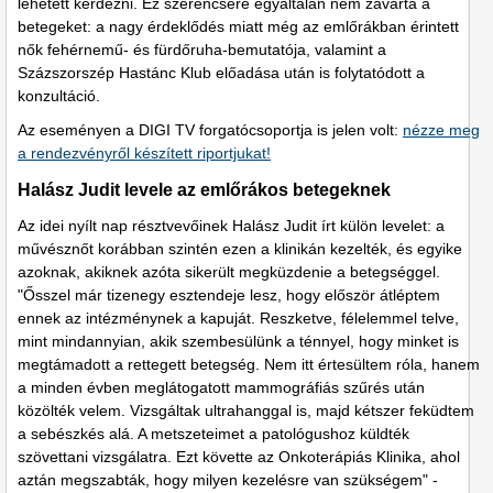
lehetett kérdezni. Ez szerencsére egyáltalán nem zavarta a
betegeket: a nagy érdeklődés miatt még az emlőrákban érintett
nők fehérnemű- és fürdőruha-bemutatója, valamint a
Százszorszép Hastánc Klub előadása után is folytatódott a
konzultáció.
Az eseményen a DIGI TV forgatócsoportja is jelen volt:
nézze meg
a rendezvényről készített riportjukat!
Halász Judit levele az emlőrákos betegeknek
Az idei nyílt nap résztvevőinek Halász Judit írt külön levelet: a
művésznőt korábban szintén ezen a klinikán kezelték, és egyike
azoknak, akiknek azóta sikerült megküzdenie a betegséggel.
"Ősszel már tizenegy esztendeje lesz, hogy először átléptem
ennek az intézménynek a kapuját. Reszketve, félelemmel telve,
mint mindannyian, akik szembesülünk a ténnyel, hogy minket is
megtámadott a rettegett betegség. Nem itt értesültem róla, hanem
a minden évben meglátogatott mammográfiás szűrés után
közölték velem. Vizsgáltak ultrahanggal is, majd kétszer feküdtem
a sebészkés alá. A metszeteimet a patológushoz küldték
szövettani vizsgálatra. Ezt követte az Onkoterápiás Klinika, ahol
aztán megszabták, hogy milyen kezelésre van szükségem" -