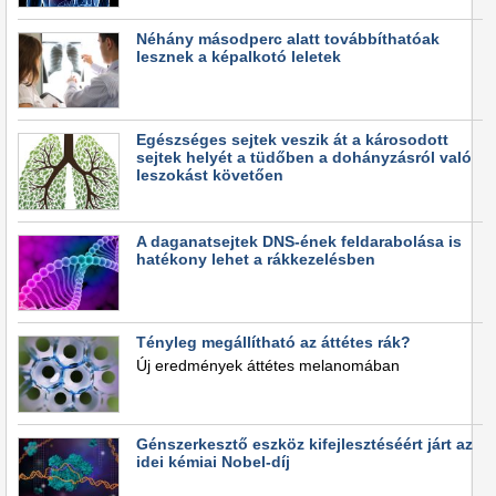
Néhány másodperc alatt továbbíthatóak
lesznek a képalkotó leletek
Egészséges sejtek veszik át a károsodott
sejtek helyét a tüdőben a dohányzásról való
leszokást követően
A daganatsejtek DNS-ének feldarabolása is
hatékony lehet a rákkezelésben
Tényleg megállítható az áttétes rák?
Új eredmények áttétes melanomában
Génszerkesztő eszköz kifejlesztéséért járt az
idei kémiai Nobel-díj