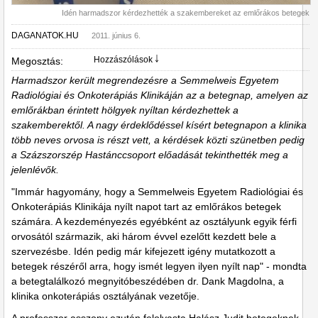
Idén harmadszor kérdezhették a szakembereket az emlőrákos betegek
DAGANATOK.HU
2011. június 6.
Hozzászólások ￬
Megosztás:
Harmadszor került megrendezésre a Semmelweis Egyetem
Radiológiai és Onkoterápiás Klinikáján az a betegnap, amelyen az
emlőrákban érintett hölgyek nyíltan kérdezhettek a
szakemberektől. A nagy érdeklődéssel kísért betegnapon a klinika
több neves orvosa is részt vett, a kérdések közti szünetben pedig
a Százszorszép Hastánccsoport előadását tekinthették meg a
jelenlévők.
"Immár hagyomány, hogy a Semmelweis Egyetem Radiológiai és
Onkoterápiás Klinikája nyílt napot tart az emlőrákos betegek
számára. A kezdeményezés egyébként az osztályunk egyik férfi
orvosától származik, aki három évvel ezelőtt kezdett bele a
szervezésbe. Idén pedig már kifejezett igény mutatkozott a
betegek részéről arra, hogy ismét legyen ilyen nyílt nap" - mondta
a betegtalálkozó megnyitóbeszédében dr. Dank Magdolna, a
klinika onkoterápiás osztályának vezetője.