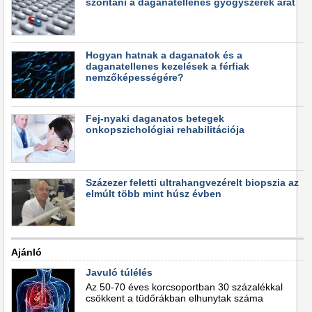
szorítani a daganatellenes gyógyszerek árát
Hogyan hatnak a daganatok és a
daganatellenes kezelések a férfiak
nemzőképességére?
Fej-nyaki daganatos betegek
onkopszichológiai rehabilitációja
Százezer feletti ultrahangvezérelt biopszia az
elmúlt több mint húsz évben
Ajánló
Javuló túlélés
Az 50-70 éves korcsoportban 30 százalékkal
csökkent a tüdőrákban elhunytak száma