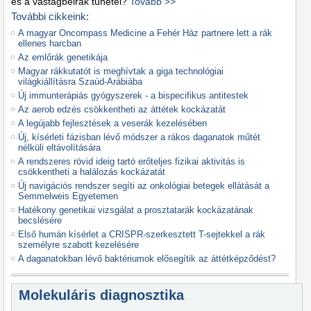
és a vastagbélrák tünetei?
Tovább >>
További cikkeink:
A magyar Oncompass Medicine a Fehér Ház partnere lett a rák
ellenes harcban
Az emlőrák genetikája
Magyar rákkutatót is meghívtak a giga technológiai
világkiállításra Szaúd-Arábiába
Új immunterápiás gyógyszerek - a bispecifikus antitestek
Az aerob edzés csökkentheti az áttétek kockázatát
A legújabb fejlesztések a veserák kezelésében
Új, kísérleti fázisban lévő módszer a rákos daganatok műtét
nélküli eltávolítására
A rendszeres rövid ideig tartó erőteljes fizikai aktivitás is
csökkentheti a halálozás kockázatát
Új navigációs rendszer segíti az onkológiai betegek ellátását a
Semmelweis Egyetemen
Hatékony genetikai vizsgálat a prosztatarák kockázatának
becslésére
Első humán kísérlet a CRISPR-szerkesztett T-sejtekkel a rák
személyre szabott kezelésére
A daganatokban lévő baktériumok elősegítik az áttétképződést?
Molekuláris diagnosztika