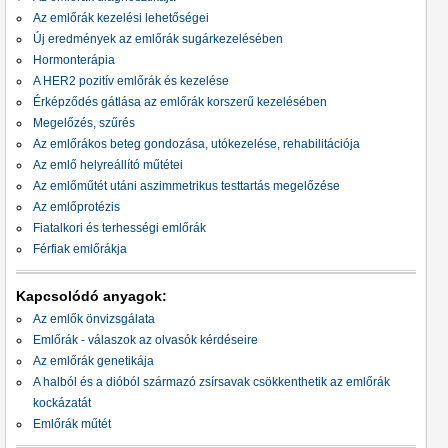
Az emlőrák kezelési lehetőségei
Új eredmények az emlőrák sugárkezelésében
Hormonterápia
A HER2 pozitív emlőrák és kezelése
Érképződés gátlása az emlőrák korszerű kezelésében
Megelőzés, szűrés
Az emlőrákos beteg gondozása, utókezelése, rehabilitációja
Az emlő helyreállító műtétei
Az emlőműtét utáni aszimmetrikus testtartás megelőzése
Az emlőprotézis
Fiatalkori és terhességi emlőrák
Férfiak emlőrákja
Kapcsolódó anyagok:
Az emlők önvizsgálata
Emlőrák - válaszok az olvasók kérdéseire
Az emlőrák genetikája
A halból és a dióból származó zsírsavak csökkenthetik az emlőrák
kockázatát
Emlőrák műtét