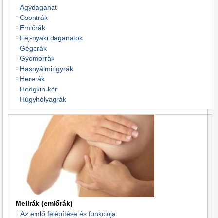
Agydaganat
Csontrák
Emlőrák
Fej-nyaki daganatok
Gégerák
Gyomorrák
Hasnyálmirigyrák
Hererák
Hodgkin-kór
Húgyhólyagrák
Mellrák (emlőrák)
Az emlő felépítése és funkciója