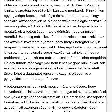
A professzor asszony ezután felolvasta Halász Judit betegeknek
írt levelét (lásd cikkünk végén), majd prof. dr. Bérczi Viktor, a
klinika igazgatója beszélt a klinikán zajló munkáról. "Klinikánkon
egy egységet képez a radiológia és az onkoterápia, ami egy
speciális közösséget jelent. A diagnosztika radiológiai eszközei, a
mammográfia, a CT és az MR teszik lehetővé, hogy először is
megtaláljuk a betegséget, majd eldöntsük, hogy ez milyen
mértékű. Ha pedig már elkezdődött a kezelés, akkor ezekkel az
eszközökkel követhető nyomon, hogy melyik betegnél melyik
terápiás forma a leghatékonyabb. Még egy fontos dolgot emelnék
ki: ez az intervencionális sugárkezelés. Ez azt jelenti, hogy a
problémák egy részét ma már nemcsak műtéttel lehet megoldani.
Ha egy tumort még vagy már nem lehet megoperálni, akkor sok
esetben katéteres eljárásokkal, a bőrön keresztül bevezetett
tűkkel lehet a daganatot roncsolni, ezzel is elősegítve a
gyógyulást" - mondta a professzor.
A betegnapon mindenkinek megvolt rá a lehetősége, hogy
közvetlenül a klinika szakembereinek tegye fel azokat a kérdéseit,
amelyek a leginkább foglalkoztatják. Erre eredetileg kiscsoportos
formában, a klinikai kertjében felállított sátrakban került volna sor,
az eső miatt azonban végül a klinika egyik előadótermében