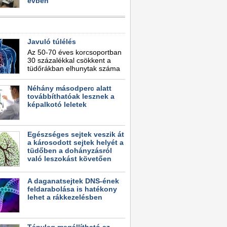
évben
Javuló túlélés
Az 50-70 éves korcsoportban
30 százalékkal csökkent a
tüdőrákban elhunytak száma
Néhány másodperc alatt
továbbíthatóak lesznek a
képalkotó leletek
Egészséges sejtek veszik át
a károsodott sejtek helyét a
tüdőben a dohányzásról
való leszokást követően
A daganatsejtek DNS-ének
feldarabolása is hatékony
lehet a rákkezelésben