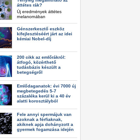
Tényleg megállítható az
áttétes rák?
Új eredmények áttétes
melanomában
Génszerkesztő eszköz
kifejlesztéséért járt az idei
kémiai Nobel-díj
200 cikk az emlőrákról:
átfogó, közérthető
tudásbázis készült a
betegségről
Emlődaganatok: évi 7000 új
megbetegedés 5-7
százaléka kerül ki a 40 év
alatti korosztályból
Fele annyi spermájuk van
azoknak a férfiaknak,
akiknek apja dohányzott a
gyermek fogamzása idején