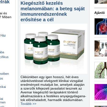
élrák
Kiegészítő kezelés
melanomában: a beteg saját
Ajánló
ai és
immunrendszerének
i? Miben
erősítése a cél
 Ház
ába
ifikus
lésében
Cikkünkben egy igen hosszú, hét éves
kos
utánkövetéssel elvégzett klinikai vizsgálat
eredményeit mutatjuk be, amelyek alapján
zikai
a szerzők kifejezett javaslatot tesznek az
Avemar kiegészítő terápiaként történő
alkalmazására a festékes anyajegydagana­
iai
tok előrehaladott, harmadik stádiumában.
emen
Tovább >>