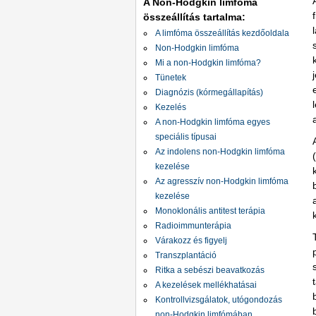
A Non-Hodgkin limfóma
összeállítás tartalma:
A limfóma összeállítás kezdőoldala
Non-Hodgkin limfóma
Mi a non-Hodgkin limfóma?
Tünetek
Diagnózis (kórmegállapítás)
Kezelés
A non-Hodgkin limfóma egyes
speciális típusai
Az indolens non-Hodgkin limfóma
kezelése
Az agresszív non-Hodgkin limfóma
kezelése
Monoklonális antitest terápia
Radioimmunterápia
Várakozz és figyelj
Transzplantáció
Ritka a sebészi beavatkozás
A kezelések mellékhatásai
Kontrollvizsgálatok, utógondozás
non-Hodgkin limfómában