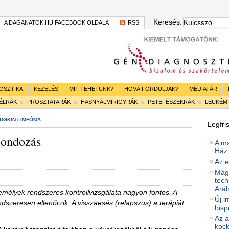
Keresés:
A DAGANATOK.HU FACEBOOK OLDALA
RSS
OSZTIKA
KEZELÉS
MIT TEHETÜNK?
HOVÁ FORDULJAK?
MÉDIATÁR
BÉLRÁK
PROSZTATARÁK
HASNYÁLMIRIGYRÁK
PETEFÉSZEKRÁK
LEUKÉM
DGKIN LIMFÓMA
Legfri
gondozás
A m
Ház 
Az e
Magy
tech
Ará
emélyek rendszeres kontrollvizsgálata nagyon fontos. A
Új i
dszeresen ellenőrzik. A visszaesés (relapszus) a terápiát
bisp
Az a
kock