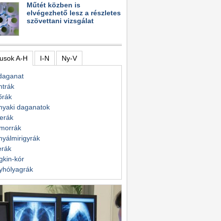
Műtét közben is
elvégezhető lesz a részletes
szövettani vizsgálat
usok A-H
I-N
Ny-V
daganat
ntrák
őrák
nyaki daganatok
erák
morrák
yálmirigyrák
erák
kin-kór
yhólyagrák