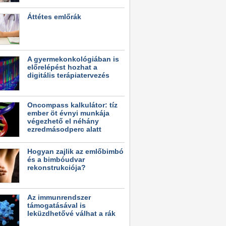
Áttétes emlőrák
A gyermekonkológiában is
előrelépést hozhat a
digitális terápiatervezés
Oncompass kalkulátor: tíz
ember öt évnyi munkája
végezhető el néhány
ezredmásodperc alatt
Hogyan zajlik az emlőbimbó
és a bimbóudvar
rekonstrukciója?
Az immunrendszer
támogatásával is
leküzdhetővé válhat a rák