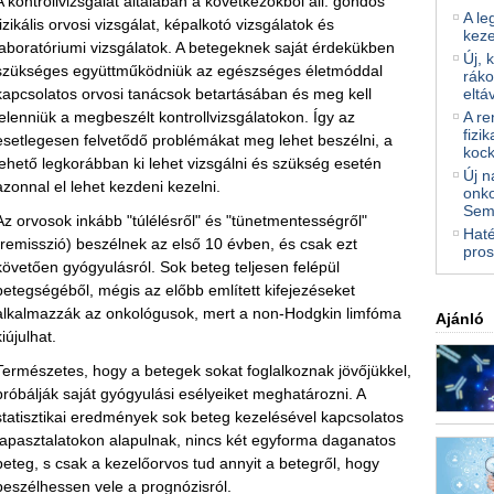
A kontrollvizsgálat általában a következőkből áll: gondos
A le
fizikális orvosi vizsgálat, képalkotó vizsgálatok és
kez
laboratóriumi vizsgálatok. A betegeknek saját érdekükben
Új, 
szükséges együttműködniük az egészséges életmóddal
ráko
kapcsolatos orvosi tanácsok betartásában és meg kell
eltá
jelenniük a megbeszélt kontrollvizsgálatokon. Így az
A re
fizi
esetlegesen felvetődő problémákat meg lehet beszélni, a
kock
lehető legkorábban ki lehet vizsgálni és szükség esetén
Új n
azonnal el lehet kezdeni kezelni.
onko
Sem
Az orvosok inkább "túlélésről" és "tünetmentességről"
Haté
(remisszió) beszélnek az első 10 évben, és csak ezt
pros
követően gyógyulásról. Sok beteg teljesen felépül
betegségéből, mégis az előbb említett kifejezéseket
alkalmazzák az onkológusok, mert a non-Hodgkin limfóma
Ajánló
kiújulhat.
Természetes, hogy a betegek sokat foglalkoznak jövőjükkel,
próbálják saját gyógyulási esélyeiket meghatározni. A
statisztikai eredmények sok beteg kezelésével kapcsolatos
tapasztalatokon alapulnak, nincs két egyforma daganatos
beteg, s csak a kezelőorvos tud annyit a betegről, hogy
beszélhessen vele a prognózisról.