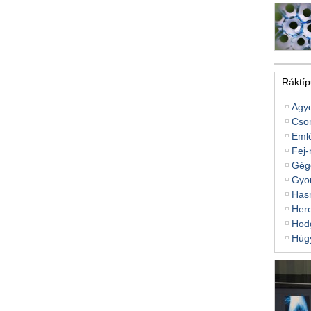
Ráktíp
Agy
Cso
Eml
Fej-
Gég
Gyo
Hasn
Her
Hodg
Húg