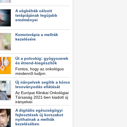
A végbélrák célzott
terápiájának legújabb
eredményei
Kemoterápia a mellrák
kezelésére
Út a polcokig: gyógyszerek
és étrend-kiegészítők
Fontos, hogy az onkológus
mindenről tudjon.
Új irányelvek segítik a kóros
lesoványodás ellátását
Az Európai Klinikai Onkológiai
Társaság 2021-ben kiadott új
irányelvei
A digitális egészségügyi
fejlesztések új korszakot
nyithatnak a mellrák
kezelésében