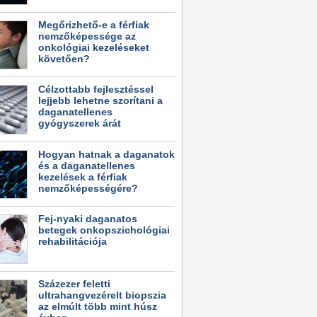
Megőrizhető-e a férfiak
nemzőképessége az
onkológiai kezeléseket
követően?
Célzottabb fejlesztéssel
lejjebb lehetne szorítani a
daganatellenes
gyógyszerek árát
Hogyan hatnak a daganatok
és a daganatellenes
kezelések a férfiak
nemzőképességére?
Fej-nyaki daganatos
betegek onkopszichológiai
rehabilitációja
Százezer feletti
ultrahangvezérelt biopszia
az elmúlt több mint húsz