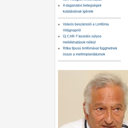
A daganatos betegségek
kutatásának ígérete
Videós beszámoló a Limfóma
Világnapról
Új CAR-T kezelés súlyos
mellékhatások nélkül
Ritka típusú limfómával függhetnek
össze a mellimplantátumok