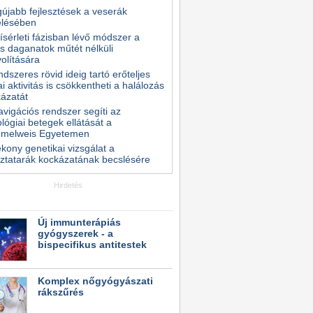
gújabb fejlesztések a veserák
elésében
kísérleti fázisban lévő módszer a
s daganatok műtét nélküli
volítására
ndszeres rövid ideig tartó erőteljes
kai aktivitás is csökkentheti a halálozás
ázatát
avigációs rendszer segíti az
lógiai betegek ellátását a
melweis Egyetemen
kony genetikai vizsgálat a
ztatarák kockázatának becslésére
Hirdetés
Új immunterápiás
gyógyszerek - a
bispecifikus antitestek
Komplex nőgyógyászati
rákszűrés