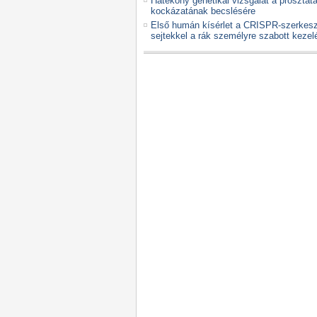
Hatékony genetikai vizsgálat a prosztat
kockázatának becslésére
Első humán kísérlet a CRISPR-szerkeszt
sejtekkel a rák személyre szabott kezel