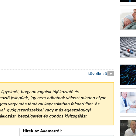
következő
a figyelmét, hogy anyagaink tájékoztató és
jesztő jellegűek, így nem adhatnak választ minden olyan
ggel vagy más témával kapcsolatban felmerülhet, és
kkal, gyógyszerészekkel vagy más egészségügyi
lkozást, beszélgetést és gondos kivizsgálást.
Hírek az Avemarról: