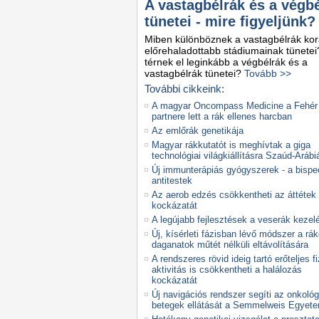
A vastagbélrák és a végb
tünetei - mire figyeljünk?
Miben különböznek a vastagbélrák kor
előrehaladottabb stádiumainak tünete
térnek el leginkább a végbélrák és a
vastagbélrák tünetei?
Tovább >>
További cikkeink:
A magyar Oncompass Medicine a Fehér
partnere lett a rák ellenes harcban
Az emlőrák genetikája
Magyar rákkutatót is meghívtak a giga
technológiai világkiállításra Szaúd-Arábi
Új immunterápiás gyógyszerek - a bispec
antitestek
Az aerob edzés csökkentheti az áttétek
kockázatát
A legújabb fejlesztések a veserák keze
Új, kísérleti fázisban lévő módszer a rá
daganatok műtét nélküli eltávolítására
A rendszeres rövid ideig tartó erőteljes fi
aktivitás is csökkentheti a halálozás
kockázatát
Új navigációs rendszer segíti az onkológ
betegek ellátását a Semmelweis Egyet