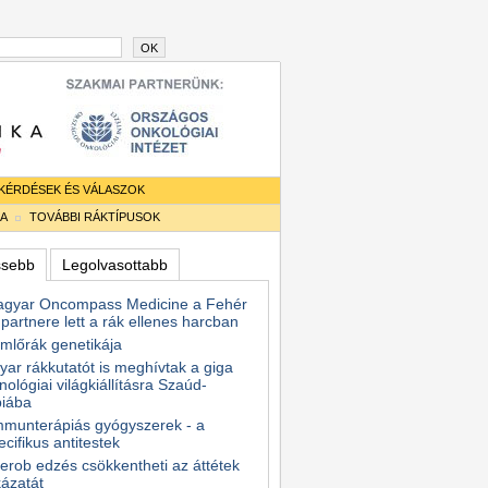
OK
KÉRDÉSEK ÉS VÁLASZOK
IA
TOVÁBBI RÁKTÍPUSOK
ssebb
Legolvasottabb
agyar Oncompass Medicine a Fehér
partnere lett a rák ellenes harcban
mlőrák genetikája
ar rákkutatót is meghívtak a giga
nológiai világkiállításra Szaúd-
biába
mmunterápiás gyógyszerek - a
ecifikus antitestek
erob edzés csökkentheti az áttétek
ázatát