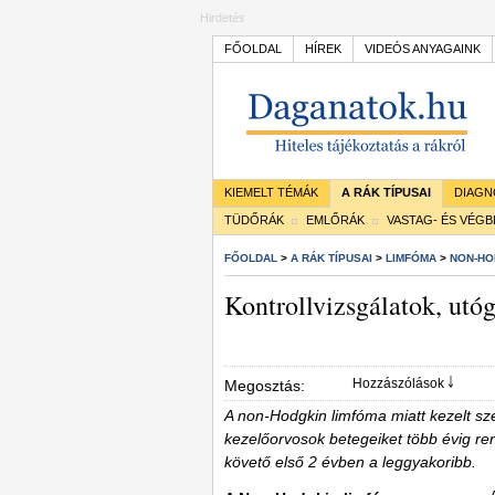
Hirdetés
FŐOLDAL
HÍREK
VIDEÓS ANYAGAINK
KIEMELT TÉMÁK
A RÁK TÍPUSAI
DIAGN
TÜDŐRÁK
EMLŐRÁK
VASTAG- ÉS VÉG
FŐOLDAL
>
A RÁK TÍPUSAI
>
LIMFÓMA
>
NON-HO
Kontrollvizsgálatok, utó
Hozzászólások ￬
Megosztás:
A non-Hodgkin limfóma miatt kezelt sz
kezelőorvosok betegeiket több évig ren
követő első 2 évben a leggyakoribb.