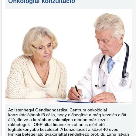
Onkológiai konzultáció
Az Istenhegyi Géndiagnosztikai Centrum onkológiai
konzultációjának fő célja, hogy elősegítse a még kezelés előtt
álló, illetve a korábban valamilyen módon már kezelt
rákbetegek - OEP által finanszírozottan is elérhető -
leghatékonyabb kezelését. A konzultációt a közel 40 éves
klinikai betegellátó gyakorlattal rendelkező prof. dr. Láng István