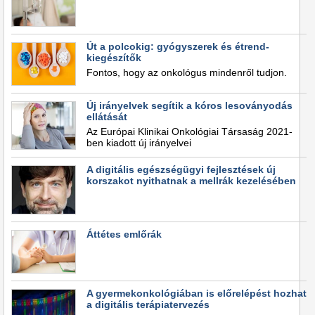
Út a polcokig: gyógyszerek és étrend-
kiegészítők
Fontos, hogy az onkológus mindenről tudjon.
Új irányelvek segítik a kóros lesoványodás
ellátását
Az Európai Klinikai Onkológiai Társaság 2021-
ben kiadott új irányelvei
A digitális egészségügyi fejlesztések új
korszakot nyithatnak a mellrák kezelésében
Áttétes emlőrák
A gyermekonkológiában is előrelépést hozhat
a digitális terápiatervezés