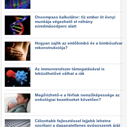
Oncompass kalkulátor: tíz ember öt évnyi
munkája végezhető el néhány
ezredmásodperc alatt
Hogyan zajlik az emlőbimbó és a bimbóudvar
rekonstrukciója?
Az immunrendszer támogatásával is
leküzdhetővé válhat a rák
Megőrizhető-e a férfiak nemzőképessége az
onkológiai kezeléseket követően?
Célzottabb fejlesztéssel lejjebb lehetne
szorítani a daganatellenes gyógyszerek árát