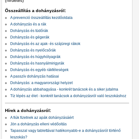
(hirdetés)
Összeállítás a dohányzásról:
A prevenció összeállítás kezdőoldala
A dohányzás és a rák
Dohányzás és tüdőrák
Dohányzás és gégerák
Dohányzás és az ajak- és szájüregi rákok
Dohányzás és nyelőcsőrák
Dohányzás és húgyhólyagrák
Dohányzás és hasnyálmirigyrák
Dohányzás és egyéb rákféleségek
A passzív dohányzás hatásai
Dohányzás: a magyarországi helyzet
A dohányzás abbahagyása - konkrét tanácsok és a siker jutalma
Tíz lépés az élet - konkrét tanácsok a dohányzásról való leszokáshoz
Hírek a dohányzásról:
A fiúk fizetnek az apák dohányzásáért
Jön a dohányzás elleni védőoltás
Tapasszal vagy tablettával hatékonyabb-e a dohányzásról történő
leszokás?