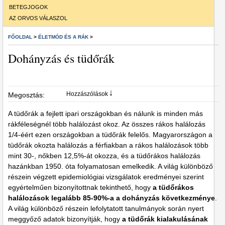
BETEGJOGOK
AZ ORVOS VÁLASZOL
FŐOLDAL
>
ÉLETMÓD ÉS A RÁK
>
Dohányzás és tüdőrák
Hozzászólások ￬
Megosztás:
A tüdőrák a fejlett ipari országokban és nálunk is minden más
rákféleségnél több halálozást okoz. Az összes rákos halálozás
1/4-éért ezen országokban a tüdőrák felelős. Magyarországon a
tüdőrák okozta halálozás a férfiakban a rákos halálozások több
mint 30-, nőkben 12,5%-át okozza, és a tüdőrákos halálozás
hazánkban 1950. óta folyamatosan emelkedik. A világ különböző
részein végzett epidemiológiai vizsgálatok eredményei szerint
egyértelműen bizonyítottnak tekinthető, hogy
a tüdőrákos
halálozások legalább 85-90%-a a dohányzás következménye
.
A világ különböző részein lefolytatott tanulmányok során nyert
meggyőző adatok bizonyítják, hogy
a tüdőrák kialakulásának