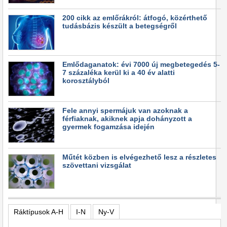
200 cikk az emlőrákról: átfogó, közérthető
tudásbázis készült a betegségről
Emlődaganatok: évi 7000 új megbetegedés 5-
7 százaléka kerül ki a 40 év alatti
korosztályból
Fele annyi spermájuk van azoknak a
férfiaknak, akiknek apja dohányzott a
gyermek fogamzása idején
Műtét közben is elvégezhető lesz a részletes
szövettani vizsgálat
Ráktípusok A-H
I-N
Ny-V