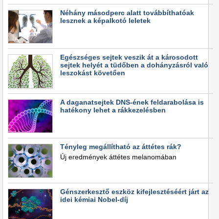
Néhány másodperc alatt továbbíthatóak
lesznek a képalkotó leletek
Egészséges sejtek veszik át a károsodott
sejtek helyét a tüdőben a dohányzásról való
leszokást követően
A daganatsejtek DNS-ének feldarabolása is
hatékony lehet a rákkezelésben
Tényleg megállítható az áttétes rák?
Új eredmények áttétes melanomában
Génszerkesztő eszköz kifejlesztéséért járt az
idei kémiai Nobel-díj