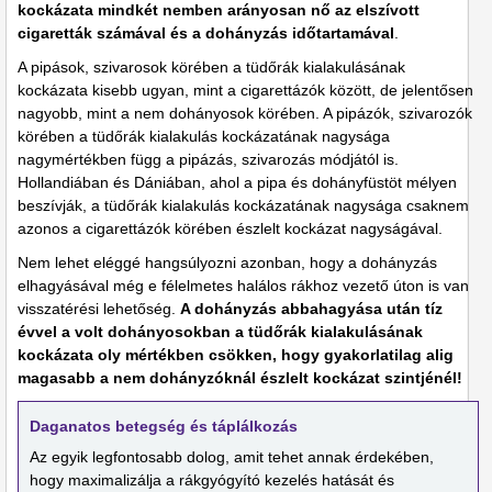
kockázata mindkét nemben arányosan nő az elszívott
cigaretták számával és a dohányzás időtartamával
.
A pipások, szivarosok körében a tüdőrák kialakulásának
kockázata kisebb ugyan, mint a cigarettázók között, de jelentősen
nagyobb, mint a nem dohányosok körében. A pipázók, szivarozók
körében a tüdőrák kialakulás kockázatának nagysága
nagymértékben függ a pipázás, szivarozás módjától is.
Hollandiában és Dániában, ahol a pipa és dohányfüstöt mélyen
beszívják, a tüdőrák kialakulás kockázatának nagysága csaknem
azonos a cigarettázók körében észlelt kockázat nagyságával.
Nem lehet eléggé hangsúlyozni azonban, hogy a dohányzás
elhagyásával még e félelmetes halálos rákhoz vezető úton is van
visszatérési lehetőség.
A dohányzás abbahagyása után tíz
évvel a volt dohányosokban a tüdőrák kialakulásának
kockázata oly mértékben csökken, hogy gyakorlatilag alig
magasabb a nem dohányzóknál észlelt kockázat szintjénél!
Daganatos betegség és táplálkozás
Az egyik legfontosabb dolog, amit tehet annak érdekében,
hogy maximalizálja a rákgyógyító kezelés hatását és