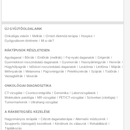
ÚJ GYŰJTŐOLDALAINK
Onkológia videón
Mellrák
Ornish életmód-terápia
Hospice
Gyógyulásom története
Mi a rák?
RÁKTÍPUSOK RÉSZLETESEN
Agydaganat
Bőrrák
Emlőrák (mellrák)
Fej-nyaki daganatok
Gégerák
Gyermekkori rosszindulatú daganatok
Gyomorrák
Hasnyálmirigyrák
Hererák
Húgyhólyagrák
Időskori rosszindulatú daganatok
Leukémia
Limfóma
Májrák
Méhnyakrák
Melanoma
Pajzsmirigyrák
Petefészekrák
Szájrák
Tüdőrák
Vastagbélrák
Veserák
ONKOLÓGIAI DIAGNOSZTIKA
CT-vizsgálat
Csontszcintigráfia
Genomika
Laborvizsgálatok
Molekuláris patológia
MR-vizsgálat
PET/CT-vizsgálat
Szövettan (citológia)
Tumormarkerek
Ultrahang vizsgálat
A RÁKBETEGSÉG KEZELÉSE
Hagyományos terápiák
Célzott daganatterápia
Alternatív módszerek
Szupportív (támogató) kezelések
Kérdések és válaszok
Rehabilitáció
Táplálkozás