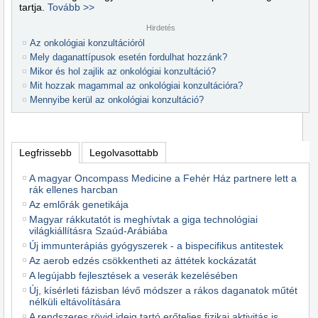
tartja.
Tovább >>
Hirdetés
Az onkológiai konzultációról
Mely daganattípusok esetén fordulhat hozzánk?
Mikor és hol zajlik az onkológiai konzultáció?
Mit hozzak magammal az onkológiai konzultációra?
Mennyibe kerül az onkológiai konzultáció?
Legfrissebb
Legolvasottabb
A magyar Oncompass Medicine a Fehér Ház partnere lett a
rák ellenes harcban
Az emlőrák genetikája
Magyar rákkutatót is meghívtak a giga technológiai
világkiállításra Szaúd-Arábiába
Új immunterápiás gyógyszerek - a bispecifikus antitestek
Az aerob edzés csökkentheti az áttétek kockázatát
A legújabb fejlesztések a veserák kezelésében
Új, kísérleti fázisban lévő módszer a rákos daganatok műtét
nélküli eltávolítására
A rendszeres rövid ideig tartó erőteljes fizikai aktivitás is