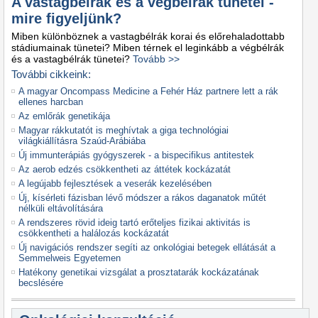
A vastagbélrák és a végbélrák tünetei -
mire figyeljünk?
Miben különböznek a vastagbélrák korai és előrehaladottabb
stádiumainak tünetei? Miben térnek el leginkább a végbélrák
és a vastagbélrák tünetei?
Tovább >>
További cikkeink:
A magyar Oncompass Medicine a Fehér Ház partnere lett a rák
ellenes harcban
Az emlőrák genetikája
Magyar rákkutatót is meghívtak a giga technológiai
világkiállításra Szaúd-Arábiába
Új immunterápiás gyógyszerek - a bispecifikus antitestek
Az aerob edzés csökkentheti az áttétek kockázatát
A legújabb fejlesztések a veserák kezelésében
Új, kísérleti fázisban lévő módszer a rákos daganatok műtét
nélküli eltávolítására
A rendszeres rövid ideig tartó erőteljes fizikai aktivitás is
csökkentheti a halálozás kockázatát
Új navigációs rendszer segíti az onkológiai betegek ellátását a
Semmelweis Egyetemen
Hatékony genetikai vizsgálat a prosztatarák kockázatának
becslésére