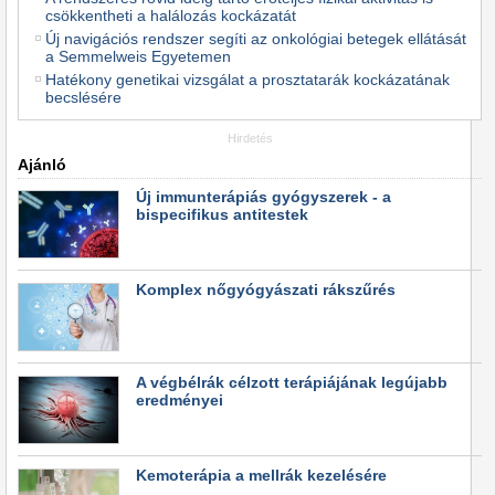
csökkentheti a halálozás kockázatát
Új navigációs rendszer segíti az onkológiai betegek ellátását
a Semmelweis Egyetemen
Hatékony genetikai vizsgálat a prosztatarák kockázatának
becslésére
Hirdetés
Ajánló
Új immunterápiás gyógyszerek - a
bispecifikus antitestek
Komplex nőgyógyászati rákszűrés
A végbélrák célzott terápiájának legújabb
eredményei
Kemoterápia a mellrák kezelésére