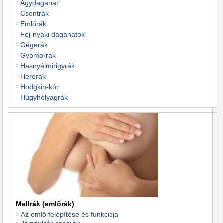
Agydaganat
Csontrák
Emlőrák
Fej-nyaki daganatok
Gégerák
Gyomorrák
Hasnyálmirigyrák
Hererák
Hodgkin-kór
Húgyhólyagrák
Mellrák (emlőrák)
Az emlő felépítése és funkciója