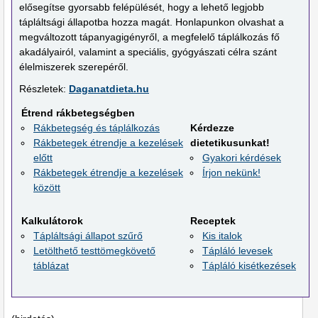
elősegítse gyorsabb felépülését, hogy a lehető legjobb
tápláltsági állapotba hozza magát. Honlapunkon olvashat a
megváltozott tápanyagigényről, a megfelelő táplálkozás fő
akadályairól, valamint a speciális, gyógyászati célra szánt
élelmiszerek szerepéről.
Részletek:
Daganatdieta.hu
Étrend rákbetegségben
Rákbetegség és táplálkozás
Kérdezze
Rákbetegek étrendje a kezelések
dietetikusunkat!
előtt
Gyakori kérdések
Rákbetegek étrendje a kezelések
Írjon nekünk!
között
Kalkulátorok
Receptek
Tápláltsági állapot szűrő
Kis italok
Letölthető testtömegkövető
Tápláló levesek
táblázat
Tápláló kisétkezések