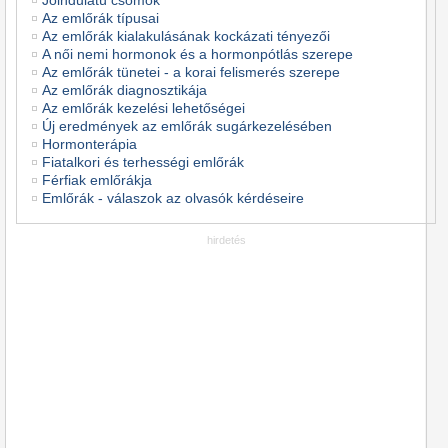
Jóindulatú csomók
Az emlőrák típusai
Az emlőrák kialakulásának kockázati tényezői
A női nemi hormonok és a hormonpótlás szerepe
Az emlőrák tünetei - a korai felismerés szerepe
Az emlőrák diagnosztikája
Az emlőrák kezelési lehetőségei
Új eredmények az emlőrák sugárkezelésében
Hormonterápia
Fiatalkori és terhességi emlőrák
Férfiak emlőrákja
Emlőrák - válaszok az olvasók kérdéseire
hirdetés